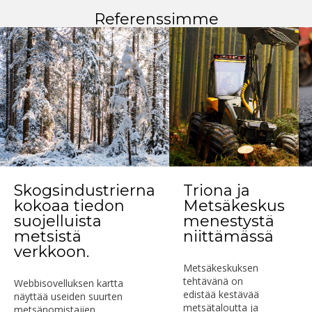
Referenssimme
Skogsindustrierna
Triona ja
kokoaa tiedon
Metsäkeskus
suojelluista
menestystä
metsistä
niittämässä
verkkoon.
Metsäkeskuksen
tehtävänä on
Webbisovelluksen kartta
edistää kestävää
näyttää useiden suurten
metsätaloutta ja
metsänomistajien