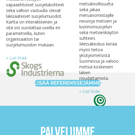
metsäteollisuutta
vapaaehtoiset suojelukohteet
sekä jakaa
sekä valtion vastuulla olevat
metsänomistajille
lakisääteiset suojelumuodot.
neuvoja metsien ja
Kartta on interaktiivinen ja
luonnonsuojelun
sitä voi suodattaa useilla eri
sekä metsienkäytön
parametreilla, kuten
suhteen.
organisaation tai
Metsäkeskus kerää
suojelumuodon mukaan.
myös tietoa
yksityismetsistä
» Lue lisää
Suomessa ja valvoo
metsiä koskevien
lakien
noudattamista.
LISÄÄ REFERENSSEJÄMME
» Lue lisää
PALVELUMME