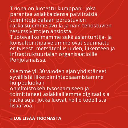
Triona on luotettu kumppani, joka
parantaa asiakkaidensa päivittäisiä
toimintoja dataan perustuvien
ratkaisujemme avulla ja näin tehostuvien
resurssivirtojen ansiosta.
Tuotevalikoimamme sekä asiantuntija- ja
konsultointipalvelumme ovat suunnattu
erityisesti metsäteollisuuden, liikenteen ja
infrastruktuurialan organisaatioille
Pohjoismaissa.
Olemme yli 30 vuoden ajan yhdistäneet
syvällistä liiketoimintaosaamistamme
huippuluokan
ohjelmistokehitysosaamiseen ja
toimittaneet asiakkaillemme digitaalisia
ratkaisuja, jotka luovat heille todellista
lisäarvoa.
» LUE LISÄÄ TRIONASTA