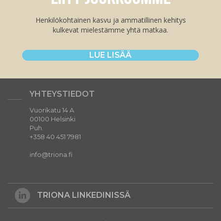
Henkilökohtainen kasvu ja ammatillinen kehitys
kulkevat mielestämme yhtä matkaa.
LUE LISÄÄ
YHTEYSTIEDOT
Vuorikatu 14 A
00100 Helsinki
Puh.
+358 40 451 7981
info@triona.fi
TRIONA LINKEDINISSÄ