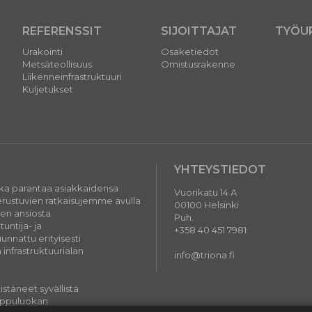
REFERENSSIT
SIJOITTAJAT
TYÖU
Urakointi
Osaketiedot
Metsäteollisuus
Omistusrakenne
Liikenneinfrastruktuuri
Kuljetukset
YHTEYSTIEDOT
oka parantaa asiakkaidensa
Vuorikatu 14 A
perustuvien ratkaisujemme avulla
00100 Helsinki
jen ansiosta.
Puh.
ntija- ja
+358 40 451 7981
nnattu erityisesti
 infrastruktuurialan
info@triona.fi
stäneet syvällistä
ippuluokan