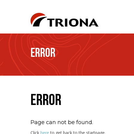
ERROR
ERROR
Page can not be found.
Click
here
to get back to the startpage.