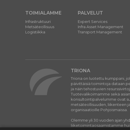
TOIMIALAMME
PALVELUT
Infrastruktuuri
Expert Services
Metsäteollisuus
Infra Asset Management
Logistiikka
Transport Management
TRIONA
Triona on luotettu kumppani, j
päivittäisiä toimintoja dataan 
ja näin tehostuvien resurssivirto
Tuotevalikoimamme sekä asiantu
konsultointipalvelumme ovat suu
metsäteollisuuden, liikenteen ja
organisaatioille Pohjoismaissa.
Olemme yli 30 vuoden ajan yhdi
liiketoimintaosaamistamme hu