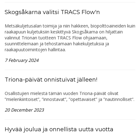
Skogsåkarna valitsi TRACS Flow'n
Metsäkuljetusalan toimija ja niin hakkeen, biopolttoaineiden kuin
raakapuun kuljetuksiin keskittyvä Skogsåkarna on hiljattain
valinnut Trionan tuotteen TRACS Flow ohjaamaan,
suunnittelemaan ja tehostamaan hakekuljetuksia ja
raakapuutoimintojen hallintaa.
7 February 2024
Triona-päivät onnistuivat jälleen!
Osallistujien mielestä tämän vuoden Triona-päivät olivat
”mielenkiintoiset”, ”innostavat”, ”opettavaiset” ja ”nautinnolliset”.
20 December 2023
Hyvää joulua ja onnellista uutta vuotta