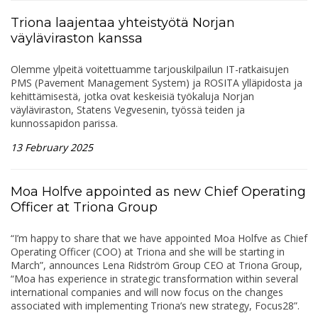
Triona laajentaa yhteistyötä Norjan
väyläviraston kanssa
Olemme ylpeitä voitettuamme tarjouskilpailun IT-ratkaisujen
PMS (Pavement Management System) ja ROSITA ylläpidosta ja
kehittämisestä, jotka ovat keskeisiä työkaluja Norjan
väyläviraston, Statens Vegvesenin, työssä teiden ja
kunnossapidon parissa.
13 February 2025
Moa Holfve appointed as new Chief Operating
Officer at Triona Group
“I’m happy to share that we have appointed Moa Holfve as Chief
Operating Officer (COO) at Triona and she will be starting in
March”, announces Lena Ridström Group CEO at Triona Group,
“Moa has experience in strategic transformation within several
international companies and will now focus on the changes
associated with implementing Triona’s new strategy, Focus28”.