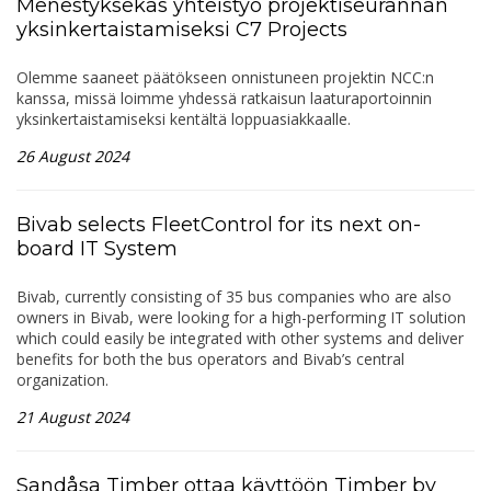
Menestyksekäs yhteistyö projektiseurannan
yksinkertaistamiseksi C7 Projects
Olemme saaneet päätökseen onnistuneen projektin NCC:n
kanssa, missä loimme yhdessä ratkaisun laaturaportoinnin
yksinkertaistamiseksi kentältä loppuasiakkaalle.
26 August 2024
Bivab selects FleetControl for its next on-
board IT System
Bivab, currently consisting of 35 bus companies who are also
owners in Bivab, were looking for a high-performing IT solution
which could easily be integrated with other systems and deliver
benefits for both the bus operators and Bivab’s central
organization.
21 August 2024
Sandåsa Timber ottaa käyttöön Timber by