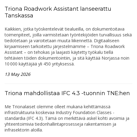
Triona Roadwork Assistant lanseerattu
Tanskassa
Kaikkien, jotka työskentelevät tiealueilla, on dokumentoitava
toimenpiteet, joilla varmistetaan työntekijöiden turvallisuus sekä
tiedotetaan ja varoitetaan muuta liikennettä. Digitaaliseen
kirjaamiseen tarkoitettu järjestelmämme – Triona Roadwork
Assistant – on tehokas ja laajasti käytetty työkalu tiellä
tehtävien töiden dokumentointiin, ja sitä käyttää Norjassa noin
10 000 käyttäjää yli 450 yrityksessä.
13 May 2026
Triona mahdollistaa IFC 4.3 -tuonnin TNE:hen
Me Trionalaiset olemme olleet mukana kehittämässä
infrastruktuuria koskevaa Industry Foundation Classes -
standardia (IFC 4.3). Tämä on merkittävä askel kohti avoimia ja
yhteentoimivia tiedonhallintaprosesseja rakentamisen ja
infrasektorin aloilla.