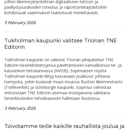
jolloin liikennejärjestelmän digitaaliseen tietoon ja
päällystysurakoiden toteutus ja raportointikäytäntöihin
kohdistuvat vaatimukset tiukentuvat merkittävästi.
5 February 2026
Tukholman kaupunki valitsee Trionan TNE
Editorin
Tukholman kaupunki on valinnut Trionan pilvipalvelun TNE
Editorin tieverkkotietojensa päivittämiseen kansallisessa tie- ja
katuverkon tietokannassa (NVDB). Sopimuksen myötä
Tukholman kaupunki liittyy kasvavaan joukkoon johtavia
toimijoita, joihin kuuluvat muun muassa Ruotsin liikennevirasto
(Trafikverket) ja Göteborgin kaupunki. Sopimus vahvistaa
entisestään TNE Editorin asemaa ensisijaisena valintana
tieverkkotiedon tehokkaaseen hallintaan Ruotsissa.
3 February 2026
Toivotamme teille kaikille rauhallista joulua ja