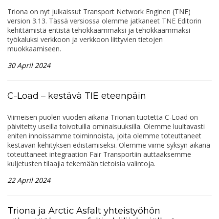
Triona on nyt julkaissut Transport Network Enginen (TNE)
version 3.13. Tässä versiossa olemme jatkaneet TNE Editorin
kehittämistä entistä tehokkaammaksi ja tehokkaammaksi
työkaluksi verkkoon ja verkkoon liittyvien tietojen
muokkaamiseen.
30 April 2024
C-Load – kestävä TIE eteenpäin
Viimeisen puolen vuoden aikana Trionan tuotetta C-Load on
päivitetty useilla toivotuilla ominaisuuksilla. Olemme luultavasti
eniten innoissamme toiminnoista, joita olemme toteuttaneet
kestävän kehityksen edistämiseksi. Olemme viime syksyn aikana
toteuttaneet integraation Fair Transportiin auttaaksemme
kuljetusten tilaajia tekemään tietoisia valintoja.
22 April 2024
Triona ja Arctic Asfalt yhteistyöhön