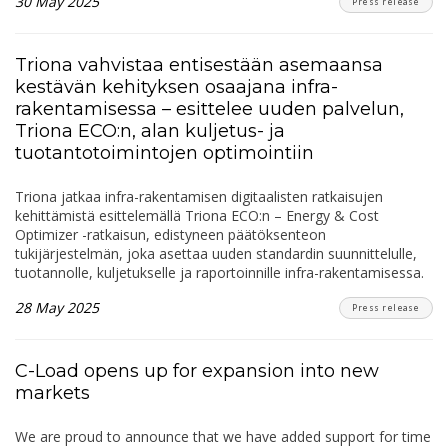
30 May 2025
Press release
Triona vahvistaa entisestään asemaansa
kestävän kehityksen osaajana infra-
rakentamisessa – esittelee uuden palvelun,
Triona ECO:n, alan kuljetus- ja
tuotantotoimintojen optimointiin
Triona jatkaa infra-rakentamisen digitaalisten ratkaisujen
kehittämistä esittelemällä Triona ECO:n – Energy & Cost
Optimizer -ratkaisun, edistyneen päätöksenteon
tukijärjestelmän, joka asettaa uuden standardin suunnittelulle,
tuotannolle, kuljetukselle ja raportoinnille infra-rakentamisessa.
28 May 2025
Press release
C-Load opens up for expansion into new
markets
We are proud to announce that we have added support for time