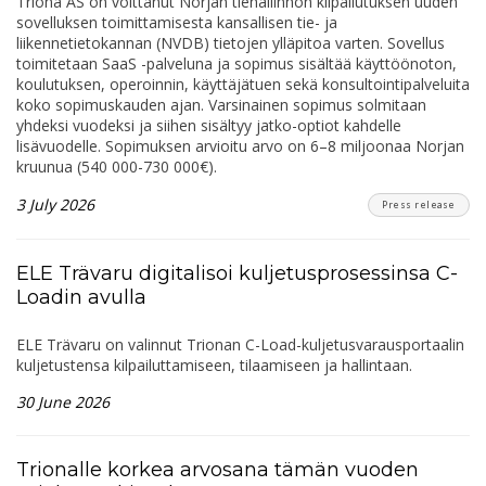
Triona AS on voittanut Norjan tiehallinnon kilpailutuksen uuden
sovelluksen toimittamisesta kansallisen tie- ja
liikennetietokannan (NVDB) tietojen ylläpitoa varten. Sovellus
toimitetaan SaaS -palveluna ja sopimus sisältää käyttöönoton,
koulutuksen, operoinnin, käyttäjätuen sekä konsultointipalveluita
koko sopimuskauden ajan. Varsinainen sopimus solmitaan
yhdeksi vuodeksi ja siihen sisältyy jatko-optiot kahdelle
lisävuodelle. Sopimuksen arvioitu arvo on 6–8 miljoonaa Norjan
kruunua (540 000-730 000€).
3 July 2026
Press release
ELE Trävaru digitalisoi kuljetusprosessinsa C-
Loadin avulla
ELE Trävaru on valinnut Trionan C-Load-kuljetusvarausportaalin
kuljetustensa kilpailuttamiseen, tilaamiseen ja hallintaan.
30 June 2026
Trionalle korkea arvosana tämän vuoden