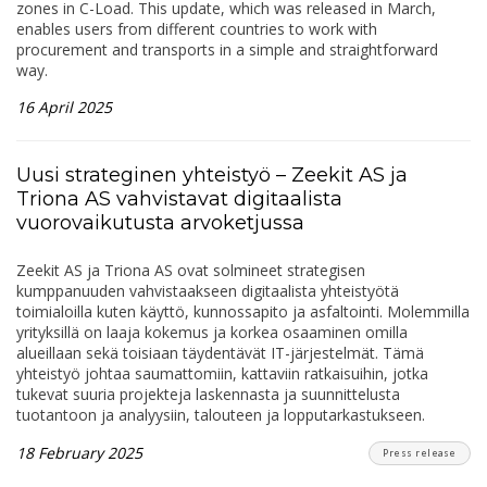
zones in C-Load. This update, which was released in March,
enables users from different countries to work with
procurement and transports in a simple and straightforward
way.
16 April 2025
Uusi strateginen yhteistyö – Zeekit AS ja
Triona AS vahvistavat digitaalista
vuorovaikutusta arvoketjussa
Zeekit AS ja Triona AS ovat solmineet strategisen
kumppanuuden vahvistaakseen digitaalista yhteistyötä
toimialoilla kuten käyttö, kunnossapito ja asfaltointi. Molemmilla
yrityksillä on laaja kokemus ja korkea osaaminen omilla
alueillaan sekä toisiaan täydentävät IT-järjestelmät. Tämä
yhteistyö johtaa saumattomiin, kattaviin ratkaisuihin, jotka
tukevat suuria projekteja laskennasta ja suunnittelusta
tuotantoon ja analyysiin, talouteen ja lopputarkastukseen.
18 February 2025
Press release