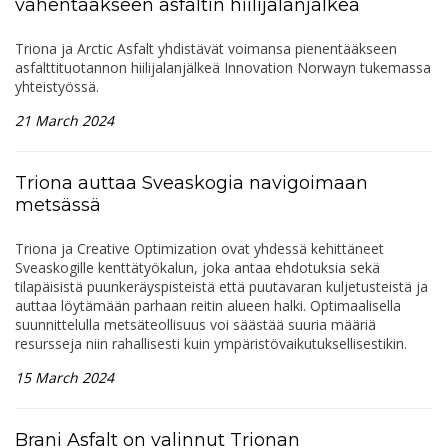
vähentääkseen asfaltin hiilijalanjälkeä
Triona ja Arctic Asfalt yhdistävät voimansa pienentääkseen
asfalttituotannon hiilijalanjälkeä Innovation Norwayn tukemassa
yhteistyössä.
21 March 2024
Triona auttaa Sveaskogia navigoimaan
metsässä
Triona ja Creative Optimization ovat yhdessä kehittäneet
Sveaskogille kenttätyökalun, joka antaa ehdotuksia sekä
tilapäisistä puunkeräyspisteistä että puutavaran kuljetusteistä ja
auttaa löytämään parhaan reitin alueen halki. Optimaalisella
suunnittelulla metsäteollisuus voi säästää suuria määriä
resursseja niin rahallisesti kuin ympäristövaikutuksellisestikin.
15 March 2024
Brani Asfalt on valinnut Trionan