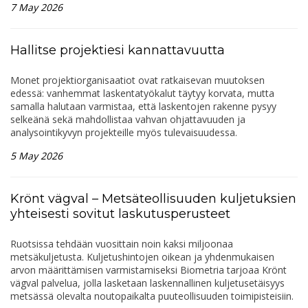
7 May 2026
Hallitse projektiesi kannattavuutta
Monet projektiorganisaatiot ovat ratkaisevan muutoksen
edessä: vanhemmat laskentatyökalut täytyy korvata, mutta
samalla halutaan varmistaa, että laskentojen rakenne pysyy
selkeänä sekä mahdollistaa vahvan ohjattavuuden ja
analysointikyvyn projekteille myös tulevaisuudessa.
5 May 2026
Krönt vägval – Metsäteollisuuden kuljetuksien
yhteisesti sovitut laskutusperusteet
Ruotsissa tehdään vuosittain noin kaksi miljoonaa
metsäkuljetusta. Kuljetushintojen oikean ja yhdenmukaisen
arvon määrittämisen varmistamiseksi Biometria tarjoaa Krönt
vägval palvelua, jolla lasketaan laskennallinen kuljetusetäisyys
metsässä olevalta noutopaikalta puuteollisuuden toimipisteisiin.