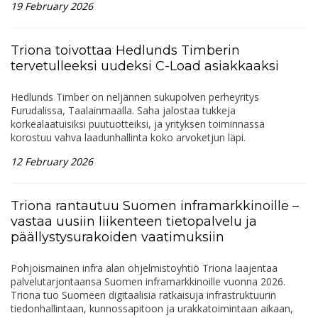
19 February 2026
Triona toivottaa Hedlunds Timberin
tervetulleeksi uudeksi C-Load asiakkaaksi
Hedlunds Timber on neljännen sukupolven perheyritys
Furudalissa, Taalainmaalla. Saha jalostaa tukkeja
korkealaatuisiksi puutuotteiksi, ja yrityksen toiminnassa
korostuu vahva laadunhallinta koko arvoketjun läpi.
12 February 2026
Triona rantautuu Suomen inframarkkinoille –
vastaa uusiin liikenteen tietopalvelu ja
päällystysurakoiden vaatimuksiin
Pohjoismainen infra alan ohjelmistoyhtiö Triona laajentaa
palvelutarjontaansa Suomen inframarkkinoille vuonna 2026.
Triona tuo Suomeen digitaalisia ratkaisuja infrastruktuurin
tiedonhallintaan, kunnossapitoon ja urakkatoimintaan aikaan,