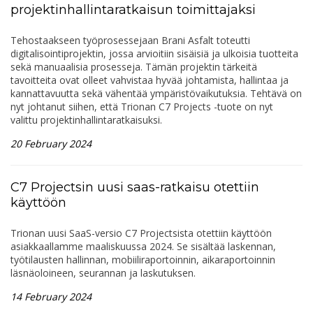
projektinhallintaratkaisun toimittajaksi
Tehostaakseen työprosessejaan Brani Asfalt toteutti
digitalisointiprojektin, jossa arvioitiin sisäisiä ja ulkoisia tuotteita
sekä manuaalisia prosesseja. Tämän projektin tärkeitä
tavoitteita ovat olleet vahvistaa hyvää johtamista, hallintaa ja
kannattavuutta sekä vähentää ympäristövaikutuksia. Tehtävä on
nyt johtanut siihen, että Trionan C7 Projects -tuote on nyt
valittu projektinhallintaratkaisuksi.
20 February 2024
C7 Projectsin uusi saas-ratkaisu otettiin
käyttöön
Trionan uusi SaaS-versio C7 Projectsista otettiin käyttöön
asiakkaallamme maaliskuussa 2024. Se sisältää laskennan,
työtilausten hallinnan, mobiiliraportoinnin, aikaraportoinnin
läsnäoloineen, seurannan ja laskutuksen.
14 February 2024