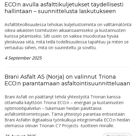
ECO:n avulla asfalttikuljetukset täydellisesti
hallintaan – suunnittelusta laskutukseen
Asfalttiteollisuudessa tehokas kuljetustoiminta on välttämätöntä
oikea-aikaisten toimitusten aikaansaamiseksi ja kustannusten
kurissa pitämiseksi. Silti usein on vaikea muodostaa hyvää
yleiskuvaa siitä, mitä teillä todellisuudessa tapahtuu ja miten se
vertautuu siihen, mitä on suunniteltu ja sovittu.
4 September 2025
Brani Asfalt AS (Norja) on valinnut Triona
ECO:n parantamaan asfaltointisuunnitteluaan
Brani Asfalt on päättänyt tehdä yhteistyötä Trionan kanssa
ottamalla käyttöön Triona ECO:n – energian ja kustannusten
optimointipalvelun – tukemaan heidän päivittäisiä
asfaltointitoimintojaan. Tämä yhteistyö parantaa entisestään
Brani Asfaltin digitaalisia työnkulkuja integroimalla ECO:n heidän
olemassa olevan Trionan C7 Projects -tuotteen rinnalle.