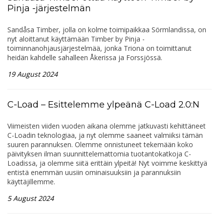
Pinja -järjestelmän
Sandåsa Timber, jolla on kolme toimipaikkaa Sörmlandissa, on
nyt aloittanut käyttämään Timber by Pinja -
toiminnanohjausjärjestelmää, jonka Triona on toimittanut
heidän kahdelle sahalleen Åkerissa ja Forssjössä.
19 August 2024
C-Load – Esittelemme ylpeänä C-Load 2.0:N
Viimeisten viiden vuoden aikana olemme jatkuvasti kehittäneet
C-Loadin teknologiaa, ja nyt olemme saaneet valmiiksi tämän
suuren parannuksen. Olemme onnistuneet tekemään koko
päivityksen ilman suunnittelemattomia tuotantokatkoja C-
Loadissa, ja olemme siitä erittäin ylpeitä! Nyt voimme keskittyä
entistä enemmän uusiin ominaisuuksiin ja parannuksiin
käyttäjillemme.
5 August 2024