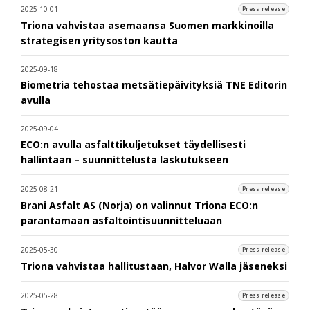
2025-10-01
Press release
Triona vahvistaa asemaansa Suomen markkinoilla
strategisen yritysoston kautta
2025-09-18
Biometria tehostaa metsätiepäivityksiä TNE Editorin
avulla
2025-09-04
ECO:n avulla asfalttikuljetukset täydellisesti
hallintaan – suunnittelusta laskutukseen
2025-08-21
Press release
Brani Asfalt AS (Norja) on valinnut Triona ECO:n
parantamaan asfaltointisuunnitteluaan
2025-05-30
Press release
Triona vahvistaa hallitustaan, Halvor Walla jäseneksi
2025-05-28
Press release