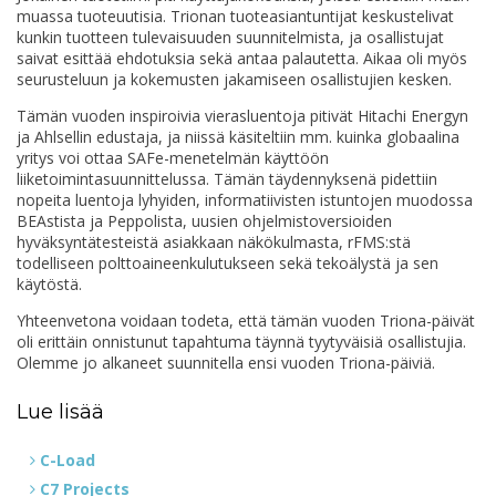
muassa tuoteuutisia. Trionan tuoteasiantuntijat keskustelivat
kunkin tuotteen tulevaisuuden suunnitelmista, ja osallistujat
saivat esittää ehdotuksia sekä antaa palautetta. Aikaa oli myös
seurusteluun ja kokemusten jakamiseen osallistujien kesken.
Tämän vuoden inspiroivia vierasluentoja pitivät Hitachi Energyn
ja Ahlsellin edustaja, ja niissä käsiteltiin mm. kuinka globaalina
yritys voi ottaa SAFe-menetelmän käyttöön
liiketoimintasuunnittelussa. Tämän täydennyksenä pidettiin
nopeita luentoja lyhyiden, informatiivisten istuntojen muodossa
BEAstista ja Peppolista, uusien ohjelmistoversioiden
hyväksyntätesteistä asiakkaan näkökulmasta, rFMS:stä
todelliseen polttoaineenkulutukseen sekä tekoälystä ja sen
käytöstä.
Yhteenvetona voidaan todeta, että tämän vuoden Triona-päivät
oli erittäin onnistunut tapahtuma täynnä tyytyväisiä osallistujia.
Olemme jo alkaneet suunnitella ensi vuoden Triona-päiviä.
Lue lisää
C-Load
C7 Projects