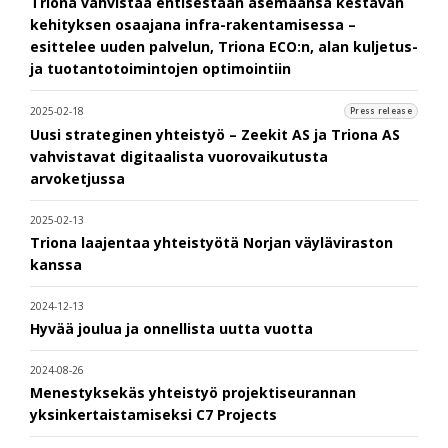
Triona vahvistaa entisestään asemaansa kestävän
kehityksen osaajana infra-rakentamisessa –
esittelee uuden palvelun, Triona ECO:n, alan kuljetus-
ja tuotantotoimintojen optimointiin
2025-02-18
Press release
Uusi strateginen yhteistyö – Zeekit AS ja Triona AS
vahvistavat digitaalista vuorovaikutusta
arvoketjussa
2025-02-13
Triona laajentaa yhteistyötä Norjan väyläviraston
kanssa
2024-12-13
Hyvää joulua ja onnellista uutta vuotta
2024-08-26
Menestyksekäs yhteistyö projektiseurannan
yksinkertaistamiseksi C7 Projects