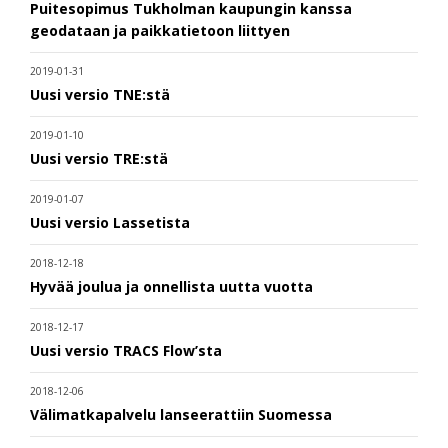
Puitesopimus Tukholman kaupungin kanssa
geodataan ja paikkatietoon liittyen
2019-01-31
Uusi versio TNE:stä
2019-01-10
Uusi versio TRE:stä
2019-01-07
Uusi versio Lassetista
2018-12-18
Hyvää joulua ja onnellista uutta vuotta
2018-12-17
Uusi versio TRACS Flow’sta
2018-12-06
Välimatkapalvelu lanseerattiin Suomessa