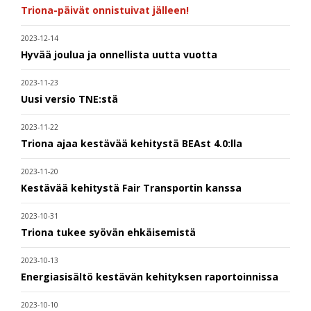
Triona-päivät onnistuivat jälleen!
2023-12-14
Hyvää joulua ja onnellista uutta vuotta
2023-11-23
Uusi versio TNE:stä
2023-11-22
Triona ajaa kestävää kehitystä BEAst 4.0:lla
2023-11-20
Kestävää kehitystä Fair Transportin kanssa
2023-10-31
Triona tukee syövän ehkäisemistä
2023-10-13
Energiasisältö kestävän kehityksen raportoinnissa
2023-10-10