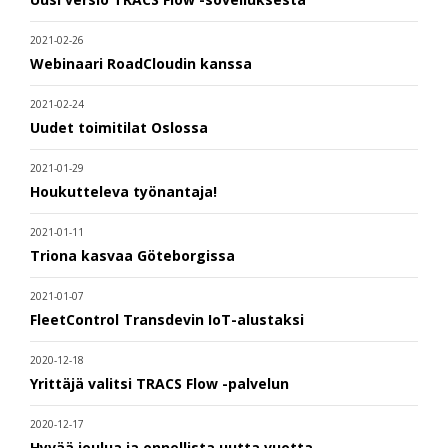
2021-02-26
Webinaari RoadCloudin kanssa
2021-02-24
Uudet toimitilat Oslossa
2021-01-29
Houkutteleva työnantaja!
2021-01-11
Triona kasvaa Göteborgissa
2021-01-07
FleetControl Transdevin IoT-alustaksi
2020-12-18
Yrittäjä valitsi TRACS Flow -palvelun
2020-12-17
Hyvää joulua ja onnellista uutta vuotta