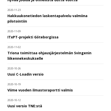
2020-11-23
Hakkuukonetiedon laskentapalvelu valmiina
pilotointiin
2020-11-09
ITxPT-projekti Göteborgissa
2020-11-02
Triona toimittaa ohjausjärjestelmän Svingenin
liikennekeskukselle
2020-10-26
Uusi C-Loadin versio
2020-10-19
Viime vuoden ilmastoraportti valmis
2020-10-12
Uusi versio TNE:stä