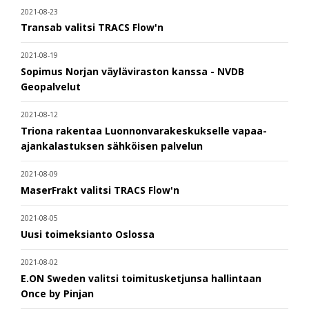
2021-08-23
Transab valitsi TRACS Flow'n
2021-08-19
Sopimus Norjan väyläviraston kanssa - NVDB
Geopalvelut
2021-08-12
Triona rakentaa Luonnonvarakeskukselle vapaa-
ajankalastuksen sähköisen palvelun
2021-08-09
MaserFrakt valitsi TRACS Flow'n
2021-08-05
Uusi toimeksianto Oslossa
2021-08-02
E.ON Sweden valitsi toimitusketjunsa hallintaan
Once by Pinjan