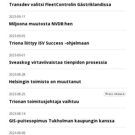
Transdev valitsi FleetControlin Gästriklandissa
2023-09-11
Miljoona muutosta NVDB:hen
2023-09-05
Triona liittyy ISV Success -ohjelmaan
2023-09-01
Sveaskog virtaviivaistaa tienpidon prosessia
2023-08-28
Helsingin toimisto on muuttanut
2023-08-25
Press release
Trionan toimitusjohtaja vaihtuu
2023-08-14
GIS-puitesopimus Tukholman kaupungin kanssa
2023-08-08