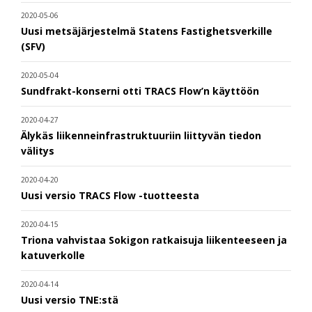
2020-05-06
Uusi metsäjärjestelmä Statens Fastighetsverkille
(SFV)
2020-05-04
Sundfrakt-konserni otti TRACS Flow’n käyttöön
2020-04-27
Älykäs liikenneinfrastruktuuriin liittyvän tiedon
välitys
2020-04-20
Uusi versio TRACS Flow -tuotteesta
2020-04-15
Triona vahvistaa Sokigon ratkaisuja liikenteeseen ja
katuverkolle
2020-04-14
Uusi versio TNE:stä