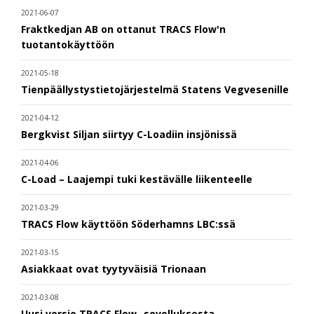
2021-06-07
Fraktkedjan AB on ottanut TRACS Flow'n
tuotantokäyttöön
2021-05-18
Tienpäällystystietojärjestelmä Statens Vegvesenille
2021-04-12
Bergkvist Siljan siirtyy C-Loadiin insjönissä
2021-04-06
C-Load – Laajempi tuki kestävälle liikenteelle
2021-03-29
TRACS Flow käyttöön Söderhamns LBC:ssä
2021-03-15
Asiakkaat ovat tyytyväisiä Trionaan
2021-03-08
Uusi versio TRACS Flow -sovelluksesta