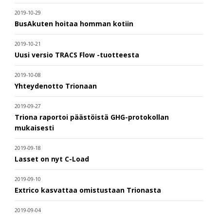
2019-10-29
BusAkuten hoitaa homman kotiin
2019-10-21
Uusi versio TRACS Flow -tuotteesta
2019-10-08
Yhteydenotto Trionaan
2019-09-27
Triona raportoi päästöistä GHG-protokollan
mukaisesti
2019-09-18
Lasset on nyt C-Load
2019-09-10
Extrico kasvattaa omistustaan Trionasta
2019-09-04