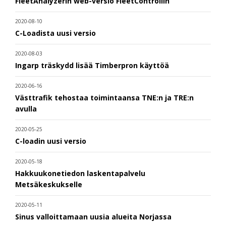
FleetAnalyzerin web-versio FleetControliin
2020-08-10
C-Loadista uusi versio
2020-08-03
Ingarp träskydd lisää Timberpron käyttöä
2020-06-16
Västtrafik tehostaa toimintaansa TNE:n ja TRE:n
avulla
2020-05-25
C-loadin uusi versio
2020-05-18
Hakkuukonetiedon laskentapalvelu
Metsäkeskukselle
2020-05-11
Sinus valloittamaan uusia alueita Norjassa