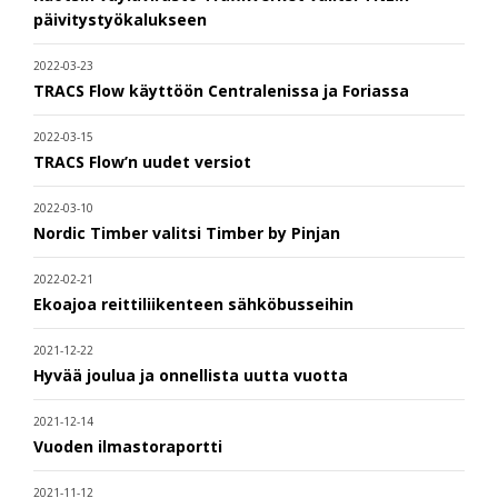
päivitystyökalukseen
2022-03-23
TRACS Flow käyttöön Centralenissa ja Foriassa
2022-03-15
TRACS Flow’n uudet versiot
2022-03-10
Nordic Timber valitsi Timber by Pinjan
2022-02-21
Ekoajoa reittiliikenteen sähköbusseihin
2021-12-22
Hyvää joulua ja onnellista uutta vuotta
2021-12-14
Vuoden ilmastoraportti
2021-11-12