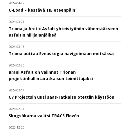
2024-04-22
C-Load – kestävä TIE eteenpäin
2024-03-21
Triona ja Arctic Asfalt yhteistyöhön vähentääkseen
asfaltin hiilijalanjälkeä
2024-03-15
Triona auttaa Sveaskogia navigoimaan metsässä
2024-02-20
Brani Asfalt on valinnut Trionan
projektinhallintaratkaisun toimittajaksi
2024-02-14
C7 Projectsin uusi saas-ratkaisu otettiin käyttöön
2024-02-07
Skogsåkarna valitsi TRACS Flow'n
2023-12-20