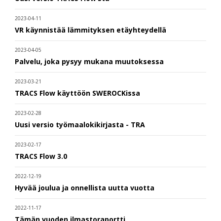
2023-04-11
VR käynnistää lämmityksen etäyhteydellä
2023-04-05
Palvelu, joka pysyy mukana muutoksessa
2023-03-21
TRACS Flow käyttöön SWEROCKissa
2023-02-28
Uusi versio työmaalokikirjasta - TRA
2023-02-17
TRACS Flow 3.0
2022-12-19
Hyvää joulua ja onnellista uutta vuotta
2022-11-17
Tämän vuoden ilmastoraportti