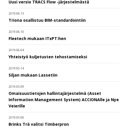
Uusi versio TRACS Flow -järjestelmästä
2019-06-13
Triona osallistuu BIM-standardointiin
2019-06-10
Fleetech mukaan ITxPT:hen
2019-06-04
Yhteistyö kuljetusten tehostamiseksi
2019-05-14
Siljan mukaan Lassetiin
2019-05-09
Omaisuustietojen hallintajärjestelmä (Asset
Information Management System) ACCIONAlle ja Nye
Veierille
2019-05-06
Brinks Trä valitsi Timberpron