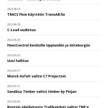
2022-08-22
TRACS Flow käyttöön TransAB:lla
2022-08-18
C-Load uudistuu
2022-06-20
FleetControl Keolisille Upplandiin ja Göteborgiin
2022-05-23
Uusi hallitus
2022-05-17
Munck Asfalt valitsi C7 Projectsin
2022-05-11
Sandåsa Timber valitsi timber by Pinjan
2022-05-02
Ruotsin väylävirasto Trafikverket valitsi TNE:n