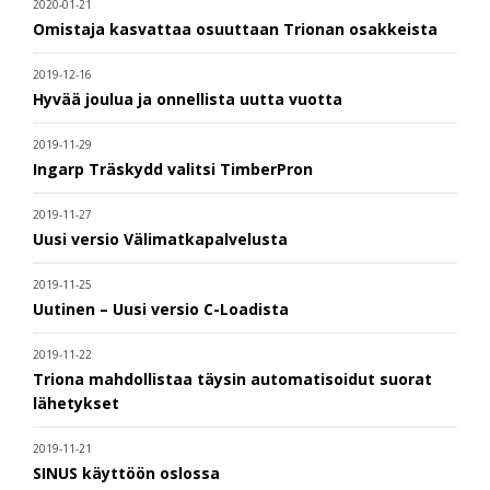
2020-01-21
Omistaja kasvattaa osuuttaan Trionan osakkeista
2019-12-16
Hyvää joulua ja onnellista uutta vuotta
2019-11-29
Ingarp Träskydd valitsi TimberPron
2019-11-27
Uusi versio Välimatkapalvelusta
2019-11-25
Uutinen – Uusi versio C-Loadista
2019-11-22
Triona mahdollistaa täysin automatisoidut suorat
lähetykset
2019-11-21
SINUS käyttöön oslossa