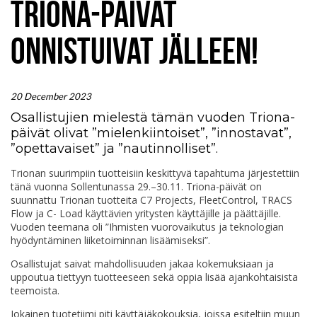
TRIONA-PÄIVÄT
ONNISTUIVAT JÄLLEEN!
20 December 2023
Osallistujien mielestä tämän vuoden Triona-
päivät olivat ”mielenkiintoiset”, ”innostavat”,
”opettavaiset” ja ”nautinnolliset”.
Trionan suurimpiin tuotteisiin keskittyvä tapahtuma järjestettiin
tänä vuonna Sollentunassa 29.–30.11. Triona-päivät on
suunnattu Trionan tuotteita C7 Projects, FleetControl, TRACS
Flow ja C- Load käyttävien yritysten käyttäjille ja päättäjille.
Vuoden teemana oli ”Ihmisten vuorovaikutus ja teknologian
hyödyntäminen liiketoiminnan lisäämiseksi”.
Osallistujat saivat mahdollisuuden jakaa kokemuksiaan ja
uppoutua tiettyyn tuotteeseen sekä oppia lisää ajankohtaisista
teemoista.
Jokainen tuotetiimi piti käyttäjäkokouksia, joissa esiteltiin muun