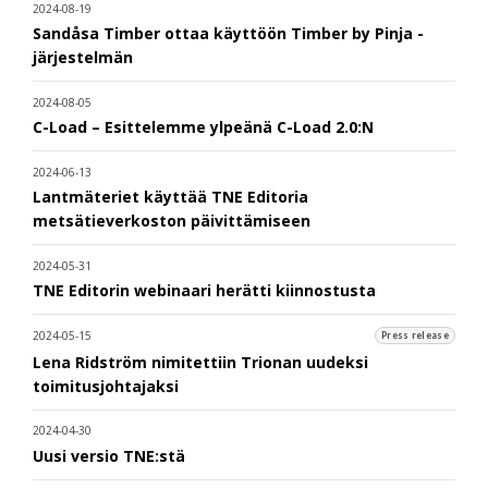
2024-08-19
Sandåsa Timber ottaa käyttöön Timber by Pinja -
järjestelmän
2024-08-05
C-Load – Esittelemme ylpeänä C-Load 2.0:N
2024-06-13
Lantmäteriet käyttää TNE Editoria
metsätieverkoston päivittämiseen
2024-05-31
TNE Editorin webinaari herätti kiinnostusta
2024-05-15
Press release
Lena Ridström nimitettiin Trionan uudeksi
toimitusjohtajaksi
2024-04-30
Uusi versio TNE:stä