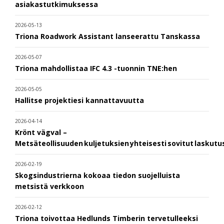
asiakastutkimuksessa
2026-05-13
Triona Roadwork Assistant lanseerattu Tanskassa
2026-05-07
Triona mahdollistaa IFC 4.3 -tuonnin TNE:hen
2026-05-05
Hallitse projektiesi kannattavuutta
2026-04-14
Krönt vägval –
Metsäteollisuuden kuljetuksien yhteisesti sovitut laskut
2026-02-19
Skogsindustrierna kokoaa tiedon suojelluista
metsistä verkkoon
2026-02-12
Triona toivottaa Hedlunds Timberin tervetulleeksi