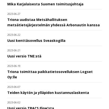
Mika Karjalaisesta Suomen toimitusjohtaja
2023-06-27
Triona uudistaa Metsähallituksen
metsätietojärjestelmän yhdessä Arbonautin kanssa
2023-06-22
Uusi kenttäsovellus Sveaskogilla
2023-06-21
Uusi versio TNE:stä
2023-06-19
Triona toimittaa paikkatietosovelluksen Logset
Oy:lle
2023-06-07
Teiden käytön ja ylläpidon kustannuslaskenta
2023-06-02
Uusi versio TRACS Flow’sta