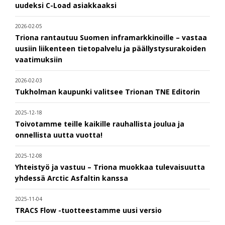
uudeksi C-Load asiakkaaksi
2026-02-05
Triona rantautuu Suomen inframarkkinoille – vastaa
uusiin liikenteen tietopalvelu ja päällystysurakoiden
vaatimuksiin
2026-02-03
Tukholman kaupunki valitsee Trionan TNE Editorin
2025-12-18
Toivotamme teille kaikille rauhallista joulua ja
onnellista uutta vuotta!
2025-12-08
Yhteistyö ja vastuu – Triona muokkaa tulevaisuutta
yhdessä Arctic Asfaltin kanssa
2025-11-04
TRACS Flow -tuotteestamme uusi versio