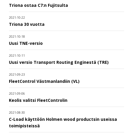
Triona ostaa C7:n Fujitsulta
2021-10-22
Triona 30 vuotta
2021-10-18
Uusi TNE-versio
2021-10-11
Uusi versio Transport Routing Enginestä (TRE)
2021-09-23
FleetControl Västmanlandiin (VL)
2021-09-06
Keolis valitsi FleetControlin
2021-08-30
C-Load käyttöön Holmen wood productsin useissa
toimipisteissä