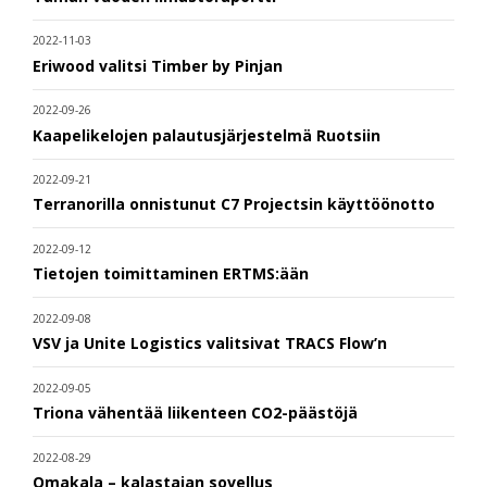
2022-11-03
Eriwood valitsi Timber by Pinjan
2022-09-26
Kaapelikelojen palautusjärjestelmä Ruotsiin
2022-09-21
Terranorilla onnistunut C7 Projectsin käyttöönotto
2022-09-12
Tietojen toimittaminen ERTMS:ään
2022-09-08
VSV ja Unite Logistics valitsivat TRACS Flow’n
2022-09-05
Triona vähentää liikenteen CO2-päästöjä
2022-08-29
Omakala – kalastajan sovellus