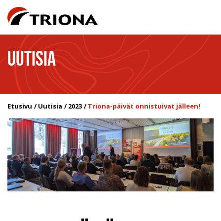
UUTISIA
Etusivu
Uutisia
2023
Triona-päivät onnistuivat jälleen!