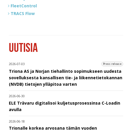
FleetControl
TRACS Flow
UUTISIA
2026-07-03
Press release
Triona AS ja Norjan tiehallinto sopimukseen uudesta
sovelluksesta kansallisen tie- ja liikennetietokannan
(NVDB) tietojen ylläpitoa varten
2026-06-30
ELE Trävaru digitalisoi kuljetusprosessinsa C-Loadin
avulla
2026-06-18
Trionalle korkea arvosana tämän vuoden