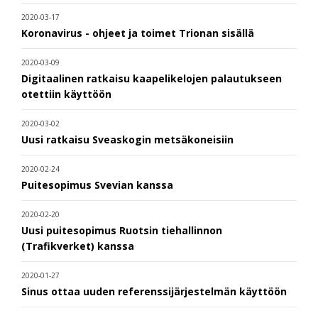
2020-03-17
Koronavirus - ohjeet ja toimet Trionan sisällä
2020-03-09
Digitaalinen ratkaisu kaapelikelojen palautukseen
otettiin käyttöön
2020-03-02
Uusi ratkaisu Sveaskogin metsäkoneisiin
2020-02-24
Puitesopimus Svevian kanssa
2020-02-20
Uusi puitesopimus Ruotsin tiehallinnon
(Trafikverket) kanssa
2020-01-27
Sinus ottaa uuden referenssijärjestelmän käyttöön