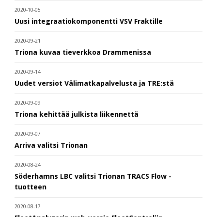
2020-10-05
Uusi integraatiokomponentti VSV Fraktille
2020-09-21
Triona kuvaa tieverkkoa Drammenissa
2020-09-14
Uudet versiot Välimatkapalvelusta ja TRE:stä
2020-09-09
Triona kehittää julkista liikennettä
2020-09-07
Arriva valitsi Trionan
2020-08-24
Söderhamns LBC valitsi Trionan TRACS Flow -
tuotteen
2020-08-17