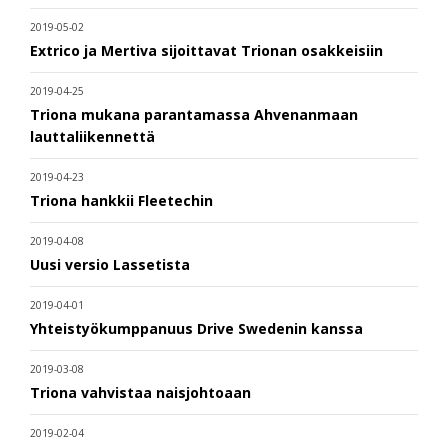
2019-05-02
Extrico ja Mertiva sijoittavat Trionan osakkeisiin
2019-04-25
Triona mukana parantamassa Ahvenanmaan
lauttaliikennettä
2019-04-23
Triona hankkii Fleetechin
2019-04-08
Uusi versio Lassetista
2019-04-01
Yhteistyökumppanuus Drive Swedenin kanssa
2019-03-08
Triona vahvistaa naisjohtoaan
2019-02-04