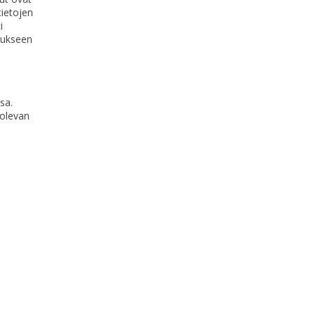
tietojen
i
tukseen
sa.
 olevan