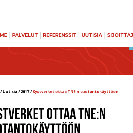
MME
PALVELUT
REFERENSSIT
UUTISIA
SIJOITTA
Uutisia
2017
Kystverket ottaa TNE:n tuotantokäyttöön
STVERKET OTTAA TNE:N
OTANTOKÄYTTÖÖN