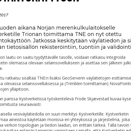
2017
uoden aikana Norjan merenkulkulaitokselle
erketille Trionan toimittama TNE on nyt otettu
ntokäyttöön. Jatkossa keskitytään väylätiedon ja s
vän tietosisällön rekisteröintiin, tuontiin ja validointi
on laatu on saatu tyydyttävälle tasolle, voidaan ratkaisu integroida
etin olemassa olevaan selainsovellukseen ja asettaa sen jälkeen julki
e.
tu ratkaisu sisältää TNE:n lisäksi GeoServerin väylätietojen esittämis
a olevassa selainsovelluksessa ja (Trimblen toimittaman) NovaPointi
tojen ylläpitoon.
n parissa Kystverketissä työskentelevä Frode Skjævestad kuvaa kys
oimitusta seuraavasti:
aisella vesiväylätiedolla on suuri merkitys Kystverketille. Kystverketin
maa aineistoa käytetään monissa eri yhteyksissä ja järjestelmä, joka
a verkon topologian ja tiedon laadun, on erittäin tärkeä. Tällä tavoin
mukauttaa erilaisiin tarpeisiin varmistaen samalla, että Kystverketin e