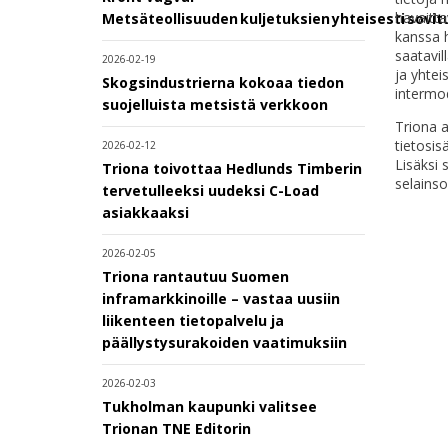
havaitta
Metsäteollisuuden kuljetuksien yhteisesti sovi
kanssa h
saatavil
2026-02-19
ja yhte
Skogsindustrierna kokoaa tiedon
intermod
suojelluista metsistä verkkoon
Triona 
tietosis
2026-02-12
Lisäksi 
Triona toivottaa Hedlunds Timberin
selainso
tervetulleeksi uudeksi C-Load
asiakkaaksi
2026-02-05
Triona rantautuu Suomen
inframarkkinoille – vastaa uusiin
liikenteen tietopalvelu ja
päällystysurakoiden vaatimuksiin
2026-02-03
Tukholman kaupunki valitsee
Trionan TNE Editorin