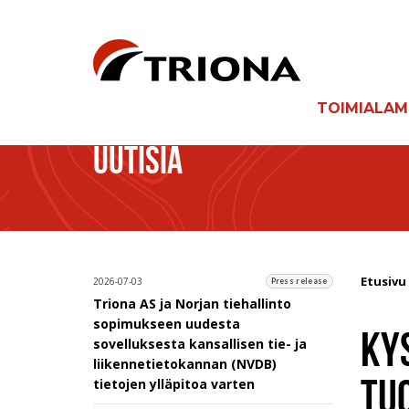
TOIMIALA
UUTISIA
Etusivu
2026-07-03
Press release
Triona AS ja Norjan tiehallinto
sopimukseen uudesta
KY
sovelluksesta kansallisen tie- ja
liikennetietokannan (NVDB)
TU
tietojen ylläpitoa varten