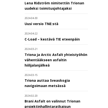
Lena Ridström nimitettiin Trionan
uudeksi toimitusjohtajaksi
2024-04-30
Uusi versio TNE:stä
2024-04-22
C-Load – kestävä TIE eteenpäin
2024-03-21
Triona ja Arctic Asfalt yhteistyöhön
vähentääkseen asfaltin
hiilijalanjälkeä
2024-03-15
Triona auttaa Sveaskogia
navigoimaan metsässä
2024-02-20
Brani Asfalt on valinnut Trionan
projektinhallintaratkaisun