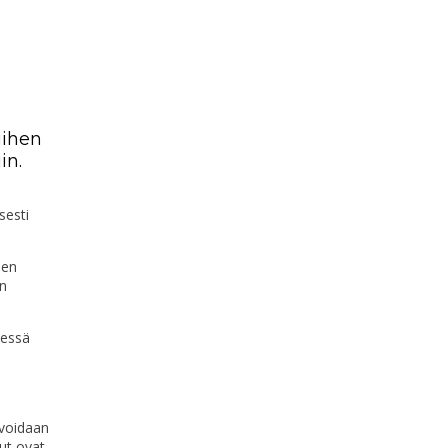
iihen
in.
sesti
een
n
eessä
 voidaan
dut ovat