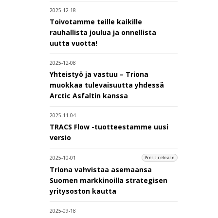
2025-12-18
Toivotamme teille kaikille
rauhallista joulua ja onnellista
uutta vuotta!
2025-12-08
Yhteistyö ja vastuu – Triona
muokkaa tulevaisuutta yhdessä
Arctic Asfaltin kanssa
2025-11-04
TRACS Flow -tuotteestamme uusi
versio
2025-10-01
Press release
Triona vahvistaa asemaansa
Suomen markkinoilla strategisen
yritysoston kautta
2025-09-18