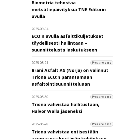
Biometria tehostaa
metsätiepäivityksiä TNE Editorin
avulla
2025-09-04
ECO:n avulla asfalttikuljetukset
täydellisesti hallintaan –
suunnittelusta laskutukseen
2025-08-21
Press release
Brani Asfalt AS (Norja) on valinnut
Triona ECO:n parantamaan
asfaltointisuunnitteluaan
2025-05-30
Press release
Triona vahvistaa hallitustaan,
Halvor Walla jäseneksi
2025-05-28
Press release
Triona vahvistaa entisestään
asemaansa kestävän kehityksen