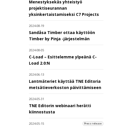
Menestyksekäs yhteistyö
projektiseurannan
yksinkertaistamiseksi C7 Projects
2024-08-19
Sandåsa Timber ottaa käyttöön
Timber by Pinja -järjestelmän
2024-08-05
C-Load – Esittelemme ylpeänä C-
Load 2.0:N
2024-06-13
Lantmäteriet käyttää TNE Editoria
metsätieverkoston päivittämiseen
2024-05-31
TNE Editorin webinaari herätti
kiinnostusta
2024-05-15
Press release