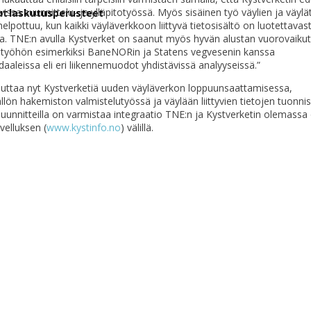
vissa suunnittelu- ja ylläpitotyössä. Myös sisäinen työ väylien ja väylä
tut laskutusperusteet
elpottuu, kun kaikki väyläverkkoon liittyvä tietosisältö on luotettavast
la. TNE:n avulla Kystverket on saanut myös hyvän alustan vuorovaiku
istyöhön esimerkiksi BaneNORin ja Statens vegvesenin kanssa
aaleissa eli eri liikennemuodot yhdistävissä analyyseissä.”
auttaa nyt Kystverketiä uuden väyläverkon loppuunsaattamisessa,
ällön hakemiston valmistelutyössä ja väylään liittyvien tietojen tuonnis
suunnitteilla on varmistaa integraatio TNE:n ja Kystverketin olemassa
velluksen (
www.kystinfo.no
) välillä.