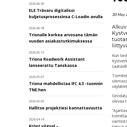
2026-06-30
ELE Trävaru digitalisoi
30 May 
kuljetusprosessinsa C-Loadin avulla
Alkuv
2026-06-18
Kystv
Trionalle korkea arvosana tämän
tuota
vuoden asiakastutkimuksessa
liitty
2026-05-13
Kun tied
Triona Roadwork Assistant
Kystverk
lanseerattu Tanskassa
saatavill
Toimitet
2026-05-07
olemass
Triona mahdollistaa IFC 4.3 -tuonnin
väylätie
TNE:hen
Geodata
olevaa t
2026-05-05
Hallitse projektiesi kannattavuutta
”Ajantas
toimitta
2026-04-14
varmista
Krönt vägval –
tietoja 