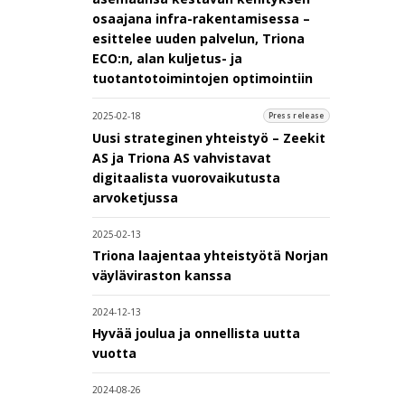
osaajana infra-rakentamisessa –
esittelee uuden palvelun, Triona
ECO:n, alan kuljetus- ja
tuotantotoimintojen optimointiin
2025-02-18
Press release
Uusi strateginen yhteistyö – Zeekit
AS ja Triona AS vahvistavat
digitaalista vuorovaikutusta
arvoketjussa
2025-02-13
Triona laajentaa yhteistyötä Norjan
väyläviraston kanssa
2024-12-13
Hyvää joulua ja onnellista uutta
vuotta
2024-08-26