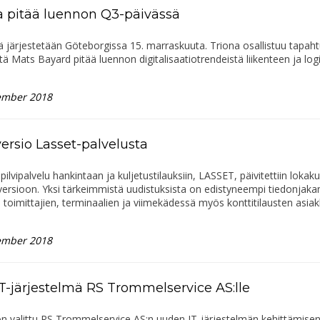
a pitää luennon Q3-päivässä
ä järjestetään Göteborgissa 15. marraskuuta. Triona osallistuu tapa
ttä Mats Bayard pitää luennon digitalisaatiotrendeistä liikenteen ja logi
ember 2018
versio Lasset-palvelusta
pilvipalvelu hankintaan ja kuljetustilauksiin, LASSET, päivitettiin lokak
versioon. Yksi tärkeimmistä uudistuksista on edistyneempi tiedonjak
n, toimittajien, terminaalien ja viimekädessä myös konttitilausten asia
ember 2018
IT-järjestelmä RS Trommelservice AS:lle
on valittu RS Trommelservice AS:n uuden IT-järjestelmän kehittämise