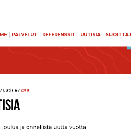
MME
PALVELUT
REFERENSSIT
UUTISIA
SIJOITTA
Uutisia
2018
ISIA
 joulua ja onnellista uutta vuotta