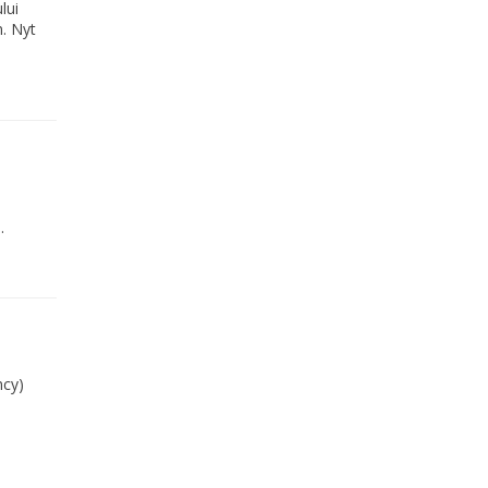
lui
. Nyt
.
ncy)