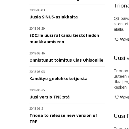
Trion
2018-09-03
Uusia SINUS-asiakkaita
Q3-päiv
siten, e
alalla.
2018-08-29
SDC:lle uusi ratkaisu tiestötiedon
15 Nov
muokkaamiseen
2018-08-16
Uusi 
Onnistunut toimitus Clas Ohlsonille
Trionan 
2018-08-03
uuteen 
Kandityö geolohkoketjuista
tilaajie
kesken.
2018-06-25
13 Nov
Uusi versio TNE:stä
2018-06-21
Triona to release new version of
Uusi 
TRE
Triona 