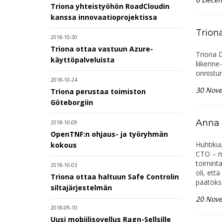
Triona yhteistyöhön RoadCloudin
kanssa innovaatioprojektissa
Trion
2018-10-30
Triona ottaa vastuun Azure-
Triona D
käyttöpalveluista
liikenne
onnistun
2018-10-24
30 Nov
Triona perustaa toimiston
Göteborgiin
Anna 
2018-10-09
OpenTNF:n ohjaus- ja työryhmän
Huhtikuu
kokous
CTO – m
toiminta
2018-10-03
oli, ett
Triona ottaa haltuun Safe Controlin
päätöks
siltajärjestelmän
20 Nov
2018-09-10
Uusi mobiilisovellus Ragn-Sellsille