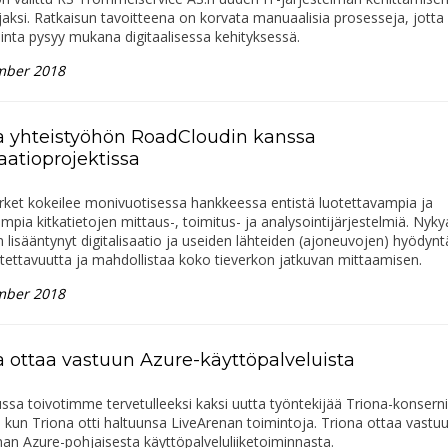
jaksi. Ratkaisun tavoitteena on korvata manuaalisia prosesseja, jotta
minta pysyy mukana digitaalisessa kehityksessä.
mber 2018
a yhteistyöhön RoadCloudin kanssa
aatioprojektissa
rket kokeilee monivuotisessa hankkeessa entistä luotettavampia ja
pia kitkatietojen mittaus-, toimitus- ja analysointijärjestelmiä. Nyky
n lisääntynyt digitalisaatio ja useiden lähteiden (ajoneuvojen) hyödyn
otettavuutta ja mahdollistaa koko tieverkon jatkuvan mittaamisen.
mber 2018
a ottaa vastuun Azure-käyttöpalveluista
sa toivotimme tervetulleeksi kaksi uutta työntekijää Triona-konserni
 kun Triona otti haltuunsa LiveArenan toimintoja. Triona ottaa vastu
an Azure-pohjaisesta käyttöpalveluliiketoiminnasta.