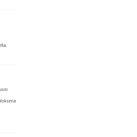
lla.
uusi
uloksena