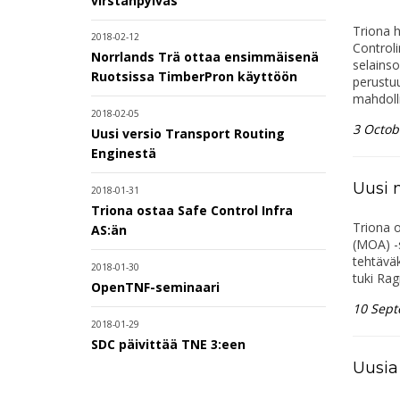
virstanpylväs
Triona h
2018-02-12
Control
Norrlands Trä ottaa ensimmäisenä
selainso
Ruotsissa TimberPron käyttöön
perustuu
mahdolli
2018-02-05
3 Octob
Uusi versio Transport Routing
Enginestä
Uusi m
2018-01-31
Triona ostaa Safe Control Infra
Triona o
AS:än
(MOA) -
tehtävä
2018-01-30
tuki Ragn
OpenTNF-seminaari
10 Sep
2018-01-29
SDC päivittää TNE 3:een
Uusia