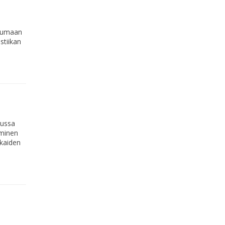
htumaan
stiikan
uussa
aminen
kkaiden
n