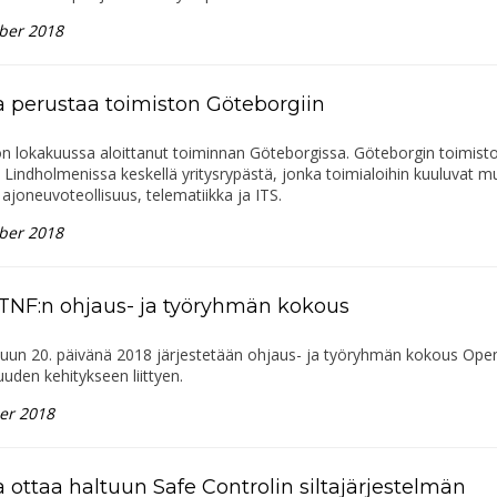
ber 2018
a perustaa toimiston Göteborgiin
on lokakuussa aloittanut toiminnan Göteborgissa. Göteborgin toimist
e Lindholmenissa keskellä yritysrypästä, jonka toimialoihin kuuluvat 
joneuvoteollisuus, telematiikka ja ITS.
ber 2018
NF:n ohjaus- ja työryhmän kokous
uun 20. päivänä 2018 järjestetään ohjaus- ja työryhmän kokous Op
uuden kehitykseen liittyen.
er 2018
a ottaa haltuun Safe Controlin siltajärjestelmän