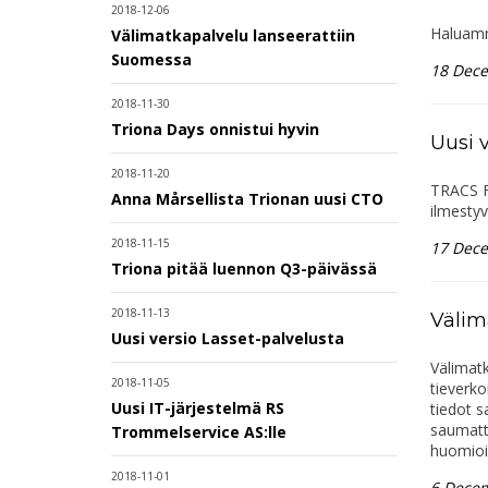
2018-12-06
Haluamme
Välimatkapalvelu lanseerattiin
Suomessa
18 Dec
2018-11-30
Triona Days onnistui hyvin
Uusi 
2018-11-20
TRACS Fl
Anna Mårsellista Trionan uusi CTO
ilmesty
2018-11-15
17 Dec
Triona pitää luennon Q3-päivässä
2018-11-13
Välim
Uusi versio Lasset-palvelusta
Välimat
2018-11-05
tieverko
Uusi IT-järjestelmä RS
tiedot s
saumatto
Trommelservice AS:lle
huomioi
2018-11-01
6 Dece