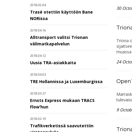
2018-05-04
30 Octo
Trasé otettiin käyttöön Bane
NORissa
Trion
2018-04-16
Alltransport valitsi Trionan
Triona 
välimatkapalvelun
sijaitse
muassa a
2018-04-12
24 Octo
Uusia TRA-asiakkaita
2018-04-03
OpenT
TRE Hollannissa ja Luxemburgissa
Marrask
2018-03-27
tulevais
Ernsts Express mukaan TRACS
Flow’hun
9 Octob
2018-02-19
Trafikverketissä saavutettiin
Trion