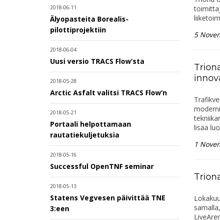
toimitta
2018-06-11
liiketoi
Älyopasteita Borealis-
pilottiprojektiin
5 Nove
2018-06-04
Uusi versio TRACS Flow’sta
Trion
innov
2018-05-28
Arctic Asfalt valitsi TRACS Flow’n
Trafikve
modernim
2018-05-21
tekniika
Portaali helpottamaan
lisää lu
rautatiekuljetuksia
1 Nove
2018-05-16
Successful OpenTNF seminar
Trion
2018-05-13
Statens Vegvesen päivittää TNE
Lokakuus
samalla,
3:een
LiveAren