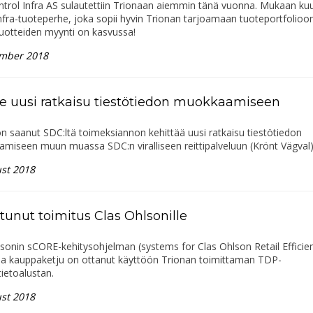
trol Infra AS sulautettiin Trionaan aiemmin tänä vuonna. Mukaan kuu
fra-tuoteperhe, joka sopii hyvin Trionan tarjoamaan tuoteportfolioon
uotteiden myynti on kasvussa!
mber 2018
le uusi ratkaisu tiestötiedon muokkaamiseen
n saanut SDC:ltä toimeksiannon kehittää uusi ratkaisu tiestötiedon
miseen muun muassa SDC:n viralliseen reittipalveluun (Krönt Vägval)
st 2018
tunut toimitus Clas Ohlsonille
sonin sCORE-kehitysohjelman (systems for Clas Ohlson Retail Efficie
ssa kauppaketju on ottanut käyttöön Trionan toimittaman TDP-
tietoalustan.
st 2018