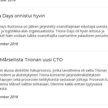
a Days onnistui hyvin
ays Ruotsissa on jälleen järjestetty osanottajinaan edustajia useista
- ja logistiikka-alan organisaatioista. Triona Days oli hyvin antoisa ja
ut! Näin voidaan tulkita osanottajilta saamamme palautteen perustee
ember 2018
Mårsellista Trionan uusi CTO
n alussa aloitettiin hakuprosessi, jonka tavoitteena oli valita Trionan 
oderni ja aloitekykyinen Triona-konsernin järjestelmäkehityksen
tapojen sekä prosessien kehityksestä vastaavan johtaja. Prosessin t
ä Anna Mårsell valittiin tehtävään. Olemme kaikki erittäin tyytyväisiä
estä.
ember 2018