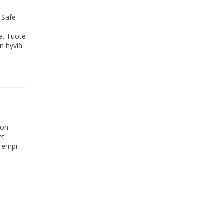
 Safe
a. Tuote
n hyviä
ion
et
rempi