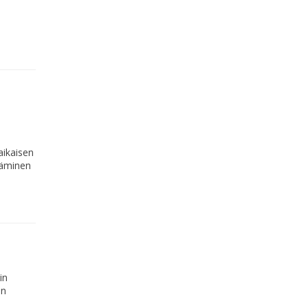
aikaisen
täminen
in
un