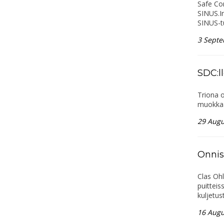
Safe Con
SINUS.In
SINUS-t
3 Septe
SDC:l
Triona o
muokkaa
29 Augu
Onnis
Clas Ohl
puittei
kuljetus
16 Augu