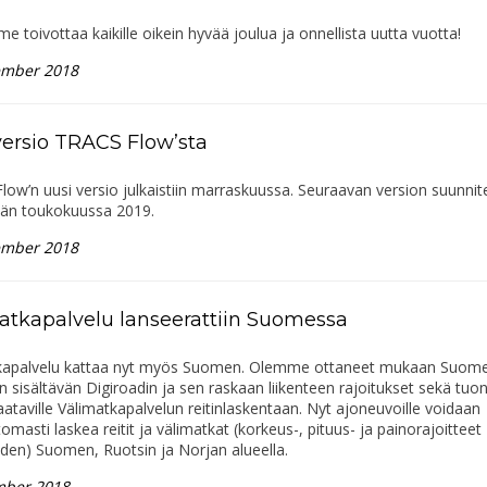
 toivottaa kaikille oikein hyvää joulua ja onnellista uutta vuotta!
ember 2018
versio TRACS Flow’sta
ow’n uusi versio julkaistiin marraskuussa. Seuraavan version suunnit
vän toukokuussa 2019.
ember 2018
atkapalvelu lanseerattiin Suomessa
kapalvelu kattaa nyt myös Suomen. Olemme ottaneet mukaan Suom
n sisältävän Digiroadin ja sen raskaan liikenteen rajoitukset sekä tuo
aataville Välimatkapalvelun reitinlaskentaan. Nyt ajoneuvoille voidaan
masti laskea reitit ja välimatkat (korkeus-, pituus- ja painorajoitteet
den) Suomen, Ruotsin ja Norjan alueella.
mber 2018