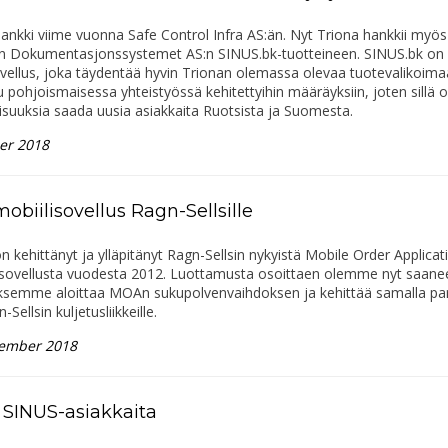
ankki viime vuonna Safe Control Infra AS:än. Nyt Triona hankkii myös
in Dokumentasjonssystemet AS:n SINUS.bk-tuotteineen. SINUS.bk on
vellus, joka täydentää hyvin Trionan olemassa olevaa tuotevalikoima
 pohjoismaisessa yhteistyössä kehitettyihin määräyksiin, joten sillä o
suuksia saada uusia asiakkaita Ruotsista ja Suomesta.
er 2018
obiilisovellus Ragn-Sellsille
n kehittänyt ja ylläpitänyt Ragn-Sellsin nykyistä Mobile Order Applicat
sovellusta vuodesta 2012. Luottamusta osoittaen olemme nyt saane
ksemme aloittaa MOAn sukupolvenvaihdoksen ja kehittää samalla pa
-Sellsin kuljetusliikkeille.
tember 2018
 SINUS-asiakkaita