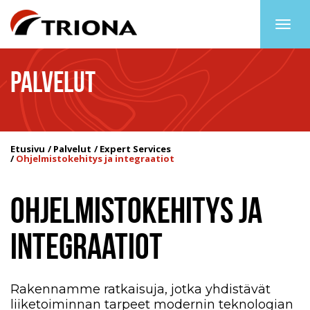
Togg
navig
PALVELUT
Etusivu
Palvelut
Expert Services
Ohjelmistokehitys ja integraatiot
OHJELMISTOKEHITYS JA
INTEGRAATIOT
Rakennamme ratkaisuja, jotka yhdistävät
liiketoiminnan tarpeet modernin teknologian