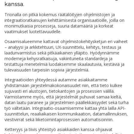
kanssa.
Trionalla on pitkä kokemus räätälöityjen ohjelmistojen ja
integraatioratkaisujen kehittämisestä organisaatioille, joilla on
monimutkaisia prosesseja, suuria datamääriä ja korkeat
vaatimukset luotettavuudelle.
Osaamisalueemme kattavat ohjelmistokehitysketjun eri vaiheet
– analyysi ja arkkitehtuuri, UX-suunnittelu, kehitys, testaus ja
laadunvarmistus sekä pitkäaikainen ylläpito. Hyödynnämme
moderneja kehysratkaisuja, vakiintuneita standardeja ja
testattuja menetelmiä luodaksemme skaalautuvia, kestäviä ja
tulevaisuuden tarpeisiin sopivia järjestelmiä.
Integraatioiden yhteydessä autamme asiakkaitamme
yhdistämään järjestelmäkokonaisuudet niin, että tieto kulkee
sujuvasti eri alustojen, tietokantojen ja prosessien välillä.
Varmistamme myös, että järjestelmät puhuvat samaa kieltä,
datan laatu paranee ja järjestelmien päällekkäisyydet sekä turha
työ vältetään. Integraatio-osaamisemme kattaa yhtä lailla API-
suunnittelun, reaaliaikaisen kommunikaation, datamallinnuksen,
viestivirrat sekä liiketoimintaprosessien automatisoinnin.
Ketteryys ja tiivis yhteistyö asiakkaiden kanssa ohjaavat