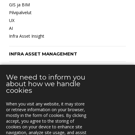
GIS ja BIM
Pilvipalvelut
UX
AI
Infra Asset Insight
INFRA ASSET MANAGEMENT
TRANSPORT MANAGEMENT
We need to inform you
about how we handle
cookies
YHTEYSTIEDOT
When you visit any website, it may store
Vuorikatu 14 A
or retrieve information on your browser,
00100 Helsinki
mostly in the form of cookies. By clicking
Puh.
accept, you agree to the storing of
+358 40 451 7981
cookies on your device to enhance site
navigation, analyze site usage, and assist
info@triona.fi