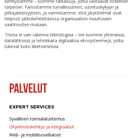
kehitystämme – luomme ratkaisuja, jotka vastaavat todellisiin
tarpeisiin. Panostamme turvallisuuteen, suorituskykyyn ja
pitkäjänteisyyteen, ja varmistamme, että järjestelmät ovat
helposti jatkokehitettävissä organisaation muuttuvien
vaatimusten mukaan.
Triona ei vain rakenna teknologiaa – me luomme yhtenäisiä,
datalähtöisiä ja tehokkaita digitaalisia ekosysteemejä, jotka
tukevat koko liiketoimintaa.
PALVELUT
EXPERT SERVICES
Syvällinen toimialatuntemus
Ohjelmistokehitys ja integraatiot
Web- ja mobiilisovellukset