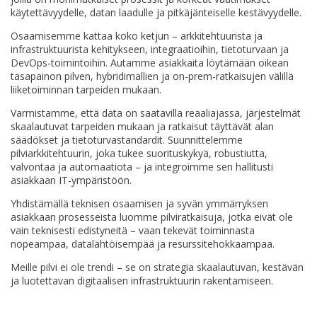
käytettävyydelle, datan laadulle ja pitkäjänteiselle kestävyydelle.
Osaamisemme kattaa koko ketjun – arkkitehtuurista ja
infrastruktuurista kehitykseen, integraatioihin, tietoturvaan ja
DevOps-toimintoihin. Autamme asiakkaita löytämään oikean
tasapainon pilven, hybridimallien ja on-prem-ratkaisujen välillä
liiketoiminnan tarpeiden mukaan.
Varmistamme, että data on saatavilla reaaliajassa, järjestelmät
skaalautuvat tarpeiden mukaan ja ratkaisut täyttävät alan
säädökset ja tietoturvastandardit. Suunnittelemme
pilviarkkitehtuurin, joka tukee suorituskykyä, robustiutta,
valvontaa ja automaatiota – ja integroimme sen hallitusti
asiakkaan IT-ympäristöön.
Yhdistämällä teknisen osaamisen ja syvän ymmärryksen
asiakkaan prosesseista luomme pilviratkaisuja, jotka eivät ole
vain teknisesti edistyneitä – vaan tekevät toiminnasta
nopeampaa, datalähtöisempää ja resurssitehokkaampaa.
Meille pilvi ei ole trendi – se on strategia skaalautuvan, kestävän
ja luotettavan digitaalisen infrastruktuurin rakentamiseen.