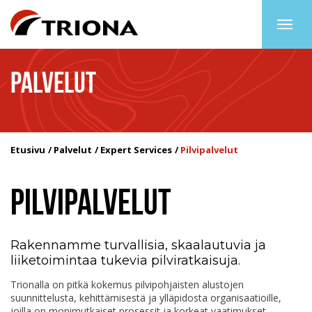
Togg
navig
PALVELUT
Etusivu
Palvelut
Expert Services
Pilvipalvelut
PILVIPALVELUT
Rakennamme turvallisia, skaalautuvia ja
liiketoimintaa tukevia pilviratkaisuja.
Trionalla on pitkä kokemus pilvipohjaisten alustojen
suunnittelusta, kehittämisestä ja ylläpidosta organisaatioille,
joilla on monimutkaiset prosessit ja korkeat vaatimukset