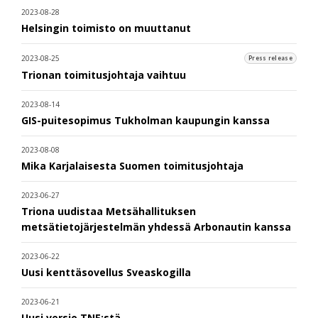
2023-08-28
Helsingin toimisto on muuttanut
2023-08-25
Press release
Trionan toimitusjohtaja vaihtuu
2023-08-14
GIS-puitesopimus Tukholman kaupungin kanssa
2023-08-08
Mika Karjalaisesta Suomen toimitusjohtaja
2023-06-27
Triona uudistaa Metsähallituksen
metsätietojärjestelmän yhdessä Arbonautin kanssa
2023-06-22
Uusi kenttäsovellus Sveaskogilla
2023-06-21
Uusi versio TNE:stä