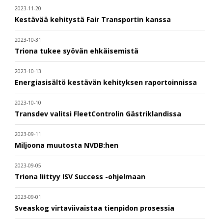
2023-11-20
Kestävää kehitystä Fair Transportin kanssa
2023-10-31
Triona tukee syövän ehkäisemistä
2023-10-13
Energiasisältö kestävän kehityksen raportoinnissa
2023-10-10
Transdev valitsi FleetControlin Gästriklandissa
2023-09-11
Miljoona muutosta NVDB:hen
2023-09-05
Triona liittyy ISV Success -ohjelmaan
2023-09-01
Sveaskog virtaviivaistaa tienpidon prosessia