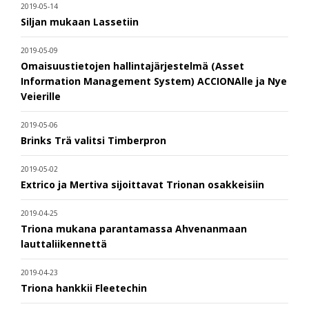
2019-05-14
Siljan mukaan Lassetiin
2019-05-09
Omaisuustietojen hallintajärjestelmä (Asset
Information Management System) ACCIONAlle ja Nye
Veierille
2019-05-06
Brinks Trä valitsi Timberpron
2019-05-02
Extrico ja Mertiva sijoittavat Trionan osakkeisiin
2019-04-25
Triona mukana parantamassa Ahvenanmaan
lauttaliikennettä
2019-04-23
Triona hankkii Fleetechin