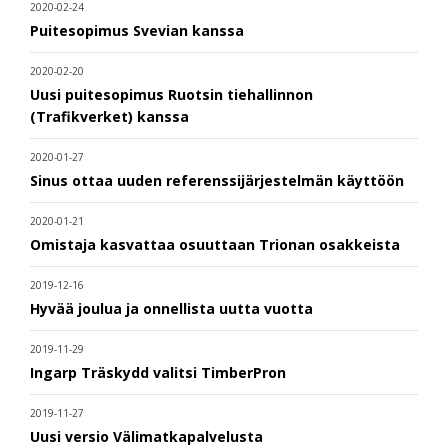
2020-02-24
Puitesopimus Svevian kanssa
2020-02-20
Uusi puitesopimus Ruotsin tiehallinnon
(Trafikverket) kanssa
2020-01-27
Sinus ottaa uuden referenssijärjestelmän käyttöön
2020-01-21
Omistaja kasvattaa osuuttaan Trionan osakkeista
2019-12-16
Hyvää joulua ja onnellista uutta vuotta
2019-11-29
Ingarp Träskydd valitsi TimberPron
2019-11-27
Uusi versio Välimatkapalvelusta