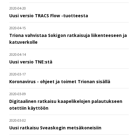
2020-04-20
Uusi versio TRACS Flow -tuotteesta
2020-04-15
Triona vahvistaa Sokigon ratkaisuja liikenteeseen ja
katuverkolle
2020-04-14
Uusi versio TNE:stä
2020-03-17
Koronavirus - ohjeet ja toimet Trionan sisällä
2020-03-09
Digitaalinen ratkaisu kaapelikelojen palautukseen
otettiin käyttöön
2020-03-02
Uusi ratkaisu Sveaskogin metsäkoneisiin