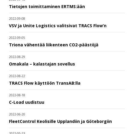
Tietojen toimittaminen ERTMS:ään
2022-09-08
VSV ja Unite Logistics valitsivat TRACS Flow’n
2022-09-05
Triona vähentää liikenteen CO2-päästöjä
2022-08-29
Omakala – kalastajan sovellus
2022-08-22
TRACS Flow käyttöön TransAB:lla
2022-08-18
C-Load uudistuu
2022-06-20
FleetControl Keolisille Upplandiin ja Göteborgiin
2022-05-23