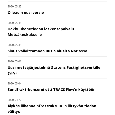
2020-05-25
C-loadin uusi versio
2020-05-18
Hakkuukonetiedon laskentapalvelu
Metsäkeskukselle
2020-05-11
Sinus valloittamaan uusia alueita Norjassa
2020-05-06
Uusi metsäjärjestelmä Statens Fastighetsverkille
(SFV)
2020-05-04
Sundfrakt-konserni otti TRACS Flow’n käyttöön
2020-04-27
Älykäs liikenneinfrastruktuuriin liittyvän tiedon
välitys