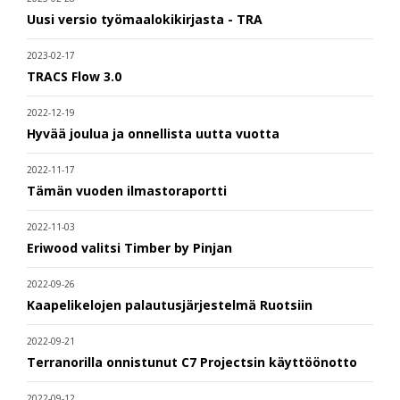
Uusi versio työmaalokikirjasta - TRA
2023-02-17
TRACS Flow 3.0
2022-12-19
Hyvää joulua ja onnellista uutta vuotta
2022-11-17
Tämän vuoden ilmastoraportti
2022-11-03
Eriwood valitsi Timber by Pinjan
2022-09-26
Kaapelikelojen palautusjärjestelmä Ruotsiin
2022-09-21
Terranorilla onnistunut C7 Projectsin käyttöönotto
2022-09-12