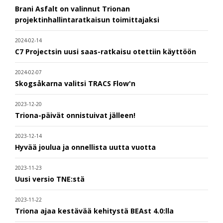
Brani Asfalt on valinnut Trionan
projektinhallintaratkaisun toimittajaksi
2024-02-14
C7 Projectsin uusi saas-ratkaisu otettiin käyttöön
2024-02-07
Skogsåkarna valitsi TRACS Flow'n
2023-12-20
Triona-päivät onnistuivat jälleen!
2023-12-14
Hyvää joulua ja onnellista uutta vuotta
2023-11-23
Uusi versio TNE:stä
2023-11-22
Triona ajaa kestävää kehitystä BEAst 4.0:lla