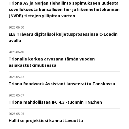
Triona AS ja Norjan tiehallinto sopimukseen uudesta
sovelluksesta kansallisen tie- ja liikennetietokannan
(NVDB) tietojen ylläpitoa varten
2026-06-30
ELE Trävaru digitalisoi kuljetusprosessinsa C-Loadin
avulla
2026-06-18
Trionalle korkea arvosana tämän vuoden
asiakastutkimuksessa
2026-05-13
Triona Roadwork Assistant lanseerattu Tanskassa
2026-05-07
Triona mahdollistaa IFC 4.3 -tuonnin TNE:hen
2026-05-05
Hallitse projektiesi kannattavuutta