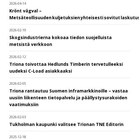
2026-04-14
Krönt vägval –
Metsäteollisuuden kuljetuksien yhteisesti sovitut laskut
2026-02-19
Skogsindustrierna kokoaa tiedon suojelluista
metsistä verkkoon
2026-02-12
Triona toivottaa Hedlunds Timberin tervetulleeksi
uudeksi C-Load asiakkaaksi
2026-02-05
Triona rantautuu Suomen inframarkkinoille – vastaa
uusiin liikenteen tietopalvelu ja päällystysurakoiden
vaatimuksiin
2026-02-03
Tukholman kaupunki valitsee Trionan TNE Editorin
2025-12-18