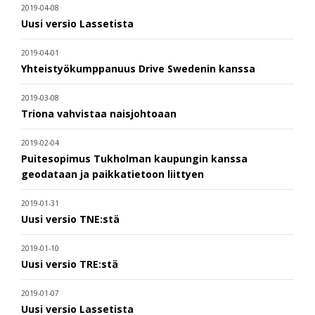
2019-04-08
Uusi versio Lassetista
2019-04-01
Yhteistyökumppanuus Drive Swedenin kanssa
2019-03-08
Triona vahvistaa naisjohtoaan
2019-02-04
Puitesopimus Tukholman kaupungin kanssa
geodataan ja paikkatietoon liittyen
2019-01-31
Uusi versio TNE:stä
2019-01-10
Uusi versio TRE:stä
2019-01-07
Uusi versio Lassetista