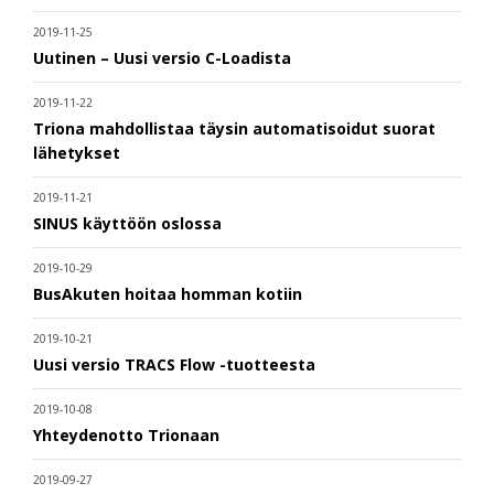
2019-11-25
Uutinen – Uusi versio C-Loadista
2019-11-22
Triona mahdollistaa täysin automatisoidut suorat
lähetykset
2019-11-21
SINUS käyttöön oslossa
2019-10-29
BusAkuten hoitaa homman kotiin
2019-10-21
Uusi versio TRACS Flow -tuotteesta
2019-10-08
Yhteydenotto Trionaan
2019-09-27