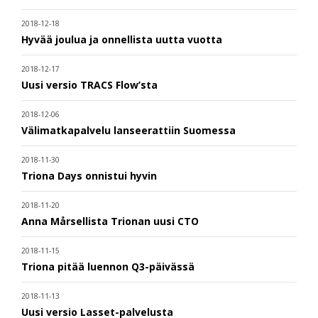
2018-12-18
Hyvää joulua ja onnellista uutta vuotta
2018-12-17
Uusi versio TRACS Flow’sta
2018-12-06
Välimatkapalvelu lanseerattiin Suomessa
2018-11-30
Triona Days onnistui hyvin
2018-11-20
Anna Mårsellista Trionan uusi CTO
2018-11-15
Triona pitää luennon Q3-päivässä
2018-11-13
Uusi versio Lasset-palvelusta