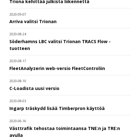
Triona kehittää julkista liikennettä
2020-09-07
Arriva valitsi Trionan
2020-08-24
Söderhamns LBC valitsi Trionan TRACS Flow -
tuotteen
2020-08-17
FleetAnalyzerin web-versio FleetControliin
2020-08-10
C-Loadista uusi versio
2020-08-03
Ingarp träskydd lisää Timberpron käyttöä
2020-06-16
Västtrafik tehostaa toimintaansa TNE:n ja TRE:n
avulla