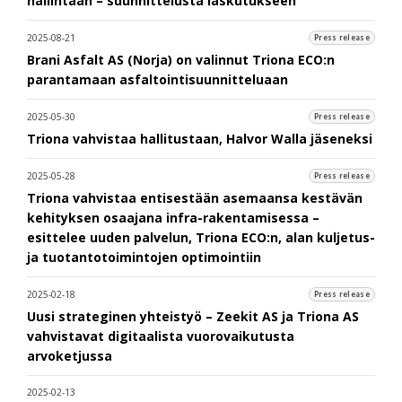
hallintaan – suunnittelusta laskutukseen
2025-08-21
Press release
Brani Asfalt AS (Norja) on valinnut Triona ECO:n
parantamaan asfaltointisuunnitteluaan
2025-05-30
Press release
Triona vahvistaa hallitustaan, Halvor Walla jäseneksi
2025-05-28
Press release
Triona vahvistaa entisestään asemaansa kestävän
kehityksen osaajana infra-rakentamisessa –
esittelee uuden palvelun, Triona ECO:n, alan kuljetus-
ja tuotantotoimintojen optimointiin
2025-02-18
Press release
Uusi strateginen yhteistyö – Zeekit AS ja Triona AS
vahvistavat digitaalista vuorovaikutusta
arvoketjussa
2025-02-13