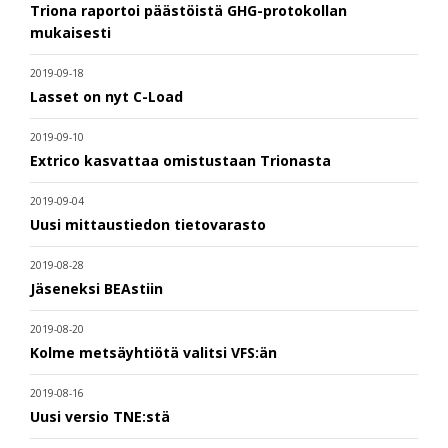
Triona raportoi päästöistä GHG-protokollan
mukaisesti
2019-09-18
Lasset on nyt C-Load
2019-09-10
Extrico kasvattaa omistustaan Trionasta
2019-09-04
Uusi mittaustiedon tietovarasto
2019-08-28
Jäseneksi BEAstiin
2019-08-20
Kolme metsäyhtiötä valitsi VFS:än
2019-08-16
Uusi versio TNE:stä