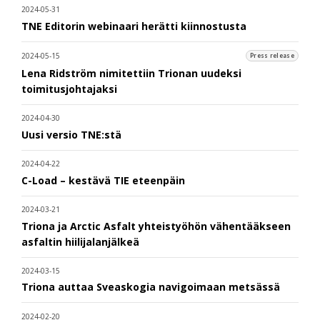
2024-05-31
TNE Editorin webinaari herätti kiinnostusta
2024-05-15
Press release
Lena Ridström nimitettiin Trionan uudeksi
toimitusjohtajaksi
2024-04-30
Uusi versio TNE:stä
2024-04-22
C-Load – kestävä TIE eteenpäin
2024-03-21
Triona ja Arctic Asfalt yhteistyöhön vähentääkseen
asfaltin hiilijalanjälkeä
2024-03-15
Triona auttaa Sveaskogia navigoimaan metsässä
2024-02-20