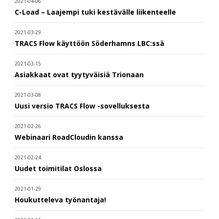
2021-04-06
C-Load – Laajempi tuki kestävälle liikenteelle
2021-03-29
TRACS Flow käyttöön Söderhamns LBC:ssä
2021-03-15
Asiakkaat ovat tyytyväisiä Trionaan
2021-03-08
Uusi versio TRACS Flow -sovelluksesta
2021-02-26
Webinaari RoadCloudin kanssa
2021-02-24
Uudet toimitilat Oslossa
2021-01-29
Houkutteleva työnantaja!