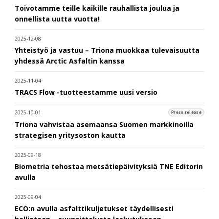
Toivotamme teille kaikille rauhallista joulua ja
onnellista uutta vuotta!
2025-12-08
Yhteistyö ja vastuu – Triona muokkaa tulevaisuutta
yhdessä Arctic Asfaltin kanssa
2025-11-04
TRACS Flow -tuotteestamme uusi versio
2025-10-01
Press release
Triona vahvistaa asemaansa Suomen markkinoilla
strategisen yritysoston kautta
2025-09-18
Biometria tehostaa metsätiepäivityksiä TNE Editorin
avulla
2025-09-04
ECO:n avulla asfalttikuljetukset täydellisesti