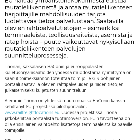
EU haluaa ympäristönäkökulmasta edistää
rautatieliikennettä ja antaa rautatieliikenteen
harjoittajille mahdollisuuden tarjota
luotettavaa tietoa palveluistaan. Saatavilla
olevien rahtipalvelutietojen – esimerkiksi
terminaaleista, teollisuusraiteista, asemista ja
ratapihoista – puute vaikeuttavat nykyisellään
rautatieliikenteen palvelujen
suunnitteluprosesseja.
Trionan, saksalaisen HaConin ja eurooppalaisten
kuljetusorganisaatioiden yhdessä muodostama ryhmittymä on
saanut toimeksiannon toteuttaa toimijoille GIS-pohjainen
portaali saatavilla olevien rahtipalveluiden ja niiden tietojen
julkaisemiseksi kuljetusten suunnitteluun.
Aiemmin Triona on yhdessä muun muassa HaConin kanssa
kehittänyt EU-projektissa pilottiportaalin,
www.railfreightlocations.eu
. Uudessa projektissa Triona
jatkokehittää portaalista tuotantoversion. EU:n tavoitteena on
olla ensisijainen vaihtoehto lisätietoja terminaaleista kaipaaville
toimijoille.