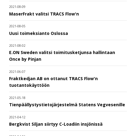
2021-08-09
MaserFrakt valitsi TRACS Flow'n
2021-08-05
Uusi toimeksianto Oslossa
2021-08-02
E.ON Sweden valitsi toimitusketjunsa hallintaan
Once by Pinjan
2021-06-07
Fraktkedjan AB on ottanut TRACS Flow'n
tuotantokäyttöön
2021-05-18
Tienpäällystystietojärjestelmä Statens Vegvesenille
2021-04-12
Bergkvist Siljan siirtyy C-Loadiin insjönissä