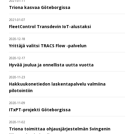
2021-01-11
Triona kasvaa Göteborgissa
2021-01-07
FleetControl Transdevin IoT-alustaksi
2020-12-18
Yrittäjä valitsi TRACS Flow -palvelun
2020-12-17
Hyvää joulua ja onnellista uutta vuotta
2020-11-23
Hakkuukonetiedon laskentapalvelu valmiina
pilotointiin
2020-11-09
ITxPT-projekti Göteborgissa
2020-11-02
Triona toimittaa ohjausjärjestelmän Svingenin