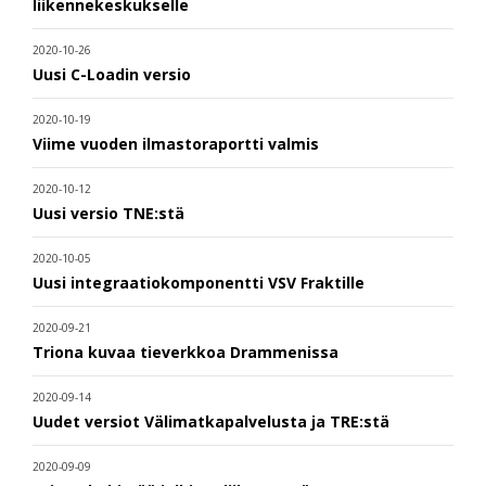
liikennekeskukselle
2020-10-26
Uusi C-Loadin versio
2020-10-19
Viime vuoden ilmastoraportti valmis
2020-10-12
Uusi versio TNE:stä
2020-10-05
Uusi integraatiokomponentti VSV Fraktille
2020-09-21
Triona kuvaa tieverkkoa Drammenissa
2020-09-14
Uudet versiot Välimatkapalvelusta ja TRE:stä
2020-09-09