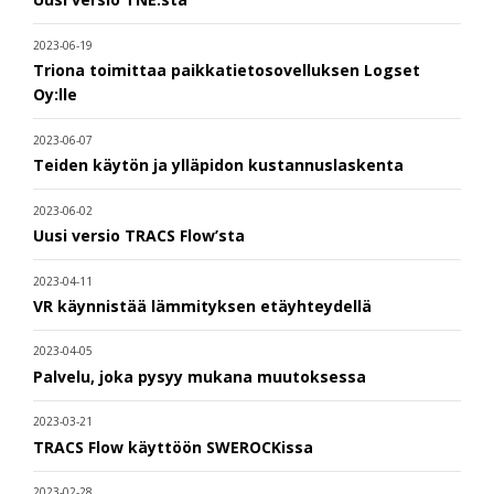
2023-06-19
Triona toimittaa paikkatietosovelluksen Logset
Oy:lle
2023-06-07
Teiden käytön ja ylläpidon kustannuslaskenta
2023-06-02
Uusi versio TRACS Flow’sta
2023-04-11
VR käynnistää lämmityksen etäyhteydellä
2023-04-05
Palvelu, joka pysyy mukana muutoksessa
2023-03-21
TRACS Flow käyttöön SWEROCKissa
2023-02-28