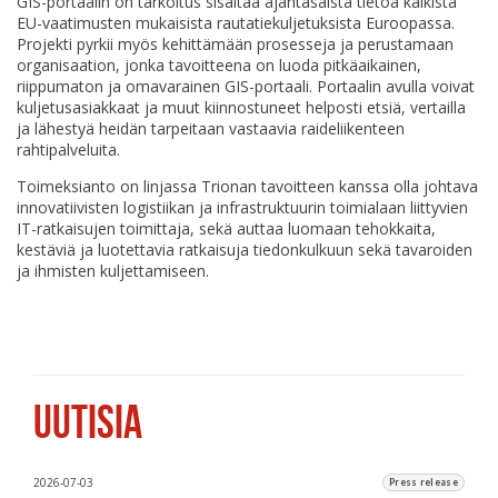
GIS-portaalin on tarkoitus sisältää ajantasaista tietoa kaikista
EU-vaatimusten mukaisista rautatiekuljetuksista Euroopassa.
Projekti pyrkii myös kehittämään prosesseja ja perustamaan
organisaation, jonka tavoitteena on luoda pitkäaikainen,
riippumaton ja omavarainen GIS-portaali. Portaalin avulla voivat
kuljetusasiakkaat ja muut kiinnostuneet helposti etsiä, vertailla
ja lähestyä heidän tarpeitaan vastaavia raideliikenteen
rahtipalveluita.
Toimeksianto on linjassa Trionan tavoitteen kanssa olla johtava
innovatiivisten logistiikan ja infrastruktuurin toimialaan liittyvien
IT-ratkaisujen toimittaja, sekä auttaa luomaan tehokkaita,
kestäviä ja luotettavia ratkaisuja tiedonkulkuun sekä tavaroiden
ja ihmisten kuljettamiseen.
UUTISIA
2026-07-03
Press release