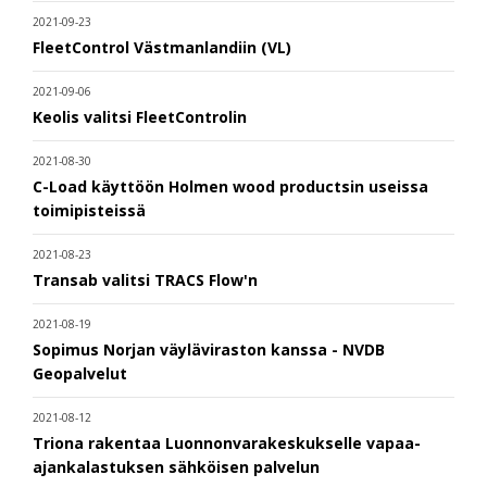
2021-09-23
FleetControl Västmanlandiin (VL)
2021-09-06
Keolis valitsi FleetControlin
2021-08-30
C-Load käyttöön Holmen wood productsin useissa
toimipisteissä
2021-08-23
Transab valitsi TRACS Flow'n
2021-08-19
Sopimus Norjan väyläviraston kanssa - NVDB
Geopalvelut
2021-08-12
Triona rakentaa Luonnonvarakeskukselle vapaa-
ajankalastuksen sähköisen palvelun