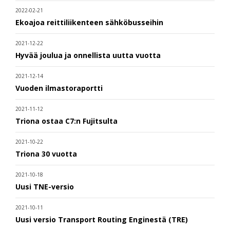
2022-02-21
Ekoajoa reittiliikenteen sähköbusseihin
2021-12-22
Hyvää joulua ja onnellista uutta vuotta
2021-12-14
Vuoden ilmastoraportti
2021-11-12
Triona ostaa C7:n Fujitsulta
2021-10-22
Triona 30 vuotta
2021-10-18
Uusi TNE-versio
2021-10-11
Uusi versio Transport Routing Enginestä (TRE)