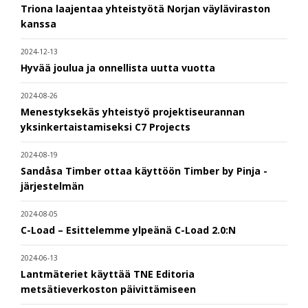
Triona laajentaa yhteistyötä Norjan väyläviraston
kanssa
2024-12-13
Hyvää joulua ja onnellista uutta vuotta
2024-08-26
Menestyksekäs yhteistyö projektiseurannan
yksinkertaistamiseksi C7 Projects
2024-08-19
Sandåsa Timber ottaa käyttöön Timber by Pinja -
järjestelmän
2024-08-05
C-Load – Esittelemme ylpeänä C-Load 2.0:N
2024-06-13
Lantmäteriet käyttää TNE Editoria
metsätieverkoston päivittämiseen