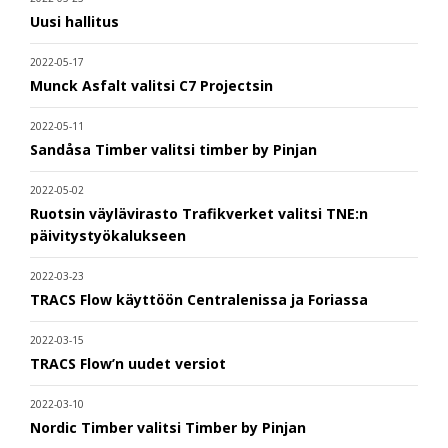
Uusi hallitus
2022-05-17
Munck Asfalt valitsi C7 Projectsin
2022-05-11
Sandåsa Timber valitsi timber by Pinjan
2022-05-02
Ruotsin väylävirasto Trafikverket valitsi TNE:n
päivitystyökalukseen
2022-03-23
TRACS Flow käyttöön Centralenissa ja Foriassa
2022-03-15
TRACS Flow’n uudet versiot
2022-03-10
Nordic Timber valitsi Timber by Pinjan