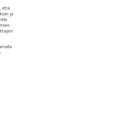
, että
siin ja
rkki
amien
ttajien
amalla
n