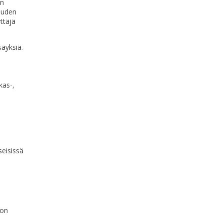
en
 uuden
ttäjä
säyksiä.
kas-,
seisissä
 on