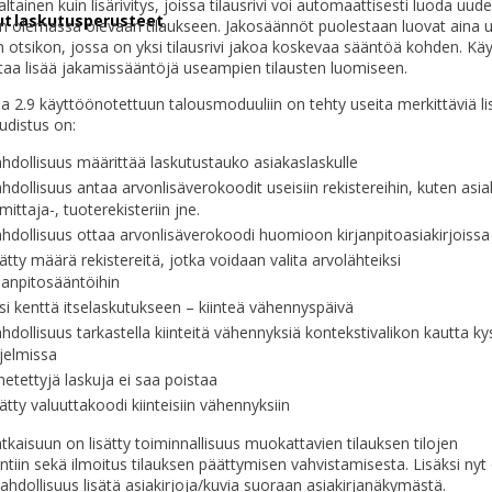
tainen kuin lisärivitys, joissa tilausrivi voi automaattisesti luoda uud
tut laskutusperusteet
vin olemassa olevaan tilaukseen. Jakosäännöt puolestaan ​​luovat aina
n otsikon, jossa on yksi tilausrivi jakoa koskevaa sääntöä kohden. Käy
taa lisää jakamissääntöjä useampien tilausten luomiseen.
a 2.9 käyttöönotettuun talousmoduuliin on tehty useita merkittäviä li
udistus on:
hdollisuus määrittää laskutustauko asiakaslaskulle
dollisuus antaa arvonlisäverokoodit useisiin rekistereihin, kuten asia
mittaja-, tuoterekisteriin jne.
hdollisuus ottaa arvonlisäverokoodi huomioon kirjanpitoasiakirjoissa
ätty määrä rekistereitä, jotka voidaan valita arvolähteiksi
rjanpitosääntöihin
si kenttä itselaskutukseen – kiinteä vähennyspäivä
dollisuus tarkastella kiinteitä vähennyksiä kontekstivalikon kautta ky
jelmissa
etettyjä laskuja ei saa poistaa
ätty valuuttakoodi kiinteisiin vähennyksiin
atkaisuun on lisätty toiminnallisuus muokattavien tilauksen tilojen
intiin sekä ilmoitus tilauksen päättymisen vahvistamisesta. Lisäksi nyt
dollisuus lisätä asiakirjoja/kuvia suoraan asiakirjanäkymästä.