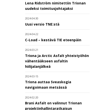
Lena Ridström nimitettiin Trionan
uudeksi toimitusjohtajaksi
2024-04-30
Uusi versio TNE:stä
2024-04-22
C-Load – kestävä TIE eteenpäin
2024-03-21
Triona ja Arctic Asfalt yhteistyöhön
vähentääkseen asfaltin
hiilijalanjälkeä
2024-03-15
Triona auttaa Sveaskogia
navigoimaan metsässä
2024-02-20
Brani Asfalt on valinnut Trionan
projektinhallintaratkaisun