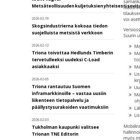
samankal
Metsäteollisuuden kuljetuksien yhteisesti sovi
tilausri
tilaukse
voi aset
2026-02-19
Skogsindustrierna kokoaa tiedon
Versioss
suojelluista metsistä verkkoon
Suurin u
Ma
2026-02-12
Triona toivottaa Hedlunds Timberin
Mah
toi
tervetulleeksi uudeksi C-Load
asiakkaaksi
Ma
Lis
2026-02-05
ki
Triona rantautuu Suomen
Uu
inframarkkinoille – vastaa uusiin
Mah
liikenteen tietopalvelu ja
oh
päällystysurakoiden vaatimuksiin
Läh
Lis
2026-02-03
Mobiilir
Tukholman kaupunki valitsee
hallinno
Trionan TNE Editorin
myös mah