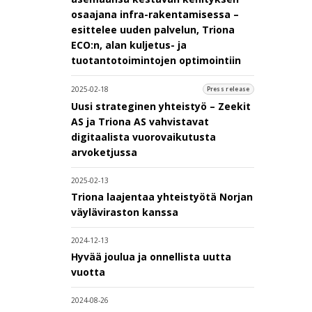
osaajana infra-rakentamisessa –
esittelee uuden palvelun, Triona
ECO:n, alan kuljetus- ja
tuotantotoimintojen optimointiin
2025-02-18
Press release
Uusi strateginen yhteistyö – Zeekit
AS ja Triona AS vahvistavat
digitaalista vuorovaikutusta
arvoketjussa
2025-02-13
Triona laajentaa yhteistyötä Norjan
väyläviraston kanssa
2024-12-13
Hyvää joulua ja onnellista uutta
vuotta
2024-08-26