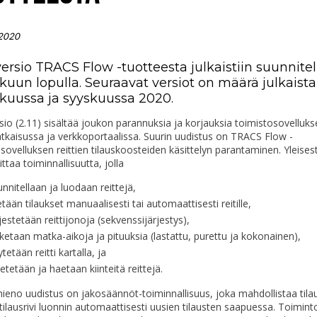
 2020
ersio TRACS Flow -tuotteesta julkaistiin suunnitel
kuun lopulla. Seuraavat versiot on määrä julkaista
kuussa ja syyskuussa 2020.
sio (2.11) sisältää joukon parannuksia ja korjauksia toimistosovelluks
atkaisussa ja verkkoportaalissa. Suurin uudistus on TRACS Flow -
sovelluksen reittien tilauskoosteiden käsittelyn parantaminen. Yleises
ittaa toiminnallisuutta, jolla
nnitellaan ja luodaan reittejä,
tetään tilaukset manuaalisesti tai automaattisesti reitille,
jestetään reittijonoja (sekvenssijärjestys),
ketaan matka-aikoja ja pituuksia (lastattu, purettu ja kokonainen),
tetään reitti kartalla, ja
etetään ja haetaan kiinteitä ​​reittejä.
ieno uudistus on jakosäännöt-toiminnallisuus, joka mahdollistaa tila
tilausrivi luonnin automaattisesti uusien tilausten saapuessa. Toimint