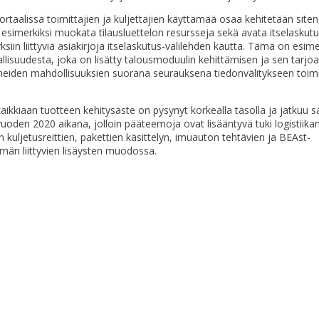
rtaalissa toimittajien ja kuljettajien käyttämää osaa kehitetään siten
esimerkiksi muokata tilausluettelon resursseja sekä avata itselaskutuk
siin liittyviä asiakirjoja itselaskutus-välilehden kautta. Tämä on esime
llisuudesta, joka on lisätty talousmoduulin kehittämisen ja sen tarjo
neiden mahdollisuuksien suorana seurauksena tiedonvälitykseen toimi
aikkiaan tuotteen kehitysaste on pysynyt korkealla tasolla ja jatkuu s
vuoden 2020 aikana, jolloin pääteemoja ovat lisääntyvä tuki logistiika
n kuljetusreittien, pakettien käsittelyn, imuauton tehtävien ja BEAst-
lmän liittyvien lisäysten muodossa.