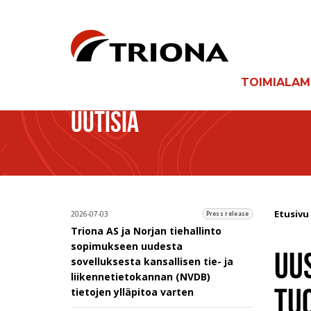
TOIMIALA
UUTISIA
Etusivu
2026-07-03
Press release
Triona AS ja Norjan tiehallinto
sopimukseen uudesta
UUS
sovelluksesta kansallisen tie- ja
liikennetietokannan (NVDB)
TU
tietojen ylläpitoa varten