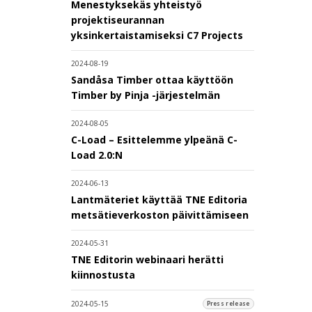
Menestyksekäs yhteistyö
projektiseurannan
yksinkertaistamiseksi C7 Projects
2024-08-19
Sandåsa Timber ottaa käyttöön
Timber by Pinja -järjestelmän
2024-08-05
C-Load – Esittelemme ylpeänä C-
Load 2.0:N
2024-06-13
Lantmäteriet käyttää TNE Editoria
metsätieverkoston päivittämiseen
2024-05-31
TNE Editorin webinaari herätti
kiinnostusta
2024-05-15
Press release