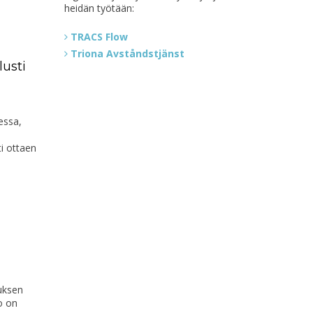
heidän työtään:
TRACS Flow
Triona Avståndstjänst
lusti
essa,
ti ottaen
uksen
o on