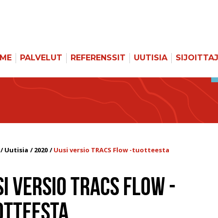
MME
PALVELUT
REFERENSSIT
UUTISIA
SIJOITTA
Uutisia
2020
Uusi versio TRACS Flow -tuotteesta
I VERSIO TRACS FLOW -
OTTEESTA