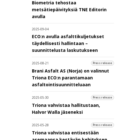
Biometria tehostaa
metsätiepäivityksiä TNE Editorin
avulla
2025-09-04
ECO:n avulla asfalttikuljetukset
täydellisesti hallintaan –
suunnittelusta laskutukseen
2025-08-21
Press release
Brani Asfalt AS (Norja) on valinnut
Triona ECO:n parantamaan
asfaltointisuunnitteluaan
2025-05-30
Press release
Triona vahvistaa hallitustaan,
Halvor Walla jäseneksi
2025-05-28
Press release
Triona vahvistaa entisestään
asemaansa kestävän kehityksen