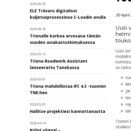
2026-06-30
ELE Trävaru digitalisoi
20 April
kuljetusprosessinsa C-Loadin avulla
Uusi v
2026-06-18
helmi
Trionalle korkea arvosana tämän
touko
vuoden asiakastutkimuksessa
Uusi ver
2026-05-13
mobiilir
Triona Roadwork Assistant
toimisto
se tarko
lanseerattu Tanskassa
suu
2026-05-07
lii
Triona mahdollistaa IFC 4.3 -tuonnin
jär
TNE:hen
las
näy
2026-05-05
läh
Hallitse projektiesi kannattavuutta
Toinen h
2026-04-14
otsikko/
Krönt vägval –