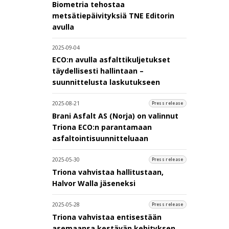
Biometria tehostaa
metsätiepäivityksiä TNE Editorin
avulla
2025-09-04
ECO:n avulla asfalttikuljetukset
täydellisesti hallintaan –
suunnittelusta laskutukseen
2025-08-21
Press release
Brani Asfalt AS (Norja) on valinnut
Triona ECO:n parantamaan
asfaltointisuunnitteluaan
2025-05-30
Press release
Triona vahvistaa hallitustaan,
Halvor Walla jäseneksi
2025-05-28
Press release
Triona vahvistaa entisestään
asemaansa kestävän kehityksen