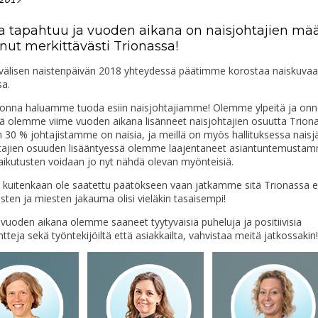
ta tapahtuu ja vuoden aikana on naisjohtajien mä
nut merkittävästi Trionassa!
välisen naistenpäivän 2018 yhteydessä päätimme korostaa naiskuvaa
sa.
onna haluamme tuoda esiin naisjohtajiamme! Olemme ylpeitä ja onnel
ttä olemme viime vuoden aikana lisänneet naisjohtajien osuutta Trion
30 % johtajistamme on naisia, ja meillä on myös hallituksessa naisj
tajien osuuden lisääntyessä olemme laajentaneet asiantuntemusta
aikutusten voidaan jo nyt nähdä olevan myönteisiä.
i kuitenkaan ole saatettu päätökseen vaan jatkamme sitä Trionassa e
isten ja miesten jakauma olisi vieläkin tasaisempi!
 vuoden aikana olemme saaneet tyytyväisiä puheluja ja positiivisia
eja sekä työntekijöiltä että asiakkailta, vahvistaa meitä jatkossakin! 