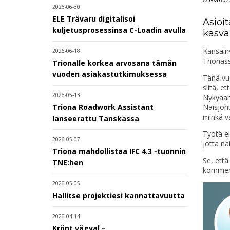
2026-06-30
ELE Trävaru digitalisoi
Asioi
kuljetusprosessinsa C-Loadin avulla
kasva
Kansain
2026-06-18
Trionas
Trionalle korkea arvosana tämän
vuoden asiakastutkimuksessa
Tänä vu
siitä, e
2026-05-13
Nykyään 
Naisjoh
Triona Roadwork Assistant
minkä v
lanseerattu Tanskassa
Työtä e
2026-05-07
jotta na
Triona mahdollistaa IFC 4.3 -tuonnin
Se, että
TNE:hen
kommentt
2026-05-05
Hallitse projektiesi kannattavuutta
2026-04-14
Krönt vägval –