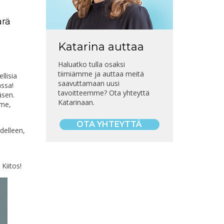
ärä
Katarina auttaa
Haluatko tulla osaksi
tiimiämme ja auttaa meitä
lisia
saavuttamaan uusi
assa!
tavoitteemme? Ota yhteyttä
äsen.
Katarinaan.
mme,
OTA YHTEYTTÄ
delleen,
Kiitos!