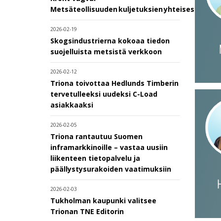
Metsäteollisuuden kuljetuksien yhteisesti sovi
2026-02-19
Skogsindustrierna kokoaa tiedon
suojelluista metsistä verkkoon
2026-02-12
Triona toivottaa Hedlunds Timberin
tervetulleeksi uudeksi C-Load
asiakkaaksi
2026-02-05
Triona rantautuu Suomen
inframarkkinoille – vastaa uusiin
liikenteen tietopalvelu ja
päällystysurakoiden vaatimuksiin
2026-02-03
Tukholman kaupunki valitsee
Trionan TNE Editorin