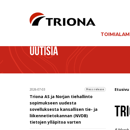
TOIMIALA
UUTISIA
Etusivu
2026-07-03
Press release
Triona AS ja Norjan tiehallinto
sopimukseen uudesta
TR
sovelluksesta kansallisen tie- ja
liikennetietokannan (NVDB)
tietojen ylläpitoa varten
8 March