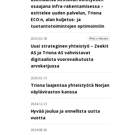
osaajana infra-rakentamisessa –
esittelee uuden palvelun, Triona
ECO:n, alan kuljetus- ja
tuotantotoimintojen optimointiin
2025-02-18
Press release
Uusi strateginen yhteistyö – Zeekit
AS ja Triona AS vahvistavat
digitaalista vuorovaikutusta
arvoketjussa
2025-02-13
Triona laajentaa yhteistyötä Norjan
väyläviraston kanssa
2024-12-13
Hyvää joulua ja onnellista uutta
vuotta
2024-08-26