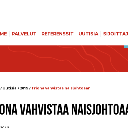
MME
PALVELUT
REFERENSSIT
UUTISIA
SIJOITTA
Uutisia
2019
Triona vahvistaa naisjohtoaan
IONA VAHVISTAA NAISJOHTOA
 2019