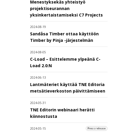
Menestyksekäs yhteistyö
projektiseurannan
yksinkertaistamiseksi C7 Projects
2024-08-19
Sandåsa Timber ottaa käyttöön
Timber by Pinja -järjestelmän
2024-08-05
C-Load – Esittelemme ylpeänä C-
Load 2.0:N
2024-06-13
Lantmäteriet käyttää TNE Editoria
metsätieverkoston päivittämiseen
2024-05-31
TNE Editorin webinaari herätti
kiinnostusta
2024-05-15
Press release