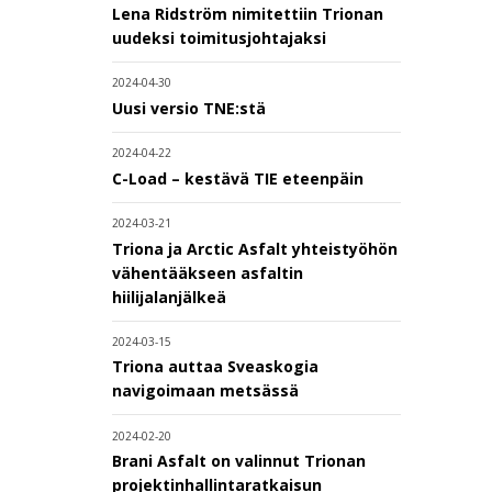
Lena Ridström nimitettiin Trionan
uudeksi toimitusjohtajaksi
2024-04-30
Uusi versio TNE:stä
2024-04-22
C-Load – kestävä TIE eteenpäin
2024-03-21
Triona ja Arctic Asfalt yhteistyöhön
vähentääkseen asfaltin
hiilijalanjälkeä
2024-03-15
Triona auttaa Sveaskogia
navigoimaan metsässä
2024-02-20
Brani Asfalt on valinnut Trionan
projektinhallintaratkaisun