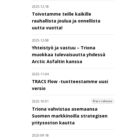
2025-12-18
Toivotamme teille kaikille
rauhallista joulua ja onnellista
uutta vuotta!
2025-12-08
Yhteistyö ja vastuu – Triona
muokkaa tulevaisuutta yhdessä
Arctic Asfaltin kanssa
2025-11-04
TRACS Flow -tuotteestamme uusi
versio
2025-10-01
Press release
Triona vahvistaa asemaansa
Suomen markkinoilla strategisen
yritysoston kautta
2025-09-18