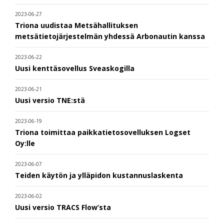
2023-06-27
Triona uudistaa Metsähallituksen
metsätietojärjestelmän yhdessä Arbonautin kanssa
2023-06-22
Uusi kenttäsovellus Sveaskogilla
2023-06-21
Uusi versio TNE:stä
2023-06-19
Triona toimittaa paikkatietosovelluksen Logset
Oy:lle
2023-06-07
Teiden käytön ja ylläpidon kustannuslaskenta
2023-06-02
Uusi versio TRACS Flow’sta