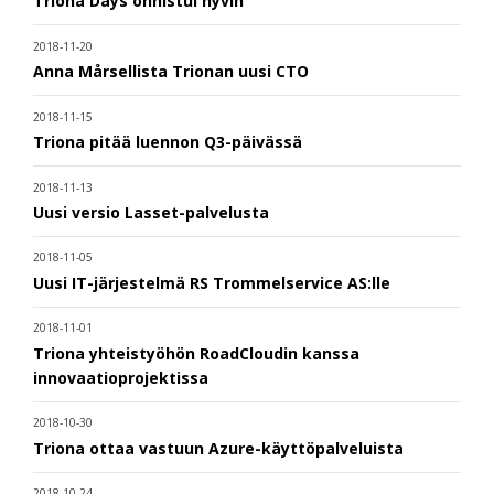
Triona Days onnistui hyvin
2018-11-20
Anna Mårsellista Trionan uusi CTO
2018-11-15
Triona pitää luennon Q3-päivässä
2018-11-13
Uusi versio Lasset-palvelusta
2018-11-05
Uusi IT-järjestelmä RS Trommelservice AS:lle
2018-11-01
Triona yhteistyöhön RoadCloudin kanssa
innovaatioprojektissa
2018-10-30
Triona ottaa vastuun Azure-käyttöpalveluista
2018-10-24