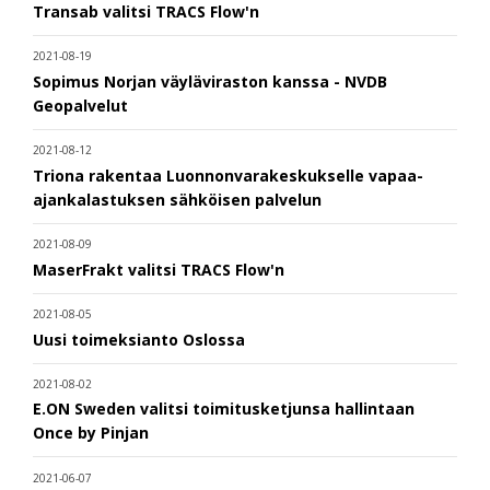
Transab valitsi TRACS Flow'n
2021-08-19
Sopimus Norjan väyläviraston kanssa - NVDB
Geopalvelut
2021-08-12
Triona rakentaa Luonnonvarakeskukselle vapaa-
ajankalastuksen sähköisen palvelun
2021-08-09
MaserFrakt valitsi TRACS Flow'n
2021-08-05
Uusi toimeksianto Oslossa
2021-08-02
E.ON Sweden valitsi toimitusketjunsa hallintaan
Once by Pinjan
2021-06-07