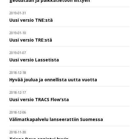
geodataan ja paikkatietoon liittyen
2019-01-31
Uusi versio TNE:stä
2019-01-10
Uusi versio TRE:stä
2019-01-07
Uusi versio Lassetista
2018-12-18
Hyvää joulua ja onnellista uutta vuotta
2018-12-17
Uusi versio TRACS Flow’sta
2018-12-06
Välimatkapalvelu lanseerattiin Suomessa
2018-11-30