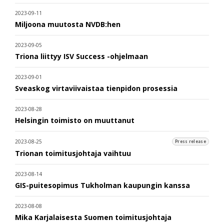
2023-09-11
Miljoona muutosta NVDB:hen
2023-09-05
Triona liittyy ISV Success -ohjelmaan
2023-09-01
Sveaskog virtaviivaistaa tienpidon prosessia
2023-08-28
Helsingin toimisto on muuttanut
2023-08-25
Press release
Trionan toimitusjohtaja vaihtuu
2023-08-14
GIS-puitesopimus Tukholman kaupungin kanssa
2023-08-08
Mika Karjalaisesta Suomen toimitusjohtaja