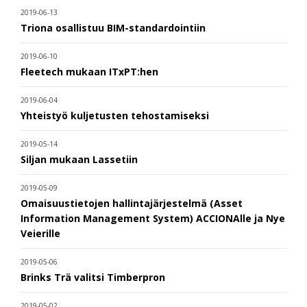
2019-06-13
Triona osallistuu BIM-standardointiin
2019-06-10
Fleetech mukaan ITxPT:hen
2019-06-04
Yhteistyö kuljetusten tehostamiseksi
2019-05-14
Siljan mukaan Lassetiin
2019-05-09
Omaisuustietojen hallintajärjestelmä (Asset
Information Management System) ACCIONAlle ja Nye
Veierille
2019-05-06
Brinks Trä valitsi Timberpron
2019-05-02