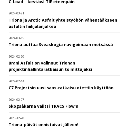
C-Load – kestävä TIE eteenpäin
2024-03-21
Triona ja Arctic Asfalt yhteistyöhön vähentääkseen
asfaltin hiilijalanjälkeä
2024-03-15
Triona auttaa Sveaskogia navigoimaan metsässä
2024-02-20
Brani Asfalt on valinnut Trionan
projektinhallintaratkaisun toimittajaksi
2024-02-14
C7 Projectsin uusi saas-ratkaisu otettiin käyttöön
2024-02-07
Skogsåkarna valitsi TRACS Flow'n
2023-12-20
Triona-päivät onnistuivat jälleen!