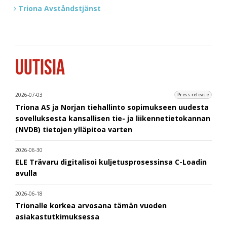
Triona Avståndstjänst
UUTISIA
2026-07-03
Press release
Triona AS ja Norjan tiehallinto sopimukseen uudesta
sovelluksesta kansallisen tie- ja liikennetietokannan
(NVDB) tietojen ylläpitoa varten
2026-06-30
ELE Trävaru digitalisoi kuljetusprosessinsa C-Loadin
avulla
2026-06-18
Trionalle korkea arvosana tämän vuoden
asiakastutkimuksessa