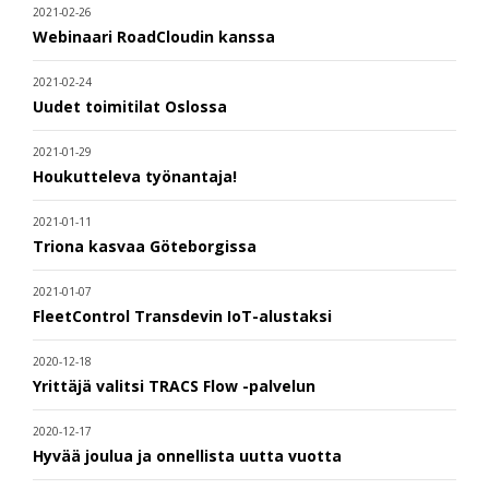
2021-02-26
Webinaari RoadCloudin kanssa
2021-02-24
Uudet toimitilat Oslossa
2021-01-29
Houkutteleva työnantaja!
2021-01-11
Triona kasvaa Göteborgissa
2021-01-07
FleetControl Transdevin IoT-alustaksi
2020-12-18
Yrittäjä valitsi TRACS Flow -palvelun
2020-12-17
Hyvää joulua ja onnellista uutta vuotta