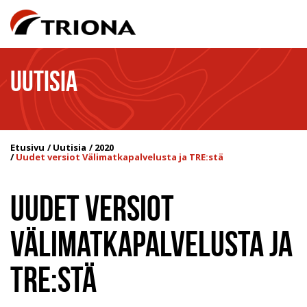
UUTISIA
Etusivu
Uutisia
2020
Uudet versiot Välimatkapalvelusta ja TRE:stä
UUDET VERSIOT
VÄLIMATKAPALVELUSTA JA
TRE:STÄ