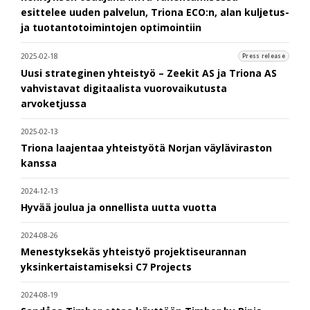
esittelee uuden palvelun, Triona ECO:n, alan kuljetus-
ja tuotantotoimintojen optimointiin
2025-02-18
Press release
Uusi strateginen yhteistyö – Zeekit AS ja Triona AS
vahvistavat digitaalista vuorovaikutusta
arvoketjussa
2025-02-13
Triona laajentaa yhteistyötä Norjan väyläviraston
kanssa
2024-12-13
Hyvää joulua ja onnellista uutta vuotta
2024-08-26
Menestyksekäs yhteistyö projektiseurannan
yksinkertaistamiseksi C7 Projects
2024-08-19