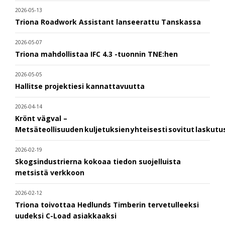
2026-05-13
Triona Roadwork Assistant lanseerattu Tanskassa
2026-05-07
Triona mahdollistaa IFC 4.3 -tuonnin TNE:hen
2026-05-05
Hallitse projektiesi kannattavuutta
2026-04-14
Krönt vägval –
Metsäteollisuuden kuljetuksien yhteisesti sovitut laskut
2026-02-19
Skogsindustrierna kokoaa tiedon suojelluista
metsistä verkkoon
2026-02-12
Triona toivottaa Hedlunds Timberin tervetulleeksi
uudeksi C-Load asiakkaaksi