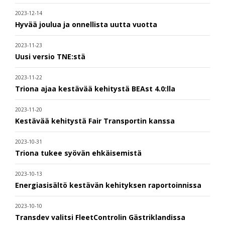
2023-12-14
Hyvää joulua ja onnellista uutta vuotta
2023-11-23
Uusi versio TNE:stä
2023-11-22
Triona ajaa kestävää kehitystä BEAst 4.0:lla
2023-11-20
Kestävää kehitystä Fair Transportin kanssa
2023-10-31
Triona tukee syövän ehkäisemistä
2023-10-13
Energiasisältö kestävän kehityksen raportoinnissa
2023-10-10
Transdev valitsi FleetControlin Gästriklandissa