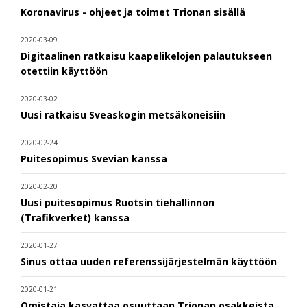
Koronavirus - ohjeet ja toimet Trionan sisällä
2020-03-09
Digitaalinen ratkaisu kaapelikelojen palautukseen
otettiin käyttöön
2020-03-02
Uusi ratkaisu Sveaskogin metsäkoneisiin
2020-02-24
Puitesopimus Svevian kanssa
2020-02-20
Uusi puitesopimus Ruotsin tiehallinnon
(Trafikverket) kanssa
2020-01-27
Sinus ottaa uuden referenssijärjestelmän käyttöön
2020-01-21
Omistaja kasvattaa osuuttaan Trionan osakkeista