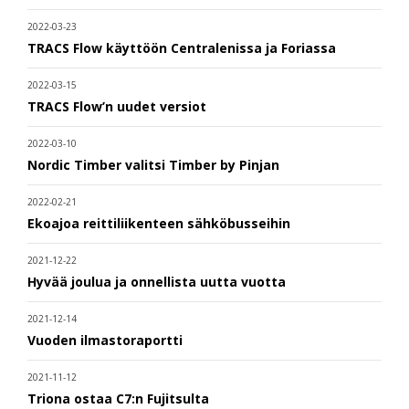
2022-03-23
TRACS Flow käyttöön Centralenissa ja Foriassa
2022-03-15
TRACS Flow’n uudet versiot
2022-03-10
Nordic Timber valitsi Timber by Pinjan
2022-02-21
Ekoajoa reittiliikenteen sähköbusseihin
2021-12-22
Hyvää joulua ja onnellista uutta vuotta
2021-12-14
Vuoden ilmastoraportti
2021-11-12
Triona ostaa C7:n Fujitsulta