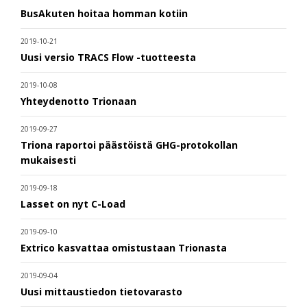
BusAkuten hoitaa homman kotiin
2019-10-21
Uusi versio TRACS Flow -tuotteesta
2019-10-08
Yhteydenotto Trionaan
2019-09-27
Triona raportoi päästöistä GHG-protokollan
mukaisesti
2019-09-18
Lasset on nyt C-Load
2019-09-10
Extrico kasvattaa omistustaan Trionasta
2019-09-04
Uusi mittaustiedon tietovarasto