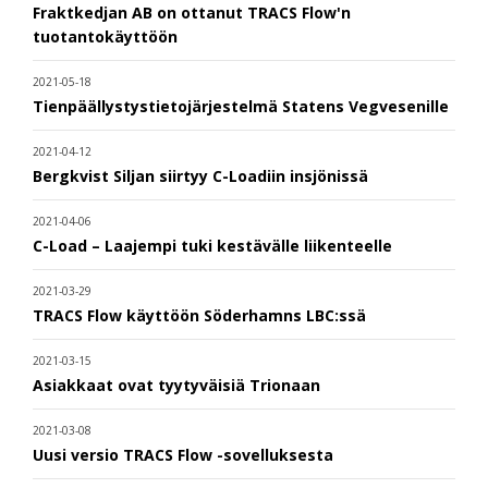
Fraktkedjan AB on ottanut TRACS Flow'n
tuotantokäyttöön
2021-05-18
Tienpäällystystietojärjestelmä Statens Vegvesenille
2021-04-12
Bergkvist Siljan siirtyy C-Loadiin insjönissä
2021-04-06
C-Load – Laajempi tuki kestävälle liikenteelle
2021-03-29
TRACS Flow käyttöön Söderhamns LBC:ssä
2021-03-15
Asiakkaat ovat tyytyväisiä Trionaan
2021-03-08
Uusi versio TRACS Flow -sovelluksesta