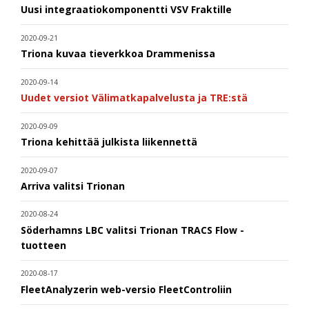
Uusi integraatiokomponentti VSV Fraktille
2020-09-21
Triona kuvaa tieverkkoa Drammenissa
2020-09-14
Uudet versiot Välimatkapalvelusta ja TRE:stä
2020-09-09
Triona kehittää julkista liikennettä
2020-09-07
Arriva valitsi Trionan
2020-08-24
Söderhamns LBC valitsi Trionan TRACS Flow -
tuotteen
2020-08-17
FleetAnalyzerin web-versio FleetControliin