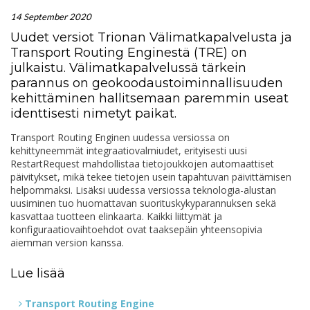
14 September 2020
Uudet versiot Trionan Välimatkapalvelusta ja
Transport Routing Enginestä (TRE) on
julkaistu. Välimatkapalvelussä tärkein
parannus on geokoodaustoiminnallisuuden
kehittäminen hallitsemaan paremmin useat
identtisesti nimetyt paikat.
Transport Routing Enginen uudessa versiossa on
kehittyneemmät integraatiovalmiudet, erityisesti uusi
RestartRequest mahdollistaa tietojoukkojen automaattiset
päivitykset, mikä tekee tietojen usein tapahtuvan päivittämisen
helpommaksi. Lisäksi uudessa versiossa teknologia-alustan
uusiminen tuo huomattavan suorituskykyparannuksen sekä
kasvattaa tuotteen elinkaarta. Kaikki liittymät ja
konfiguraatiovaihtoehdot ovat taaksepäin yhteensopivia
aiemman version kanssa.
Lue lisää
Transport Routing Engine