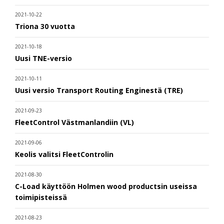
2021-10-22
Triona 30 vuotta
2021-10-18
Uusi TNE-versio
2021-10-11
Uusi versio Transport Routing Enginestä (TRE)
2021-09-23
FleetControl Västmanlandiin (VL)
2021-09-06
Keolis valitsi FleetControlin
2021-08-30
C-Load käyttöön Holmen wood productsin useissa
toimipisteissä
2021-08-23