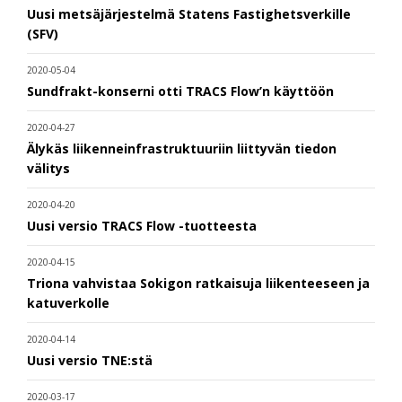
Uusi metsäjärjestelmä Statens Fastighetsverkille
(SFV)
2020-05-04
Sundfrakt-konserni otti TRACS Flow’n käyttöön
2020-04-27
Älykäs liikenneinfrastruktuuriin liittyvän tiedon
välitys
2020-04-20
Uusi versio TRACS Flow -tuotteesta
2020-04-15
Triona vahvistaa Sokigon ratkaisuja liikenteeseen ja
katuverkolle
2020-04-14
Uusi versio TNE:stä
2020-03-17