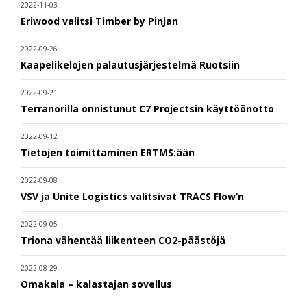
2022-11-03
Eriwood valitsi Timber by Pinjan
2022-09-26
Kaapelikelojen palautusjärjestelmä Ruotsiin
2022-09-21
Terranorilla onnistunut C7 Projectsin käyttöönotto
2022-09-12
Tietojen toimittaminen ERTMS:ään
2022-09-08
VSV ja Unite Logistics valitsivat TRACS Flow’n
2022-09-05
Triona vähentää liikenteen CO2-päästöjä
2022-08-29
Omakala – kalastajan sovellus