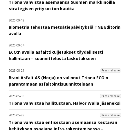
Triona vahvistaa asemaansa Suomen markkinoilla
strategisen yritysoston kautta
2025-09-18
Biometria tehostaa metsätiepäivityksiä TNE Editorin
avulla
2025-09-04
ECO:n avulla asfalttikuljetukset täydellisesti
hallintaan – suunnittelusta laskutukseen
2025-08-21
Press release
Brani Asfalt AS (Norja) on valinnut Triona ECO:n
parantamaan asfaltointisuunnitteluaan
2025-05-30
Press release
Triona vahvistaa hallitustaan, Halvor Walla jäseneksi
2025-05-28
Press release
Triona vahvistaa entisestään asemaansa kestävän
kehityksen osaajana infra-rakentamisessa –