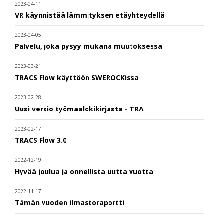
2023-04-11
VR käynnistää lämmityksen etäyhteydellä
2023-04-05
Palvelu, joka pysyy mukana muutoksessa
2023-03-21
TRACS Flow käyttöön SWEROCKissa
2023-02-28
Uusi versio työmaalokikirjasta - TRA
2023-02-17
TRACS Flow 3.0
2022-12-19
Hyvää joulua ja onnellista uutta vuotta
2022-11-17
Tämän vuoden ilmastoraportti