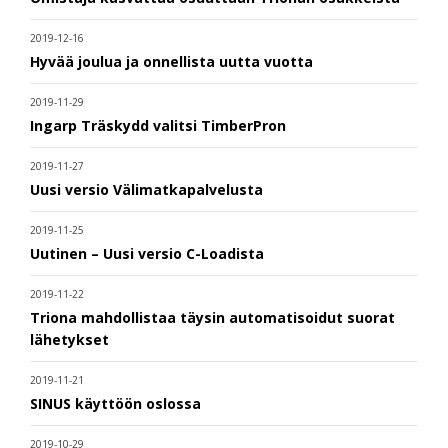
2019-12-16
Hyvää joulua ja onnellista uutta vuotta
2019-11-29
Ingarp Träskydd valitsi TimberPron
2019-11-27
Uusi versio Välimatkapalvelusta
2019-11-25
Uutinen – Uusi versio C-Loadista
2019-11-22
Triona mahdollistaa täysin automatisoidut suorat
lähetykset
2019-11-21
SINUS käyttöön oslossa
2019-10-29