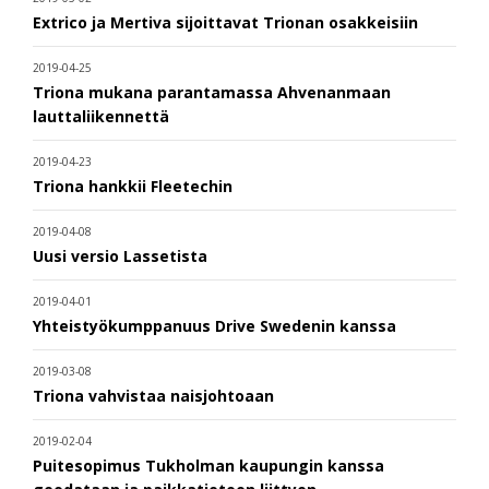
Extrico ja Mertiva sijoittavat Trionan osakkeisiin
2019-04-25
Triona mukana parantamassa Ahvenanmaan
lauttaliikennettä
2019-04-23
Triona hankkii Fleetechin
2019-04-08
Uusi versio Lassetista
2019-04-01
Yhteistyökumppanuus Drive Swedenin kanssa
2019-03-08
Triona vahvistaa naisjohtoaan
2019-02-04
Puitesopimus Tukholman kaupungin kanssa