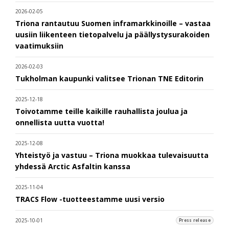
2026-02-05
Triona rantautuu Suomen inframarkkinoille – vastaa
uusiin liikenteen tietopalvelu ja päällystysurakoiden
vaatimuksiin
2026-02-03
Tukholman kaupunki valitsee Trionan TNE Editorin
2025-12-18
Toivotamme teille kaikille rauhallista joulua ja
onnellista uutta vuotta!
2025-12-08
Yhteistyö ja vastuu – Triona muokkaa tulevaisuutta
yhdessä Arctic Asfaltin kanssa
2025-11-04
TRACS Flow -tuotteestamme uusi versio
2025-10-01
Press release