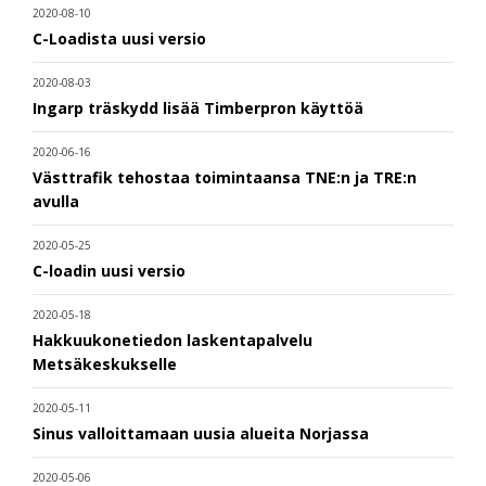
2020-08-10
C-Loadista uusi versio
2020-08-03
Ingarp träskydd lisää Timberpron käyttöä
2020-06-16
Västtrafik tehostaa toimintaansa TNE:n ja TRE:n
avulla
2020-05-25
C-loadin uusi versio
2020-05-18
Hakkuukonetiedon laskentapalvelu
Metsäkeskukselle
2020-05-11
Sinus valloittamaan uusia alueita Norjassa
2020-05-06