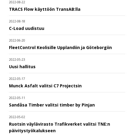
2022-08-22
TRACS Flow käyttöön TransAB:lla
2022-08-18
C-Load uudistuu
2022-06-20
FleetControl Keolisille Upplandiin ja Göteborgiin
2022-05-23
Uusi hallitus
2022-05-17
Munck Asfalt valitsi C7 Projectsin
2022-05-11
Sandåsa Timber valitsi timber by Pinjan
2022-05-02
Ruotsin väylävirasto Trafikverket valitsi TNE:n
päivitystyökalukseen