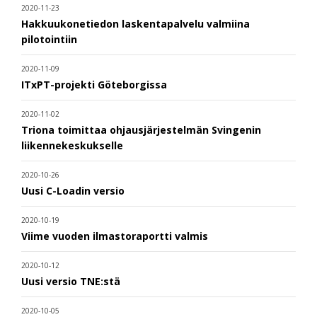
2020-11-23
Hakkuukonetiedon laskentapalvelu valmiina
pilotointiin
2020-11-09
ITxPT-projekti Göteborgissa
2020-11-02
Triona toimittaa ohjausjärjestelmän Svingenin
liikennekeskukselle
2020-10-26
Uusi C-Loadin versio
2020-10-19
Viime vuoden ilmastoraportti valmis
2020-10-12
Uusi versio TNE:stä
2020-10-05