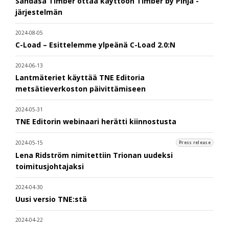
Sandåsa Timber ottaa käyttöön Timber by Pinja -
järjestelmän
2024-08-05
C-Load – Esittelemme ylpeänä C-Load 2.0:N
2024-06-13
Lantmäteriet käyttää TNE Editoria
metsätieverkoston päivittämiseen
2024-05-31
TNE Editorin webinaari herätti kiinnostusta
2024-05-15
Press release
Lena Ridström nimitettiin Trionan uudeksi
toimitusjohtajaksi
2024-04-30
Uusi versio TNE:stä
2024-04-22