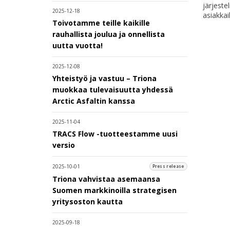
järjeste
2025-12-18
asiakkai
Toivotamme teille kaikille
rauhallista joulua ja onnellista
uutta vuotta!
2025-12-08
Yhteistyö ja vastuu – Triona
muokkaa tulevaisuutta yhdessä
Arctic Asfaltin kanssa
2025-11-04
TRACS Flow -tuotteestamme uusi
versio
2025-10-01
Press release
Triona vahvistaa asemaansa
Suomen markkinoilla strategisen
yritysoston kautta
2025-09-18