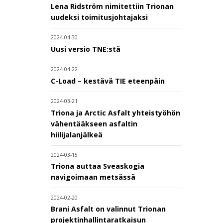
Lena Ridström nimitettiin Trionan
uudeksi toimitusjohtajaksi
2024-04-30
Uusi versio TNE:stä
2024-04-22
C-Load – kestävä TIE eteenpäin
2024-03-21
Triona ja Arctic Asfalt yhteistyöhön
vähentääkseen asfaltin
hiilijalanjälkeä
2024-03-15
Triona auttaa Sveaskogia
navigoimaan metsässä
2024-02-20
Brani Asfalt on valinnut Trionan
projektinhallintaratkaisun