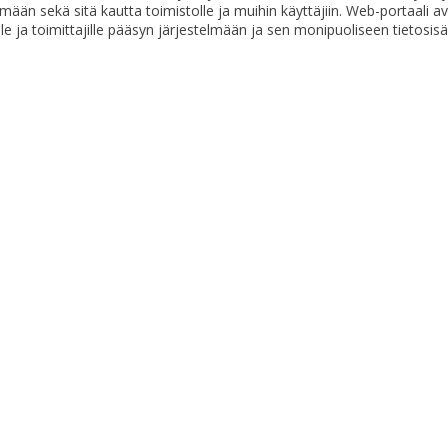
lmään sekä sitä kautta toimistolle ja muihin käyttäjiin. Web-portaali a
lle ja toimittajille pääsyn järjestelmään ja sen monipuoliseen tietosisä