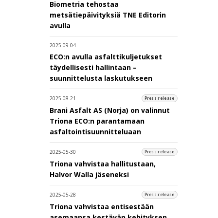
Biometria tehostaa
metsätiepäivityksiä TNE Editorin
avulla
2025-09-04
ECO:n avulla asfalttikuljetukset
täydellisesti hallintaan –
suunnittelusta laskutukseen
2025-08-21
Press release
Brani Asfalt AS (Norja) on valinnut
Triona ECO:n parantamaan
asfaltointisuunnitteluaan
2025-05-30
Press release
Triona vahvistaa hallitustaan,
Halvor Walla jäseneksi
2025-05-28
Press release
Triona vahvistaa entisestään
asemaansa kestävän kehityksen