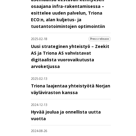
osaajana infra-rakentamisessa –
esittelee uuden palvelun, Triona
ECO:n, alan kuljetus- ja
tuotantotoimintojen optimointiin
2025-02-18
Press release
Uusi strateginen yhteistyö – Zeekit
AS ja Triona AS vahvistavat
digitaalista vuorovaikutusta
arvoketjussa
2025-02-13
Triona laajentaa yhteistyötä Norjan
väyläviraston kanssa
2024-12-13
Hyvää joulua ja onnellista uutta
vuotta
2024-08-26