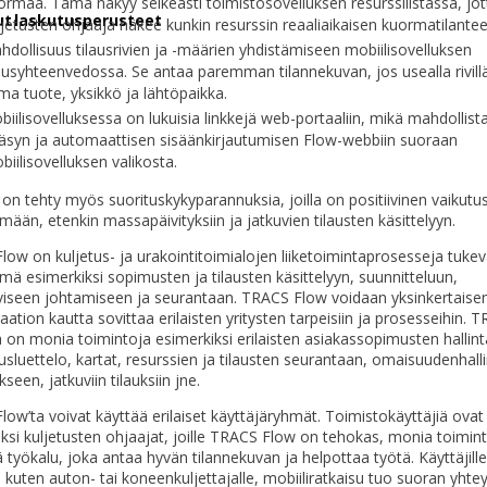
ormaa. Tämä näkyy selkeästi toimistosovelluksen resurssilistassa, jot
tut laskutusperusteet
ljetusten ohjaaja näkee kunkin resurssin reaaliaikaisen kuormatilantee
dollisuus tilausrivien ja -määrien yhdistämiseen mobiilisovelluksen
lausyhteenvedossa. Se antaa paremman tilannekuvan, jos usealla rivill
ma tuote, yksikkö ja lähtöpaikka.
iilisovelluksessa on lukuisia linkkejä web-portaaliin, mikä mahdollist
äsyn ja automaattisen sisäänkirjautumisen Flow-webbiin suoraan
biilisovelluksen valikosta.
on tehty myös suorituskykyparannuksia, joilla on positiivinen vaikutu
lmään, etenkin massapäivityksiin ja jatkuvien tilausten käsittelyyn.
ow on kuljetus- ja urakointitoimialojen liiketoimintaprosesseja tukev
lmä esimerkiksi sopimusten ja tilausten käsittelyyn, suunnitteluun,
iviseen johtamiseen ja seurantaan. TRACS Flow voidaan yksinkertaise
aation kautta sovittaa erilaisten yritysten tarpeisiin ja prosesseihin. 
 on monia toimintoja esimerkiksi erilaisten asiakassopimusten hallint
sluettelo, kartat, resurssien ja tilausten seurantaan, omaisuudenhall
seen, jatkuviin tilauksiin jne.
ow’ta voivat käyttää erilaiset käyttäjäryhmät. Toimistokäyttäjiä ovat
ksi kuljetusten ohjaajat, joille TRACS Flow on tehokas, monia toimin
ä työkalu, joka antaa hyvän tilannekuvan ja helpottaa työtä. Käyttäjille
, kuten auton- tai koneenkuljettajalle, mobiiliratkaisu tuo suoran yhte