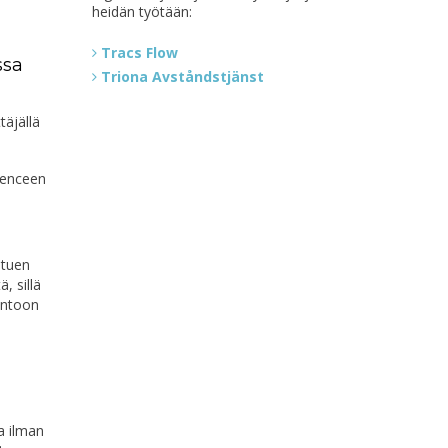
heidän työtään:
Tracs Flow
ssa
Triona Avståndstjänst
täjällä
fenceen
stuen
, sillä
antoon
a ilman