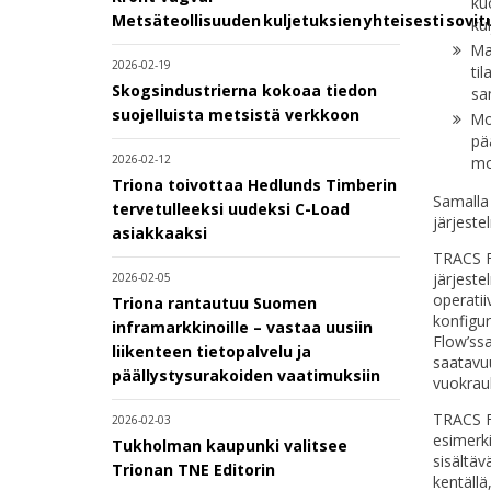
ku
Metsäteollisuuden kuljetuksien yhteisesti sovi
ku
Mah
2026-02-19
ti
Skogsindustrierna kokoaa tiedon
sa
suojelluista metsistä verkkoon
Mob
pä
2026-02-12
mo
Triona toivottaa Hedlunds Timberin
Samalla 
tervetulleeksi uudeksi C-Load
järjeste
asiakkaaksi
TRACS Fl
järjeste
2026-02-05
operati
Triona rantautuu Suomen
konfigur
inframarkkinoille – vastaa uusiin
Flow’ssa
liikenteen tietopalvelu ja
saatavuu
päällystysurakoiden vaatimuksiin
vuokrauk
TRACS Fl
2026-02-03
esimerki
Tukholman kaupunki valitsee
sisältäv
Trionan TNE Editorin
kentällä