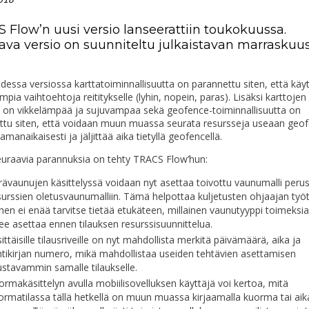
 Flow’n uusi versio lanseerattiin toukokuussa.
ava versio on suunniteltu julkaistavan marraskuu
dessa versiossa karttatoiminnallisuutta on parannettu siten, että käyt
pia vaihtoehtoja reititykselle (lyhin, nopein, paras). Lisäksi karttojen
ly on vikkelämpää ja sujuvampaa sekä geofence-toiminnallisuutta on
ttu siten, että voidaan muun muassa seurata resursseja useaan geo
samanaikaisesti ja jäljittää aika tietyllä geofencellä.
uraavia parannuksia on tehty TRACS Flow’hun:
rävaunujen käsittelyssä voidaan nyt asettaa toivottu vaunumalli peru
surssien oletusvaunumalliin. Tämä helpottaa kuljetusten ohjaajan työtä
nen ei enää tarvitse tietää etukäteen, millainen vaunutyyppi toimeksi
lee asettaa ennen tilauksen resurssisuunnittelua.
ittäisille tilausriveille on nyt mahdollista merkitä päivämäärä, aika ja
htikirjan numero, mikä mahdollistaa useiden tehtävien asettamisen
ustavammin samalle tilaukselle.
rmakäsittelyn avulla mobiilisovelluksen käyttäjä voi kertoa, mitä
ormatilassa tällä hetkellä on muun muassa kirjaamalla kuorma tai aik