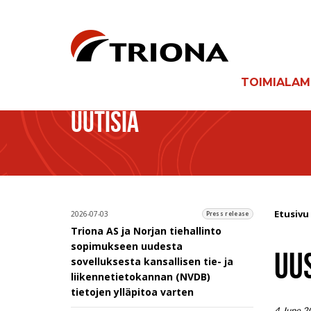
TOIMIALA
UUTISIA
Etusivu
2026-07-03
Press release
Triona AS ja Norjan tiehallinto
sopimukseen uudesta
UUS
sovelluksesta kansallisen tie- ja
liikennetietokannan (NVDB)
tietojen ylläpitoa varten
4 June 2