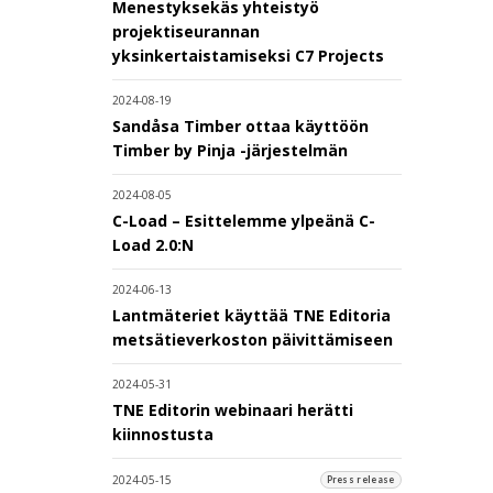
Menestyksekäs yhteistyö
projektiseurannan
yksinkertaistamiseksi C7 Projects
2024-08-19
Sandåsa Timber ottaa käyttöön
Timber by Pinja -järjestelmän
2024-08-05
C-Load – Esittelemme ylpeänä C-
Load 2.0:N
2024-06-13
Lantmäteriet käyttää TNE Editoria
metsätieverkoston päivittämiseen
2024-05-31
TNE Editorin webinaari herätti
kiinnostusta
2024-05-15
Press release