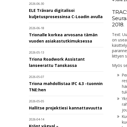
2026-06-30
ELE Trävaru digitalisoi
TRACS
kuljetusprosessinsa C-Loadin avulla
Seura
2018.
2026-06-18
Text: Uu
Trionalle korkea arvosana tämän
on useam
vuoden asiakastutkimuksessa
käsitte
paranne
2026-05-13
liittyen 
Triona Roadwork Assistant
Myös se
lanseerattu Tanskassa
Pe
2026-05-07
re
Triona mahdollistaa IFC 4.3 -tuonnin
hä
TNE:hen
tu
Yks
2026-05-05
ra
Hallitse projektiesi kannattavuutta
jo
Kuo
2026-04-14
ku
Krönt vägval –