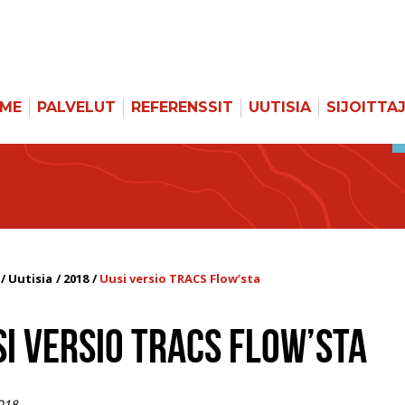
MME
PALVELUT
REFERENSSIT
UUTISIA
SIJOITTA
Uutisia
2018
Uusi versio TRACS Flow’sta
I VERSIO TRACS FLOW’STA
018