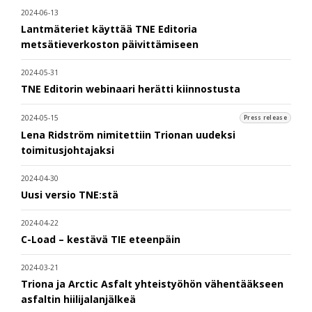
2024-06-13
Lantmäteriet käyttää TNE Editoria
metsätieverkoston päivittämiseen
2024-05-31
TNE Editorin webinaari herätti kiinnostusta
2024-05-15
Press release
Lena Ridström nimitettiin Trionan uudeksi
toimitusjohtajaksi
2024-04-30
Uusi versio TNE:stä
2024-04-22
C-Load – kestävä TIE eteenpäin
2024-03-21
Triona ja Arctic Asfalt yhteistyöhön vähentääkseen
asfaltin hiilijalanjälkeä