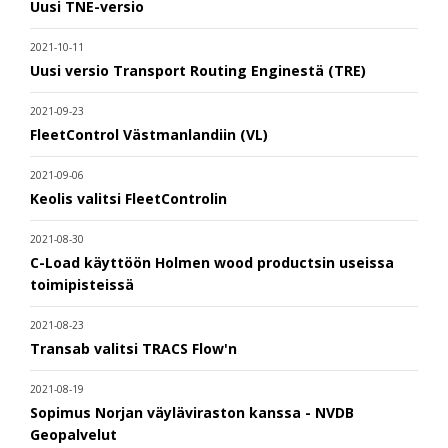
Uusi TNE-versio
2021-10-11
Uusi versio Transport Routing Enginestä (TRE)
2021-09-23
FleetControl Västmanlandiin (VL)
2021-09-06
Keolis valitsi FleetControlin
2021-08-30
C-Load käyttöön Holmen wood productsin useissa
toimipisteissä
2021-08-23
Transab valitsi TRACS Flow'n
2021-08-19
Sopimus Norjan väyläviraston kanssa - NVDB
Geopalvelut