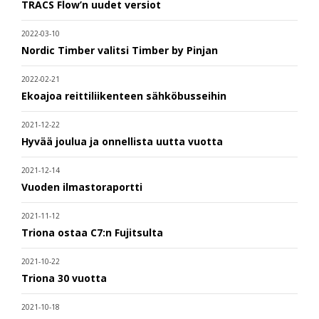
TRACS Flow’n uudet versiot
2022-03-10
Nordic Timber valitsi Timber by Pinjan
2022-02-21
Ekoajoa reittiliikenteen sähköbusseihin
2021-12-22
Hyvää joulua ja onnellista uutta vuotta
2021-12-14
Vuoden ilmastoraportti
2021-11-12
Triona ostaa C7:n Fujitsulta
2021-10-22
Triona 30 vuotta
2021-10-18