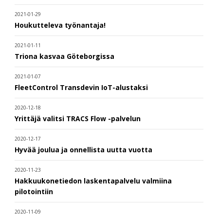
2021-01-29
Houkutteleva työnantaja!
2021-01-11
Triona kasvaa Göteborgissa
2021-01-07
FleetControl Transdevin IoT-alustaksi
2020-12-18
Yrittäjä valitsi TRACS Flow -palvelun
2020-12-17
Hyvää joulua ja onnellista uutta vuotta
2020-11-23
Hakkuukonetiedon laskentapalvelu valmiina
pilotointiin
2020-11-09