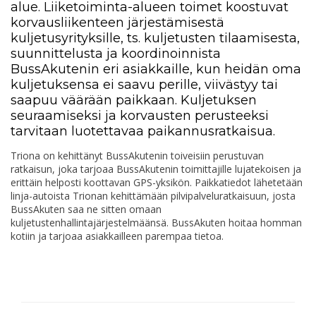
alue. Liiketoiminta-alueen toimet koostuvat
korvausliikenteen järjestämisestä
kuljetusyrityksille, ts. kuljetusten tilaamisesta,
suunnittelusta ja koordinoinnista
BussAkutenin eri asiakkaille, kun heidän oma
kuljetuksensa ei saavu perille, viivästyy tai
saapuu väärään paikkaan. Kuljetuksen
seuraamiseksi ja korvausten perusteeksi
tarvitaan luotettavaa paikannusratkaisua.
Triona on kehittänyt BussAkutenin toiveisiin perustuvan
ratkaisun, joka tarjoaa BussAkutenin toimittajille lujatekoisen ja
erittäin helposti koottavan GPS-yksikön. Paikkatiedot lähetetään
linja-autoista Trionan kehittämään pilvipalveluratkaisuun, josta
BussAkuten saa ne sitten omaan
kuljetustenhallintajärjestelmäänsä. BussAkuten hoitaa homman
kotiin ja tarjoaa asiakkailleen parempaa tietoa.