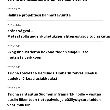
2026-05-05
Hallitse projektiesi kannattavuutta
2026-04-14
Krönt vägval –
Metsäteollisuuden kuljetuksien yhteisesti sovitut laskut
2026-02-19
Skogsindustrierna kokoaa tiedon suojelluista
metsistä verkkoon
2026-02-12
Triona toivottaa Hedlunds Timberin tervetulleeksi
uudeksi C-Load asiakkaaksi
2026-02-05
Triona rantautuu Suomen inframarkkinoille – vastaa
uusiin liikenteen tietopalvelu ja päällystysurakoiden
vaatimuksiin