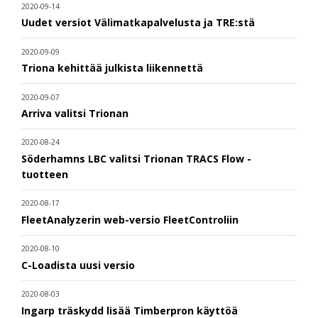
2020-09-14
Uudet versiot Välimatkapalvelusta ja TRE:stä
2020-09-09
Triona kehittää julkista liikennettä
2020-09-07
Arriva valitsi Trionan
2020-08-24
Söderhamns LBC valitsi Trionan TRACS Flow -
tuotteen
2020-08-17
FleetAnalyzerin web-versio FleetControliin
2020-08-10
C-Loadista uusi versio
2020-08-03
Ingarp träskydd lisää Timberpron käyttöä