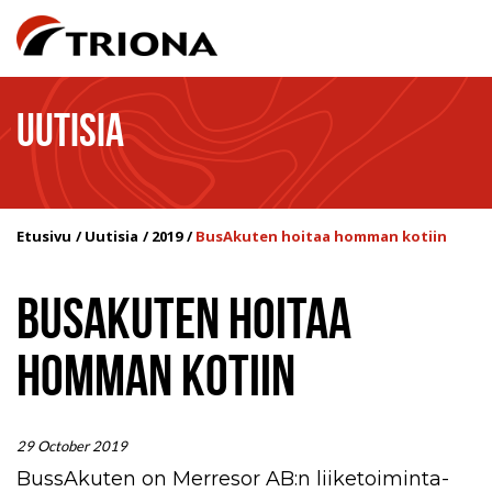
UUTISIA
Etusivu
Uutisia
2019
BusAkuten hoitaa homman kotiin
BUSAKUTEN HOITAA
HOMMAN KOTIIN
29 October 2019
BussAkuten on Merresor AB:n liiketoiminta-