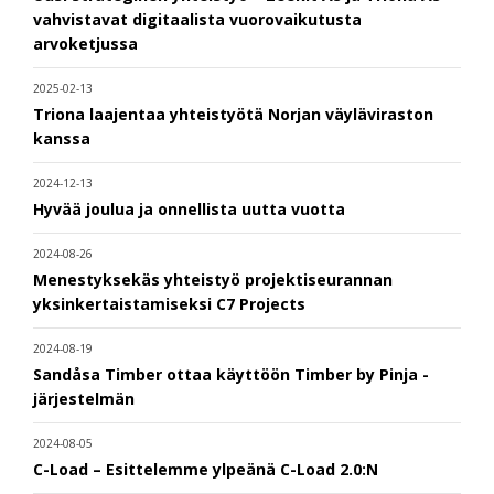
vahvistavat digitaalista vuorovaikutusta
arvoketjussa
2025-02-13
Triona laajentaa yhteistyötä Norjan väyläviraston
kanssa
2024-12-13
Hyvää joulua ja onnellista uutta vuotta
2024-08-26
Menestyksekäs yhteistyö projektiseurannan
yksinkertaistamiseksi C7 Projects
2024-08-19
Sandåsa Timber ottaa käyttöön Timber by Pinja -
järjestelmän
2024-08-05
C-Load – Esittelemme ylpeänä C-Load 2.0:N