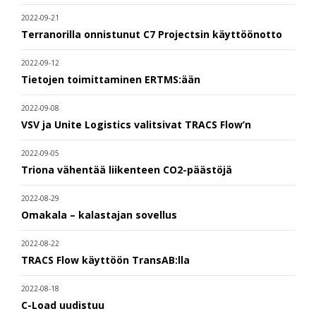
2022-09-21
Terranorilla onnistunut C7 Projectsin käyttöönotto
2022-09-12
Tietojen toimittaminen ERTMS:ään
2022-09-08
VSV ja Unite Logistics valitsivat TRACS Flow’n
2022-09-05
Triona vähentää liikenteen CO2-päästöjä
2022-08-29
Omakala – kalastajan sovellus
2022-08-22
TRACS Flow käyttöön TransAB:lla
2022-08-18
C-Load uudistuu