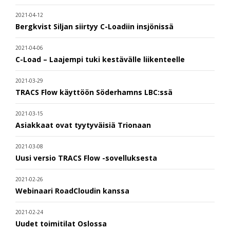
2021-04-12
Bergkvist Siljan siirtyy C-Loadiin insjönissä
2021-04-06
C-Load – Laajempi tuki kestävälle liikenteelle
2021-03-29
TRACS Flow käyttöön Söderhamns LBC:ssä
2021-03-15
Asiakkaat ovat tyytyväisiä Trionaan
2021-03-08
Uusi versio TRACS Flow -sovelluksesta
2021-02-26
Webinaari RoadCloudin kanssa
2021-02-24
Uudet toimitilat Oslossa