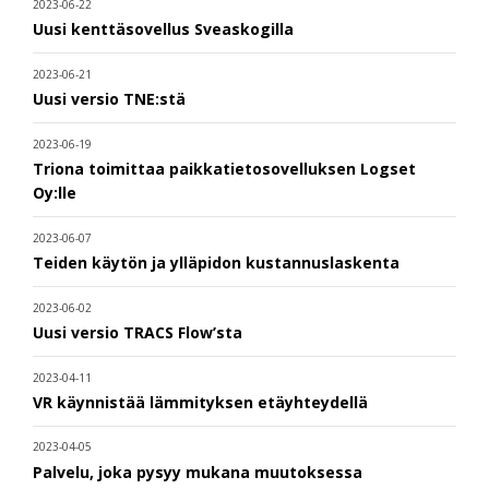
2023-06-22
Uusi kenttäsovellus Sveaskogilla
2023-06-21
Uusi versio TNE:stä
2023-06-19
Triona toimittaa paikkatietosovelluksen Logset
Oy:lle
2023-06-07
Teiden käytön ja ylläpidon kustannuslaskenta
2023-06-02
Uusi versio TRACS Flow’sta
2023-04-11
VR käynnistää lämmityksen etäyhteydellä
2023-04-05
Palvelu, joka pysyy mukana muutoksessa