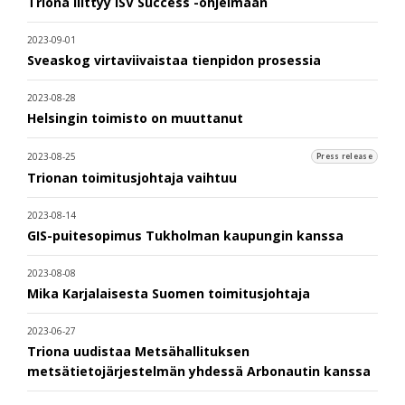
Triona liittyy ISV Success -ohjelmaan
2023-09-01
Sveaskog virtaviivaistaa tienpidon prosessia
2023-08-28
Helsingin toimisto on muuttanut
2023-08-25
Press release
Trionan toimitusjohtaja vaihtuu
2023-08-14
GIS-puitesopimus Tukholman kaupungin kanssa
2023-08-08
Mika Karjalaisesta Suomen toimitusjohtaja
2023-06-27
Triona uudistaa Metsähallituksen
metsätietojärjestelmän yhdessä Arbonautin kanssa