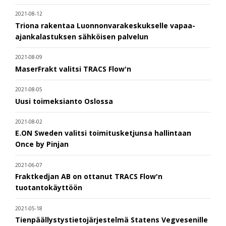
2021-08-12
Triona rakentaa Luonnonvarakeskukselle vapaa-
ajankalastuksen sähköisen palvelun
2021-08-09
MaserFrakt valitsi TRACS Flow'n
2021-08-05
Uusi toimeksianto Oslossa
2021-08-02
E.ON Sweden valitsi toimitusketjunsa hallintaan
Once by Pinjan
2021-06-07
Fraktkedjan AB on ottanut TRACS Flow'n
tuotantokäyttöön
2021-05-18
Tienpäällystystietojärjestelmä Statens Vegvesenille