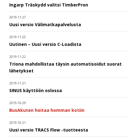
Ingarp Träskydd valitsi TimberPron
2019-11-27
Uusi versio Välimatkapalvelusta
2019-11-25
Uutinen – Uusi versio C-Loadista
2019-11-22
Triona mahdollistaa täysin automatisoidut suorat
lähetykset
2019-11-21
SINUS käyttöön oslossa
2019-10-29
BusAkuten hoitaa homman kotiin
2019-10-21
Uusi versio TRACS Flow -tuotteesta