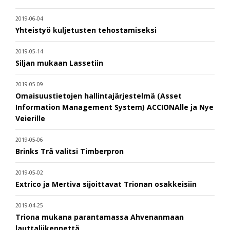
2019-06-04
Yhteistyö kuljetusten tehostamiseksi
2019-05-14
Siljan mukaan Lassetiin
2019-05-09
Omaisuustietojen hallintajärjestelmä (Asset
Information Management System) ACCIONAlle ja Nye
Veierille
2019-05-06
Brinks Trä valitsi Timberpron
2019-05-02
Extrico ja Mertiva sijoittavat Trionan osakkeisiin
2019-04-25
Triona mukana parantamassa Ahvenanmaan
lauttaliikennettä