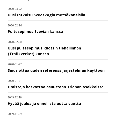
2020-03-02
Uusi ratkaisu Sveaskogin metsäkoneisiin
2020-02-24
Puitesopimus Svevian kanssa
2020-02-20
Uusi puitesopimus Ruotsin tiehallinnon
(Trafikverket) kanssa
2020-01-27
Sinus ottaa uuden referenssijärjestelmän käyttöön
2020-01-21
Omistaja kasvattaa osuuttaan Trionan osakkeista
2019-12-16
Hyvää joulua ja onnellista uutta vuotta
2019-11-29