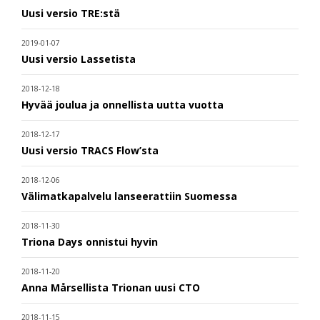
Uusi versio TRE:stä
2019-01-07
Uusi versio Lassetista
2018-12-18
Hyvää joulua ja onnellista uutta vuotta
2018-12-17
Uusi versio TRACS Flow’sta
2018-12-06
Välimatkapalvelu lanseerattiin Suomessa
2018-11-30
Triona Days onnistui hyvin
2018-11-20
Anna Mårsellista Trionan uusi CTO
2018-11-15