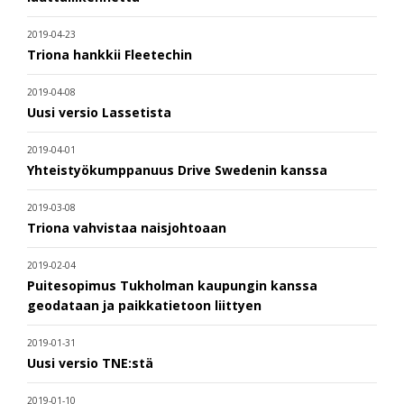
2019-04-23
Triona hankkii Fleetechin
2019-04-08
Uusi versio Lassetista
2019-04-01
Yhteistyökumppanuus Drive Swedenin kanssa
2019-03-08
Triona vahvistaa naisjohtoaan
2019-02-04
Puitesopimus Tukholman kaupungin kanssa
geodataan ja paikkatietoon liittyen
2019-01-31
Uusi versio TNE:stä
2019-01-10