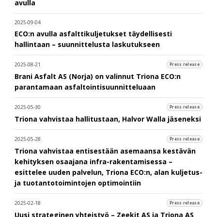
avulla
2025-09-04
ECO:n avulla asfalttikuljetukset täydellisesti
hallintaan – suunnittelusta laskutukseen
2025-08-21
Press release
Brani Asfalt AS (Norja) on valinnut Triona ECO:n
parantamaan asfaltointisuunnitteluaan
2025-05-30
Press release
Triona vahvistaa hallitustaan, Halvor Walla jäseneksi
2025-05-28
Press release
Triona vahvistaa entisestään asemaansa kestävän
kehityksen osaajana infra-rakentamisessa –
esittelee uuden palvelun, Triona ECO:n, alan kuljetus-
ja tuotantotoimintojen optimointiin
2025-02-18
Press release
Uusi strateginen yhteistyö – Zeekit AS ja Triona AS