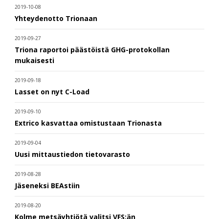
2019-10-08
Yhteydenotto Trionaan
2019-09-27
Triona raportoi päästöistä GHG-protokollan
mukaisesti
2019-09-18
Lasset on nyt C-Load
2019-09-10
Extrico kasvattaa omistustaan Trionasta
2019-09-04
Uusi mittaustiedon tietovarasto
2019-08-28
Jäseneksi BEAstiin
2019-08-20
Kolme metsäyhtiötä valitsi VFS:än