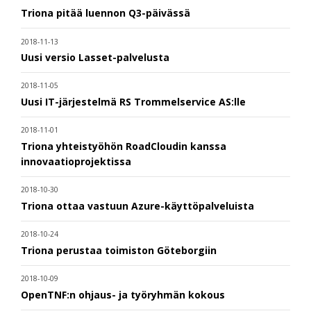
Triona pitää luennon Q3-päivässä
2018-11-13
Uusi versio Lasset-palvelusta
2018-11-05
Uusi IT-järjestelmä RS Trommelservice AS:lle
2018-11-01
Triona yhteistyöhön RoadCloudin kanssa
innovaatioprojektissa
2018-10-30
Triona ottaa vastuun Azure-käyttöpalveluista
2018-10-24
Triona perustaa toimiston Göteborgiin
2018-10-09
OpenTNF:n ohjaus- ja työryhmän kokous