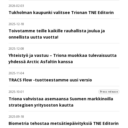
2026-02-03
Tukholman kaupunki valitsee Trionan TNE Editorin
2025-12-18
Toivotamme teille kaikille rauhallista joulua ja
onnellista uutta vuotta!
2025-12-08
Yhteistyö ja vastuu – Triona muokkaa tulevaisuutta
yhdessä Arctic Asfaltin kanssa
2025-11-04
TRACS Flow -tuotteestamme uusi versio
2025-10-01
Press release
Triona vahvistaa asemaansa Suomen markkinoilla
strategisen yritysoston kautta
2025-09-18
Biometria tehostaa metsätiepäivityksiä TNE Editorin