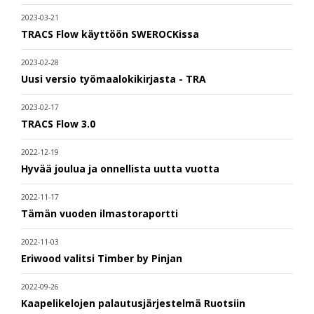
2023-03-21
TRACS Flow käyttöön SWEROCKissa
2023-02-28
Uusi versio työmaalokikirjasta - TRA
2023-02-17
TRACS Flow 3.0
2022-12-19
Hyvää joulua ja onnellista uutta vuotta
2022-11-17
Tämän vuoden ilmastoraportti
2022-11-03
Eriwood valitsi Timber by Pinjan
2022-09-26
Kaapelikelojen palautusjärjestelmä Ruotsiin