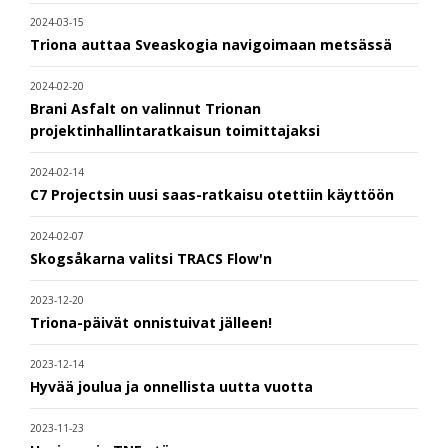
2024-03-15
Triona auttaa Sveaskogia navigoimaan metsässä
2024-02-20
Brani Asfalt on valinnut Trionan
projektinhallintaratkaisun toimittajaksi
2024-02-14
C7 Projectsin uusi saas-ratkaisu otettiin käyttöön
2024-02-07
Skogsåkarna valitsi TRACS Flow'n
2023-12-20
Triona-päivät onnistuivat jälleen!
2023-12-14
Hyvää joulua ja onnellista uutta vuotta
2023-11-23