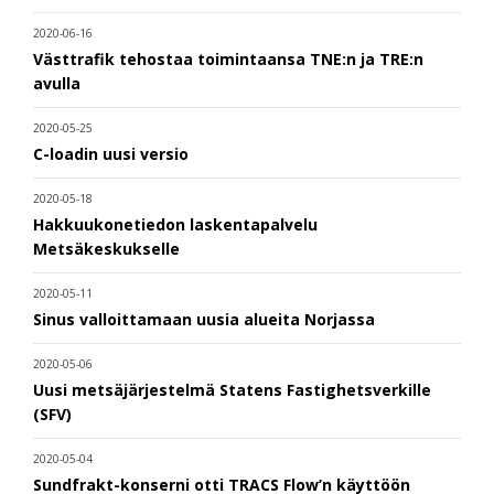
2020-06-16
Västtrafik tehostaa toimintaansa TNE:n ja TRE:n
avulla
2020-05-25
C-loadin uusi versio
2020-05-18
Hakkuukonetiedon laskentapalvelu
Metsäkeskukselle
2020-05-11
Sinus valloittamaan uusia alueita Norjassa
2020-05-06
Uusi metsäjärjestelmä Statens Fastighetsverkille
(SFV)
2020-05-04
Sundfrakt-konserni otti TRACS Flow’n käyttöön