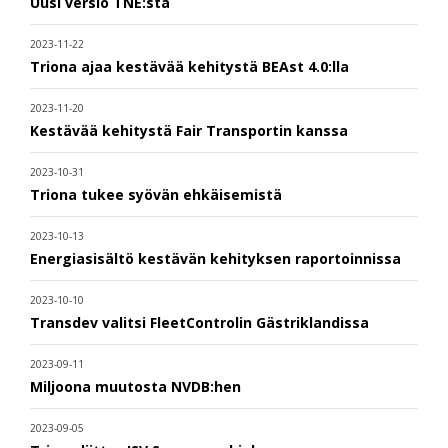
Uusi versio TNE:stä
2023-11-22
Triona ajaa kestävää kehitystä BEAst 4.0:lla
2023-11-20
Kestävää kehitystä Fair Transportin kanssa
2023-10-31
Triona tukee syövän ehkäisemistä
2023-10-13
Energiasisältö kestävän kehityksen raportoinnissa
2023-10-10
Transdev valitsi FleetControlin Gästriklandissa
2023-09-11
Miljoona muutosta NVDB:hen
2023-09-05