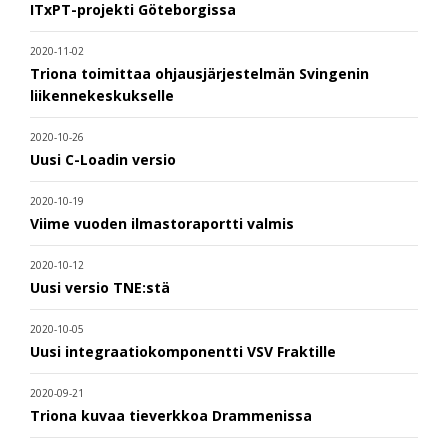
ITxPT-projekti Göteborgissa
2020-11-02
Triona toimittaa ohjausjärjestelmän Svingenin
liikennekeskukselle
2020-10-26
Uusi C-Loadin versio
2020-10-19
Viime vuoden ilmastoraportti valmis
2020-10-12
Uusi versio TNE:stä
2020-10-05
Uusi integraatiokomponentti VSV Fraktille
2020-09-21
Triona kuvaa tieverkkoa Drammenissa