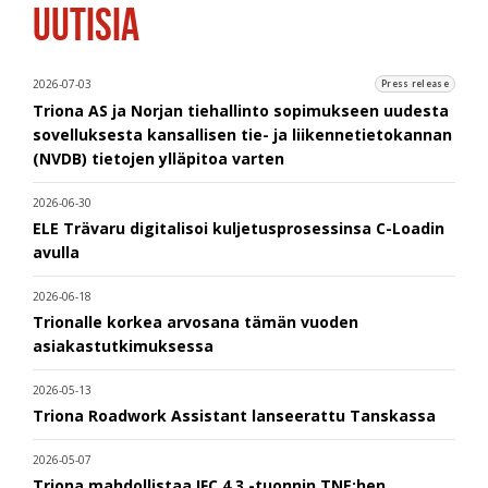
UUTISIA
2026-07-03
Press release
Triona AS ja Norjan tiehallinto sopimukseen uudesta
sovelluksesta kansallisen tie- ja liikennetietokannan
(NVDB) tietojen ylläpitoa varten
2026-06-30
ELE Trävaru digitalisoi kuljetusprosessinsa C-Loadin
avulla
2026-06-18
Trionalle korkea arvosana tämän vuoden
asiakastutkimuksessa
2026-05-13
Triona Roadwork Assistant lanseerattu Tanskassa
2026-05-07
Triona mahdollistaa IFC 4.3 -tuonnin TNE:hen