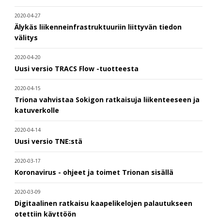
2020-04-27
Älykäs liikenneinfrastruktuuriin liittyvän tiedon
välitys
2020-04-20
Uusi versio TRACS Flow -tuotteesta
2020-04-15
Triona vahvistaa Sokigon ratkaisuja liikenteeseen ja
katuverkolle
2020-04-14
Uusi versio TNE:stä
2020-03-17
Koronavirus - ohjeet ja toimet Trionan sisällä
2020-03-09
Digitaalinen ratkaisu kaapelikelojen palautukseen
otettiin käyttöön