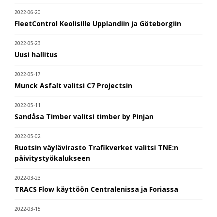
2022-06-20
FleetControl Keolisille Upplandiin ja Göteborgiin
2022-05-23
Uusi hallitus
2022-05-17
Munck Asfalt valitsi C7 Projectsin
2022-05-11
Sandåsa Timber valitsi timber by Pinjan
2022-05-02
Ruotsin väylävirasto Trafikverket valitsi TNE:n
päivitystyökalukseen
2022-03-23
TRACS Flow käyttöön Centralenissa ja Foriassa
2022-03-15