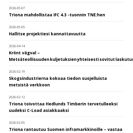
2026-05-07
Triona mahdollistaa IFC 4.3 -tuonnin TNE:hen
2026-05-05
Hallitse projektiesi kannattavuutta
2026-04-14
Krönt vägval –
Metsäteollisuuden kuljetuksien yhteisesti sovitut laskut
2026-02-19
Skogsindustrierna kokoaa tiedon suojelluista
metsistä verkkoon
2026-02-12
Triona toivottaa Hedlunds Timberin tervetulleeksi
uudeksi C-Load asiakkaaksi
2026-02-05
Triona rantautuu Suomen inframarkkinoille – vastaa