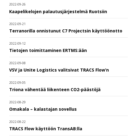
2022-09-26
Kaapelikelojen palautusjärjestelmä Ruotsiin
2022-09-21
Terranorilla onnistunut C7 Projectsin käyttöönotto
2022-09-12
Tietojen toimittaminen ERTMS:ään
2022-09-08
VSV ja Unite Logistics valitsivat TRACS Flow’n
2022-09-05
Triona vähentää liikenteen CO2-päästöjä
2022-08-29
Omakala – kalastajan sovellus
2022-08-22
TRACS Flow käyttöön TransAB:lla