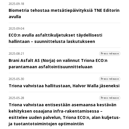
2025-09-18
Biometria tehostaa metsätiepäivityksiä TNE Editorin
avulla
2025-09-04
ECO:n avulla asfalttikuljetukset täydellisesti
hallintaan – suunnittelusta laskutukseen
2025-08-21
Press release
Brani Asfalt AS (Norja) on valinnut Triona ECO:n
parantamaan asfaltointisuunnitteluaan
2025-05-30
Press release
Triona vahvistaa hallitustaan, Halvor Walla jäseneksi
2025-05-28
Press release
Triona vahvistaa entisestään asemaansa kestävän
kehityksen osaajana infra-rakentamisessa –
esittelee uuden palvelun, Triona ECO:n, alan kuljetus-
ja tuotantotoimintojen optimointiin