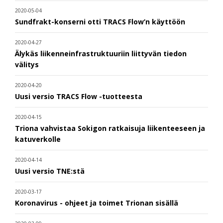
2020-05-04
Sundfrakt-konserni otti TRACS Flow’n käyttöön
2020-04-27
Älykäs liikenneinfrastruktuuriin liittyvän tiedon
välitys
2020-04-20
Uusi versio TRACS Flow -tuotteesta
2020-04-15
Triona vahvistaa Sokigon ratkaisuja liikenteeseen ja
katuverkolle
2020-04-14
Uusi versio TNE:stä
2020-03-17
Koronavirus - ohjeet ja toimet Trionan sisällä