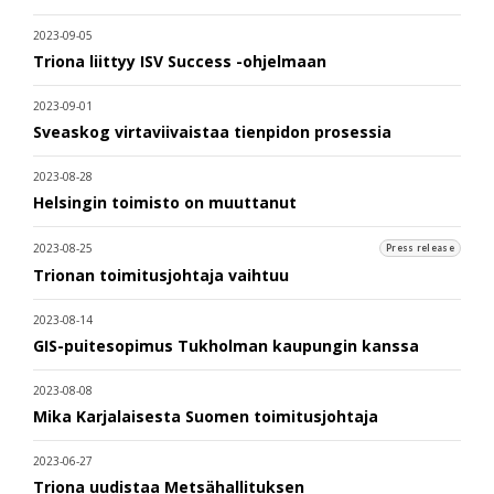
2023-09-05
Triona liittyy ISV Success -ohjelmaan
2023-09-01
Sveaskog virtaviivaistaa tienpidon prosessia
2023-08-28
Helsingin toimisto on muuttanut
2023-08-25
Press release
Trionan toimitusjohtaja vaihtuu
2023-08-14
GIS-puitesopimus Tukholman kaupungin kanssa
2023-08-08
Mika Karjalaisesta Suomen toimitusjohtaja
2023-06-27
Triona uudistaa Metsähallituksen