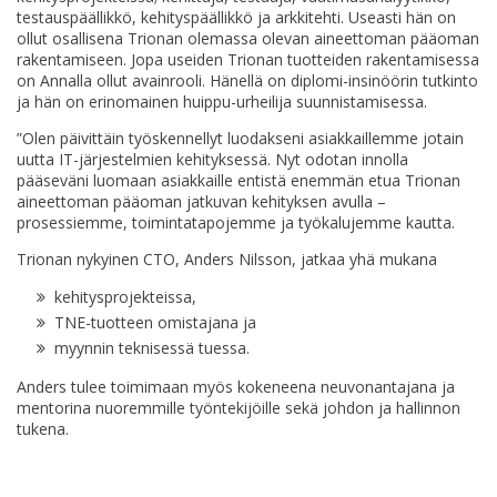
testauspäällikkö, kehityspäällikkö ja arkkitehti. Useasti hän on
ollut osallisena Trionan olemassa olevan aineettoman pääoman
rakentamiseen. Jopa useiden Trionan tuotteiden rakentamisessa
on Annalla ollut avainrooli. Hänellä on diplomi-insinöörin tutkinto
ja hän on erinomainen huippu-urheilija suunnistamisessa.
”Olen päivittäin työskennellyt luodakseni asiakkaillemme jotain
uutta IT-järjestelmien kehityksessä. Nyt odotan innolla
pääseväni luomaan asiakkaille entistä enemmän etua Trionan
aineettoman pääoman jatkuvan kehityksen avulla –
prosessiemme, toimintatapojemme ja työkalujemme kautta.
Trionan nykyinen CTO, Anders Nilsson, jatkaa yhä mukana
kehitysprojekteissa,
TNE-tuotteen omistajana ja
myynnin teknisessä tuessa.
Anders tulee toimimaan myös kokeneena neuvonantajana ja
mentorina nuoremmille työntekijöille sekä johdon ja hallinnon
tukena.