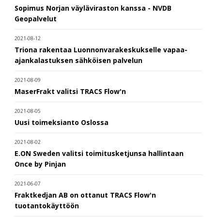
Sopimus Norjan väyläviraston kanssa - NVDB
Geopalvelut
2021-08-12
Triona rakentaa Luonnonvarakeskukselle vapaa-
ajankalastuksen sähköisen palvelun
2021-08-09
MaserFrakt valitsi TRACS Flow'n
2021-08-05
Uusi toimeksianto Oslossa
2021-08-02
E.ON Sweden valitsi toimitusketjunsa hallintaan
Once by Pinjan
2021-06-07
Fraktkedjan AB on ottanut TRACS Flow'n
tuotantokäyttöön