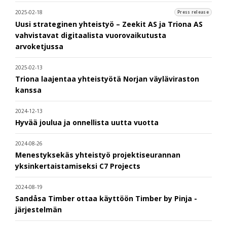
2025-02-18
Press release
Uusi strateginen yhteistyö – Zeekit AS ja Triona AS
vahvistavat digitaalista vuorovaikutusta
arvoketjussa
2025-02-13
Triona laajentaa yhteistyötä Norjan väyläviraston
kanssa
2024-12-13
Hyvää joulua ja onnellista uutta vuotta
2024-08-26
Menestyksekäs yhteistyö projektiseurannan
yksinkertaistamiseksi C7 Projects
2024-08-19
Sandåsa Timber ottaa käyttöön Timber by Pinja -
järjestelmän