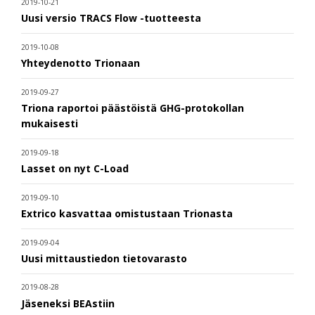
2019-10-21
Uusi versio TRACS Flow -tuotteesta
2019-10-08
Yhteydenotto Trionaan
2019-09-27
Triona raportoi päästöistä GHG-protokollan
mukaisesti
2019-09-18
Lasset on nyt C-Load
2019-09-10
Extrico kasvattaa omistustaan Trionasta
2019-09-04
Uusi mittaustiedon tietovarasto
2019-08-28
Jäseneksi BEAstiin