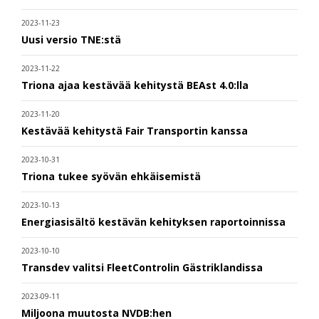
2023-11-23
Uusi versio TNE:stä
2023-11-22
Triona ajaa kestävää kehitystä BEAst 4.0:lla
2023-11-20
Kestävää kehitystä Fair Transportin kanssa
2023-10-31
Triona tukee syövän ehkäisemistä
2023-10-13
Energiasisältö kestävän kehityksen raportoinnissa
2023-10-10
Transdev valitsi FleetControlin Gästriklandissa
2023-09-11
Miljoona muutosta NVDB:hen