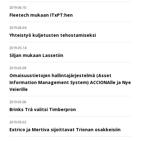
2019-06-10
Fleetech mukaan ITxPT:hen
2019-06-04
Yhteistyö kuljetusten tehostamiseksi
2019-05-14
Siljan mukaan Lassetiin
2019-05-09
Omaisuustietojen hallintajärjestelmä (Asset
Information Management System) ACCIONAlle ja Nye
Veierille
2019-05-06
Brinks Trä valitsi Timberpron
2019-05-02
Extrico ja Mertiva sijoittavat Trionan osakkeisiin