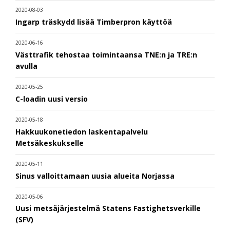
2020-08-03
Ingarp träskydd lisää Timberpron käyttöä
2020-06-16
Västtrafik tehostaa toimintaansa TNE:n ja TRE:n
avulla
2020-05-25
C-loadin uusi versio
2020-05-18
Hakkuukonetiedon laskentapalvelu
Metsäkeskukselle
2020-05-11
Sinus valloittamaan uusia alueita Norjassa
2020-05-06
Uusi metsäjärjestelmä Statens Fastighetsverkille
(SFV)