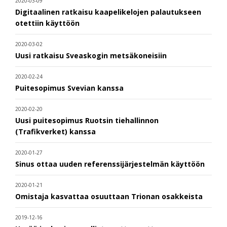
2020-03-09
Digitaalinen ratkaisu kaapelikelojen palautukseen
otettiin käyttöön
2020-03-02
Uusi ratkaisu Sveaskogin metsäkoneisiin
2020-02-24
Puitesopimus Svevian kanssa
2020-02-20
Uusi puitesopimus Ruotsin tiehallinnon
(Trafikverket) kanssa
2020-01-27
Sinus ottaa uuden referenssijärjestelmän käyttöön
2020-01-21
Omistaja kasvattaa osuuttaan Trionan osakkeista
2019-12-16