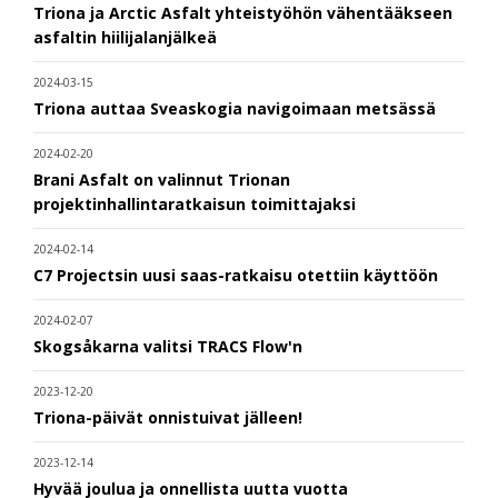
Triona ja Arctic Asfalt yhteistyöhön vähentääkseen
asfaltin hiilijalanjälkeä
2024-03-15
Triona auttaa Sveaskogia navigoimaan metsässä
2024-02-20
Brani Asfalt on valinnut Trionan
projektinhallintaratkaisun toimittajaksi
2024-02-14
C7 Projectsin uusi saas-ratkaisu otettiin käyttöön
2024-02-07
Skogsåkarna valitsi TRACS Flow'n
2023-12-20
Triona-päivät onnistuivat jälleen!
2023-12-14
Hyvää joulua ja onnellista uutta vuotta