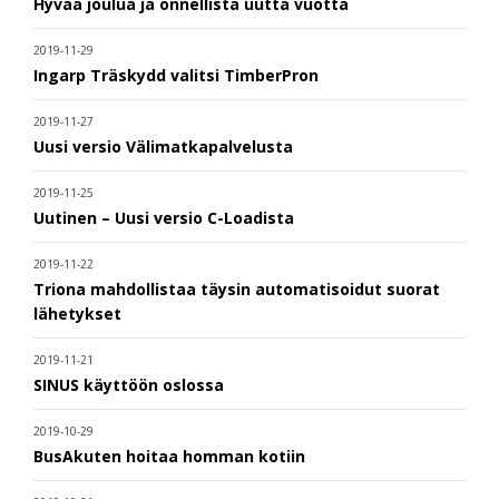
Hyvää joulua ja onnellista uutta vuotta
2019-11-29
Ingarp Träskydd valitsi TimberPron
2019-11-27
Uusi versio Välimatkapalvelusta
2019-11-25
Uutinen – Uusi versio C-Loadista
2019-11-22
Triona mahdollistaa täysin automatisoidut suorat
lähetykset
2019-11-21
SINUS käyttöön oslossa
2019-10-29
BusAkuten hoitaa homman kotiin