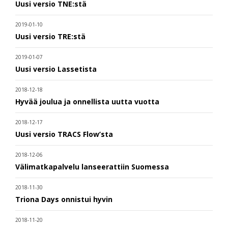
Uusi versio TNE:stä
2019-01-10
Uusi versio TRE:stä
2019-01-07
Uusi versio Lassetista
2018-12-18
Hyvää joulua ja onnellista uutta vuotta
2018-12-17
Uusi versio TRACS Flow’sta
2018-12-06
Välimatkapalvelu lanseerattiin Suomessa
2018-11-30
Triona Days onnistui hyvin
2018-11-20