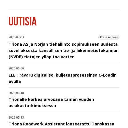
UUTISIA
2026-07-03
Press release
Triona AS ja Norjan tiehallinto sopimukseen uudesta
sovelluksesta kansallisen tie- ja liikennetietokannan
(NVDB) tietojen ylläpitoa varten
2026-06-30
ELE Trävaru digitalisoi kuljetusprosessinsa C-Loadin
avulla
2026-06-18
Trionalle korkea arvosana tämän vuoden
asiakastutkimuksessa
2026-05-13
Triona Roadwork Assistant lanseerattu Tanskassa