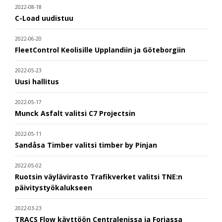
2022-08-18
C-Load uudistuu
2022-06-20
FleetControl Keolisille Upplandiin ja Göteborgiin
2022-05-23
Uusi hallitus
2022-05-17
Munck Asfalt valitsi C7 Projectsin
2022-05-11
Sandåsa Timber valitsi timber by Pinjan
2022-05-02
Ruotsin väylävirasto Trafikverket valitsi TNE:n
päivitystyökalukseen
2022-03-23
TRACS Flow käyttöön Centralenissa ja Foriassa