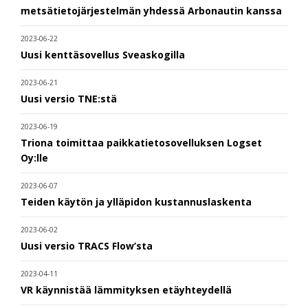
metsätietojärjestelmän yhdessä Arbonautin kanssa
2023-06-22
Uusi kenttäsovellus Sveaskogilla
2023-06-21
Uusi versio TNE:stä
2023-06-19
Triona toimittaa paikkatietosovelluksen Logset
Oy:lle
2023-06-07
Teiden käytön ja ylläpidon kustannuslaskenta
2023-06-02
Uusi versio TRACS Flow’sta
2023-04-11
VR käynnistää lämmityksen etäyhteydellä