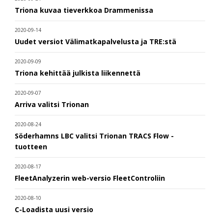
Triona kuvaa tieverkkoa Drammenissa
2020-09-14
Uudet versiot Välimatkapalvelusta ja TRE:stä
2020-09-09
Triona kehittää julkista liikennettä
2020-09-07
Arriva valitsi Trionan
2020-08-24
Söderhamns LBC valitsi Trionan TRACS Flow -
tuotteen
2020-08-17
FleetAnalyzerin web-versio FleetControliin
2020-08-10
C-Loadista uusi versio