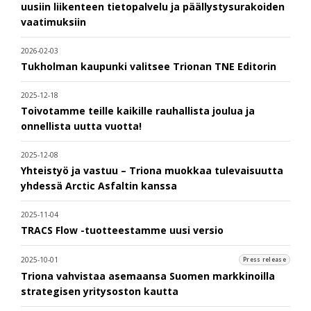
uusiin liikenteen tietopalvelu ja päällystysurakoiden
vaatimuksiin
2026-02-03
Tukholman kaupunki valitsee Trionan TNE Editorin
2025-12-18
Toivotamme teille kaikille rauhallista joulua ja
onnellista uutta vuotta!
2025-12-08
Yhteistyö ja vastuu – Triona muokkaa tulevaisuutta
yhdessä Arctic Asfaltin kanssa
2025-11-04
TRACS Flow -tuotteestamme uusi versio
2025-10-01
Press release
Triona vahvistaa asemaansa Suomen markkinoilla
strategisen yritysoston kautta