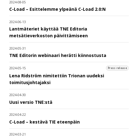
2024-08-05
C-Load – Esittelemme ylpeänä C-Load 2.0:N
2024-06-13
Lantmäteriet käyttää TNE Editoria
metsätieverkoston päivittämiseen
2024-05-31
TNE Editorin webinaari herätti kiinnostusta
2024-05-15
Press release
Lena Ridström nimitettiin Trionan uudeksi
toimitusjohtajaksi
2024-04-30
Uusi versio TNE:stä
2024-04-22
C-Load – kestävä TIE eteenpäin
2024-03-21