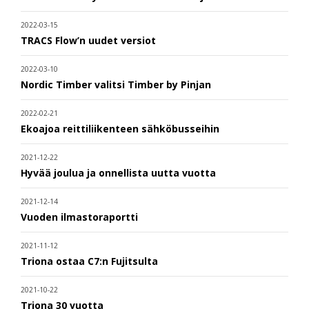
2022-03-15
TRACS Flow’n uudet versiot
2022-03-10
Nordic Timber valitsi Timber by Pinjan
2022-02-21
Ekoajoa reittiliikenteen sähköbusseihin
2021-12-22
Hyvää joulua ja onnellista uutta vuotta
2021-12-14
Vuoden ilmastoraportti
2021-11-12
Triona ostaa C7:n Fujitsulta
2021-10-22
Triona 30 vuotta