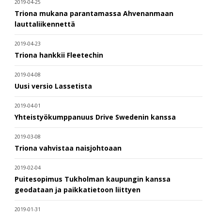
2019-04-25
Triona mukana parantamassa Ahvenanmaan
lauttaliikennettä
2019-04-23
Triona hankkii Fleetechin
2019-04-08
Uusi versio Lassetista
2019-04-01
Yhteistyökumppanuus Drive Swedenin kanssa
2019-03-08
Triona vahvistaa naisjohtoaan
2019-02-04
Puitesopimus Tukholman kaupungin kanssa
geodataan ja paikkatietoon liittyen
2019-01-31