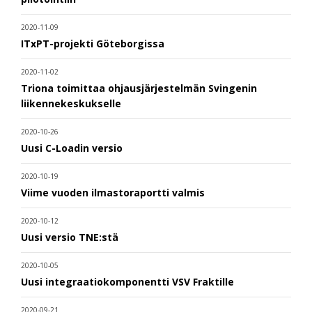
2020-11-09
ITxPT-projekti Göteborgissa
2020-11-02
Triona toimittaa ohjausjärjestelmän Svingenin
liikennekeskukselle
2020-10-26
Uusi C-Loadin versio
2020-10-19
Viime vuoden ilmastoraportti valmis
2020-10-12
Uusi versio TNE:stä
2020-10-05
Uusi integraatiokomponentti VSV Fraktille
2020-09-21