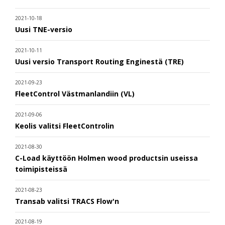
2021-10-18
Uusi TNE-versio
2021-10-11
Uusi versio Transport Routing Enginestä (TRE)
2021-09-23
FleetControl Västmanlandiin (VL)
2021-09-06
Keolis valitsi FleetControlin
2021-08-30
C-Load käyttöön Holmen wood productsin useissa
toimipisteissä
2021-08-23
Transab valitsi TRACS Flow'n
2021-08-19