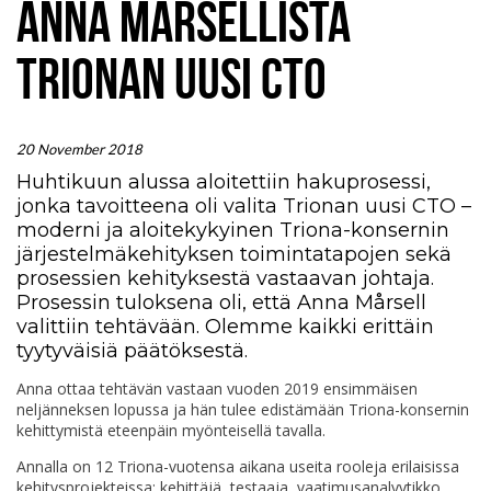
ANNA MÅRSELLISTA
TRIONAN UUSI CTO
20 November 2018
Huhtikuun alussa aloitettiin hakuprosessi,
jonka tavoitteena oli valita Trionan uusi CTO –
moderni ja aloitekykyinen Triona-konsernin
järjestelmäkehityksen toimintatapojen sekä
prosessien kehityksestä vastaavan johtaja.
Prosessin tuloksena oli, että Anna Mårsell
valittiin tehtävään. Olemme kaikki erittäin
tyytyväisiä päätöksestä.
Anna ottaa tehtävän vastaan vuoden 2019 ensimmäisen
neljänneksen lopussa ja hän tulee edistämään Triona-konsernin
kehittymistä eteenpäin myönteisellä tavalla.
Annalla on 12 Triona-vuotensa aikana useita rooleja erilaisissa
kehitysprojekteissa; kehittäjä, testaaja, vaatimusanalyytikko,