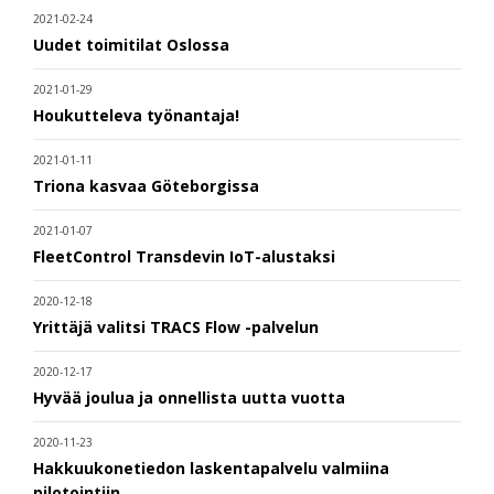
2021-02-24
Uudet toimitilat Oslossa
2021-01-29
Houkutteleva työnantaja!
2021-01-11
Triona kasvaa Göteborgissa
2021-01-07
FleetControl Transdevin IoT-alustaksi
2020-12-18
Yrittäjä valitsi TRACS Flow -palvelun
2020-12-17
Hyvää joulua ja onnellista uutta vuotta
2020-11-23
Hakkuukonetiedon laskentapalvelu valmiina
pilotointiin