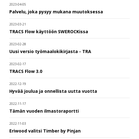
2023-04-05
Palvelu, joka pysyy mukana muutoksessa
2023-03-21
TRACS Flow käyttöön SWEROCKissa
2023-02-28
Uusi versio työmaalokikirjasta - TRA
2023-02-17
TRACS Flow 3.0
2022-12-19
Hyvää joulua ja onnellista uutta vuotta
2022-11-17
Tämän vuoden ilmastoraportti
2022-11-03
Eriwood valitsi Timber by Pinjan