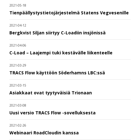
2021-05-18
Tienpäällystystietojärjestelmä Statens Vegvesenille
2021-04-12
Bergkvist Siljan siirtyy C-Loadiin insjönissä
2021-04-06
C-Load – Laajempi tuki kestävälle liikenteelle
2021-03-29
TRACS Flow käyttöön Söderhamns LBC:ssä
2021-03-15
Asiakkaat ovat tyytyväisiä Trionaan
2021-03-08
Uusi versio TRACS Flow -sovelluksesta
2021-02-26
Webinaari RoadCloudin kanssa