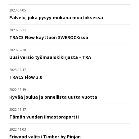
2023-04-05
Palvelu, joka pysyy mukana muutoksessa
2023-03-21
TRACS Flow käyttöön SWEROCKissa
2023-02-28
Uusi versio työmaalokikirjasta - TRA
2023-02-17
TRACS Flow 3.0
2022-12-19
Hyvää joulua ja onnellista uutta vuotta
2022-11-17
Tämän vuoden ilmastoraportti
2022-11-03
Eriwood valitsi Timber by Pinjan