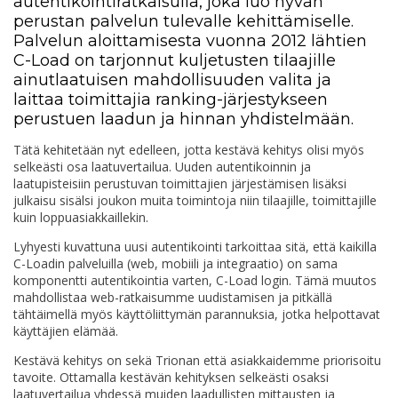
autentikointiratkaisulla, joka luo hyvän
perustan palvelun tulevalle kehittämiselle.
Palvelun aloittamisesta vuonna 2012 lähtien
C-Load on tarjonnut kuljetusten tilaajille
ainutlaatuisen mahdollisuuden valita ja
laittaa toimittajia ranking-järjestykseen
perustuen laadun ja hinnan yhdistelmään.
Tätä kehitetään nyt edelleen, jotta kestävä kehitys olisi myös
selkeästi osa laatuvertailua. Uuden autentikoinnin ja
laatupisteisiin perustuvan toimittajien järjestämisen lisäksi
julkaisu sisälsi joukon muita toimintoja niin tilaajille, toimittajille
kuin loppuasiakkaillekin.
Lyhyesti kuvattuna uusi autentikointi tarkoittaa sitä, että kaikilla
C-Loadin palveluilla (web, mobiili ja integraatio) on sama
komponentti autentikointia varten, C-Load login. Tämä muutos
mahdollistaa web-ratkaisumme uudistamisen ja pitkällä
tähtäimellä myös käyttöliittymän parannuksia, jotka helpottavat
käyttäjien elämää.
Kestävä kehitys on sekä Trionan että asiakkaidemme priorisoitu
tavoite. Ottamalla kestävän kehityksen selkeästi osaksi
laatuvertailua yhdessä muiden laadullisten mittausten ja