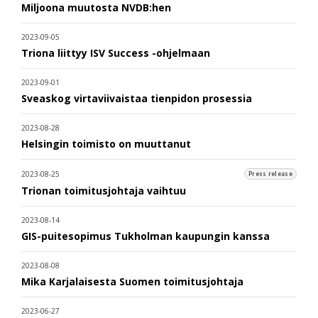
Miljoona muutosta NVDB:hen
2023-09-05
Triona liittyy ISV Success -ohjelmaan
2023-09-01
Sveaskog virtaviivaistaa tienpidon prosessia
2023-08-28
Helsingin toimisto on muuttanut
2023-08-25
Press release
Trionan toimitusjohtaja vaihtuu
2023-08-14
GIS-puitesopimus Tukholman kaupungin kanssa
2023-08-08
Mika Karjalaisesta Suomen toimitusjohtaja
2023-06-27