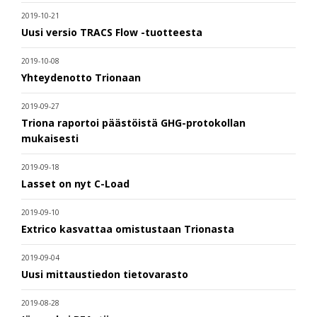
2019-10-21
Uusi versio TRACS Flow -tuotteesta
2019-10-08
Yhteydenotto Trionaan
2019-09-27
Triona raportoi päästöistä GHG-protokollan
mukaisesti
2019-09-18
Lasset on nyt C-Load
2019-09-10
Extrico kasvattaa omistustaan Trionasta
2019-09-04
Uusi mittaustiedon tietovarasto
2019-08-28