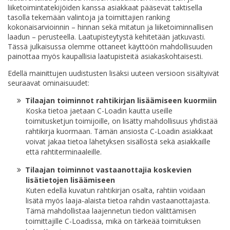
liiketoimintatekijöiden kanssa asiakkaat pääsevät taktisella
tasolla tekemään valintoja ja toimittajien ranking
kokonaisarvioinnin – hinnan sekä mitatun ja liiketoiminnallisen
laadun – perusteella. Laatupisteytystä kehitetään jatkuvasti.
Tässä julkaisussa olemme ottaneet käyttöön mahdollisuuden
painottaa myös kaupallisia laatupisteitä asiakaskohtaisesti.
Edellä mainittujen uudistusten lisäksi uuteen versioon sisältyivät
seuraavat ominaisuudet:
Tilaajan toiminnot rahtikirjan lisäämiseen kuormiin
Koska tietoa jaetaan C-Loadin kautta useille
toimitusketjun toimijoille, on lisätty mahdollisuus yhdistää
rahtikirja kuormaan. Tämän ansiosta C-Loadin asiakkaat
voivat jakaa tietoa lähetyksen sisällöstä sekä asiakkaille
että rahtiterminaaleille.
Tilaajan toiminnot vastaanottajia koskevien
lisätietojen lisäämiseen
Kuten edellä kuvatun rahtikirjan osalta, rahtiin voidaan
lisätä myös laaja-alaista tietoa rahdin vastaanottajasta.
Tämä mahdollistaa laajennetun tiedon välittämisen
toimittajille C-Loadissa, mikä on tärkeää toimituksen