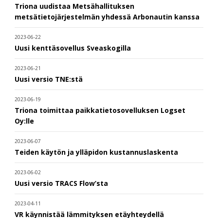
Triona uudistaa Metsähallituksen
metsätietojärjestelmän yhdessä Arbonautin kanssa
2023-06-22
Uusi kenttäsovellus Sveaskogilla
2023-06-21
Uusi versio TNE:stä
2023-06-19
Triona toimittaa paikkatietosovelluksen Logset
Oy:lle
2023-06-07
Teiden käytön ja ylläpidon kustannuslaskenta
2023-06-02
Uusi versio TRACS Flow’sta
2023-04-11
VR käynnistää lämmityksen etäyhteydellä