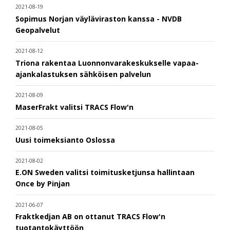
2021-08-19
Sopimus Norjan väyläviraston kanssa - NVDB
Geopalvelut
2021-08-12
Triona rakentaa Luonnonvarakeskukselle vapaa-
ajankalastuksen sähköisen palvelun
2021-08-09
MaserFrakt valitsi TRACS Flow'n
2021-08-05
Uusi toimeksianto Oslossa
2021-08-02
E.ON Sweden valitsi toimitusketjunsa hallintaan
Once by Pinjan
2021-06-07
Fraktkedjan AB on ottanut TRACS Flow'n
tuotantokäyttöön