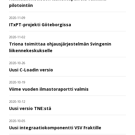
pilotointiin
2020-11-09
ITxPT-projekti Göteborgissa
2020-11-02
Triona toimittaa ohjausjärjestelmän Svingenin
liikennekeskukselle
2020-10-26
Uusi C-Loadin versio
2020-10-19
Viime vuoden ilmastoraportti valmis
2020-10-12
Uusi versio TNE:stä
2020-10-05
Uusi integraatiokomponentti VSV Fraktille