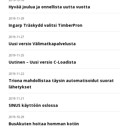
2019-12-16
Hyvää joulua ja onnellista uutta vuotta
2019-11-29
Ingarp Träskydd valitsi TimberPron
2019-11-27
Uusi versio Välimatkapalvelusta
2019-11-25
Uutinen – Uusi versio C-Loadista
2019-11-22
Triona mahdollistaa täysin automatisoidut suorat
lähetykset
2019-11-21
SINUS käyttöön oslossa
2019-10-29
BusAkuten hoitaa homman kotiin