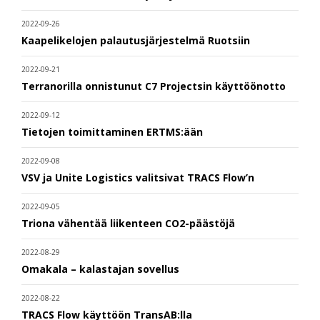
2022-09-26
Kaapelikelojen palautusjärjestelmä Ruotsiin
2022-09-21
Terranorilla onnistunut C7 Projectsin käyttöönotto
2022-09-12
Tietojen toimittaminen ERTMS:ään
2022-09-08
VSV ja Unite Logistics valitsivat TRACS Flow’n
2022-09-05
Triona vähentää liikenteen CO2-päästöjä
2022-08-29
Omakala – kalastajan sovellus
2022-08-22
TRACS Flow käyttöön TransAB:lla