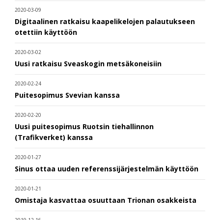
2020-03-09
Digitaalinen ratkaisu kaapelikelojen palautukseen
otettiin käyttöön
2020-03-02
Uusi ratkaisu Sveaskogin metsäkoneisiin
2020-02-24
Puitesopimus Svevian kanssa
2020-02-20
Uusi puitesopimus Ruotsin tiehallinnon
(Trafikverket) kanssa
2020-01-27
Sinus ottaa uuden referenssijärjestelmän käyttöön
2020-01-21
Omistaja kasvattaa osuuttaan Trionan osakkeista