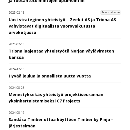
ja tuotantotoimintojen optimointiin
2025-02-18
Press release
Uusi strateginen yhteistyö – Zeekit AS ja Triona AS
vahvistavat digitaalista vuorovaikutusta
arvoketjussa
2025-02-13
Triona laajentaa yhteistyötä Norjan väyläviraston
kanssa
2024-12-13
Hyvää joulua ja onnellista uutta vuotta
2024-08-26
Menestyksekäs yhteistyö projektiseurannan
yksinkertaistamiseksi C7 Projects
2024-08-19
Sandåsa Timber ottaa käyttöön Timber by Pinja -
järjestelmän