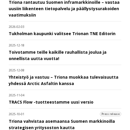
Triona rantautuu Suomen inframarkkinoille – vastaa
uusiin liikenteen tietopalvelu ja päällystysurakoiden
vaatimuksiin
2026-02-03
Tukholman kaupunki valitsee Trionan TNE Editorin
2025-12-18
Toivotamme teille kaikille rauhallista joulua ja
onnellista uutta vuotta!
2025-12-08
Yhteistyö ja vastuu – Triona muokkaa tulevaisuutta
yhdessä Arctic Asfaltin kanssa
2025-11-04
TRACS Flow -tuotteestamme uusi versio
2025-10-01
Press release
Triona vahvistaa asemaansa Suomen markkinoilla
strategisen yritysoston kautta