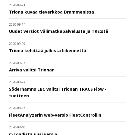
2020-09-21
Triona kuvaa tieverkkoa Drammenissa
2020-09-14
Uudet versiot Välimatkapalvelusta ja TRE:stä
2020-09-09
Triona kehittää julkista liikennettä
2020-09-07
Arriva valitsi Trionan
2020-08-24
Söderhamns LBC valitsi Trionan TRACS Flow -
tuotteen
2020-08-17
FleetAnalyzerin web-versio FleetControliin
2020-08-10
C-Loadista uusi versio