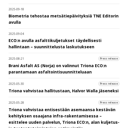
2025-09-18
Biometria tehostaa metsätiepäivityksiä TNE Editorin
avulla
2025-09-04
ECO:n avulla asfalttikuljetukset täydellisesti
hallintaan – suunnittelusta laskutukseen
2025-08-21
Press release
Brani Asfalt AS (Norja) on valinnut Triona ECO:n
parantamaan asfaltointisuunnitteluaan
2025-05-30
Press release
Triona vahvistaa hallitustaan, Halvor Walla jäseneksi
2025-05-28
Press release
Triona vahvistaa entisestään asemaansa kestävän
kehityksen osaajana infra-rakentamisessa –
esittelee uuden palvelun, Triona ECO:n, alan kuljetus-