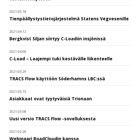
2021-05-18
Tienpäällystystietojärjestelmä Statens Vegvesenille
2021-04-12
Bergkvist Siljan siirtyy C-Loadiin insjönissä
2021-04-06
C-Load – Laajempi tuki kestävälle liikenteelle
2021-03-29
TRACS Flow käyttöön Söderhamns LBC:ssä
2021-03-15
Asiakkaat ovat tyytyväisiä Trionaan
2021-03-08
Uusi versio TRACS Flow -sovelluksesta
2021-02-26
Webinaari RoadCloudin kanssa