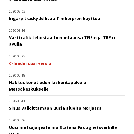
2020-08-03
Ingarp träskydd lisää Timberpron käyttöä
2020-06-16
Västtrafik tehostaa toimintaansa TNE:n ja TRE:n
avulla
2020-05-25
C-loadin uusi versio
2020-05-18
Hakkuukonetiedon laskentapalvelu
Metsäkeskukselle
2020-05-11
Sinus valloittamaan uusia alueita Norjassa
2020-05-06
Uusi metsäjärjestelmä Statens Fastighetsverkille
(SFV)