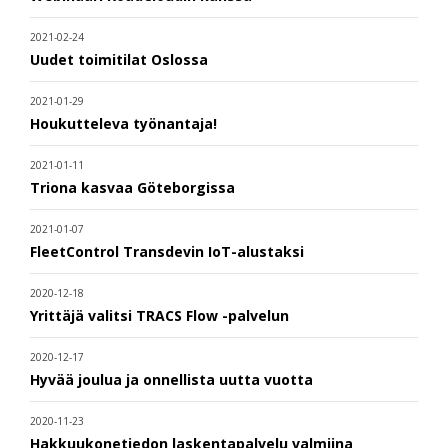
2021-02-24
Uudet toimitilat Oslossa
2021-01-29
Houkutteleva työnantaja!
2021-01-11
Triona kasvaa Göteborgissa
2021-01-07
FleetControl Transdevin IoT-alustaksi
2020-12-18
Yrittäjä valitsi TRACS Flow -palvelun
2020-12-17
Hyvää joulua ja onnellista uutta vuotta
2020-11-23
Hakkuukonetiedon laskentapalvelu valmiina