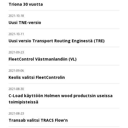
Triona 30 vuotta
2021-10-18
Uusi TNE-versio
2021-10-11
Uusi versio Transport Routing Enginestä (TRE)
2021-09-23
FleetControl Västmanlandiin (VL)
2021-09-06
Keolis valitsi FleetControlin
2021-08-30
C-Load käyttöön Holmen wood productsin useissa
toimipisteissä
2021-08-23
Transab valitsi TRACS Flow'n