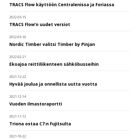
TRACS Flow käyttöön Centralenissa ja Foriassa
2022-03-15
TRACS Flow’n uudet versiot
2022-03-10
Nordic Timber valitsi Timber by Pinjan
2022-02-21
Ekoajoa reittiliikenteen sähköbusseihin
2021-12-22
Hyvää joulua ja onnellista uutta vuotta
2021-12-14
Vuoden ilmastoraportti
2021-11-12
Triona ostaa C7:n Fujitsulta
2021-10-22