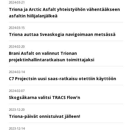
2024-03-21
Triona ja Arctic Asfalt yhteistyöhön vähentääkseen
asfaltin hiilijalanjälkeä
2024-03-15
Triona auttaa Sveaskogia navigoimaan metsässä
2024-02-20
Brani Asfalt on valinnut Trionan
projektinhallintaratkaisun toimittajaksi
2024-02-14
C7 Projectsin uusi saas-ratkaisu otettiin käyttöön
2024-02-07
Skogsåkarna valitsi TRACS Flow'n
2023-12-20
Triona-päivät onnistuivat jälleen!
2023-12-14