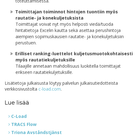
toteuttamisessa.
Toimittajan toiminnot hintojen tuontiin myös
rautatie- ja konekuljetuksista
Toimittajat voivat nyt myös helposti viedä/tuoda
hintatietoja Excelin kautta sekä asettaa perushintoja
aiempien sopimuskausien rautatie- ja konekuljetuksiin
perustuen.
Erilliset ranking-luettelot kuljetusmuotokohtaisesti
myös rautatiekuljetuksille
Tilaajille annetaan mahdollisuus luokitella toimittajat
erikseen rautatiekuljetuksille.
Lisätietoja julkaisusta löytyy palvelun julkaisutiedotteista
verkkosivustolta
c-load.com
.
Lue lisää
C-Load
TRACS Flow
Triona Avståndstjänst