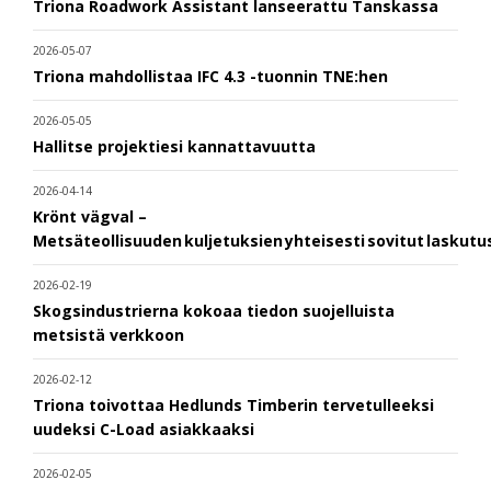
Triona Roadwork Assistant lanseerattu Tanskassa
2026-05-07
Triona mahdollistaa IFC 4.3 -tuonnin TNE:hen
2026-05-05
Hallitse projektiesi kannattavuutta
2026-04-14
Krönt vägval –
Metsäteollisuuden kuljetuksien yhteisesti sovitut laskut
2026-02-19
Skogsindustrierna kokoaa tiedon suojelluista
metsistä verkkoon
2026-02-12
Triona toivottaa Hedlunds Timberin tervetulleeksi
uudeksi C-Load asiakkaaksi
2026-02-05