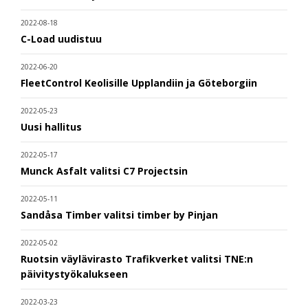
2022-08-18
C-Load uudistuu
2022-06-20
FleetControl Keolisille Upplandiin ja Göteborgiin
2022-05-23
Uusi hallitus
2022-05-17
Munck Asfalt valitsi C7 Projectsin
2022-05-11
Sandåsa Timber valitsi timber by Pinjan
2022-05-02
Ruotsin väylävirasto Trafikverket valitsi TNE:n
päivitystyökalukseen
2022-03-23