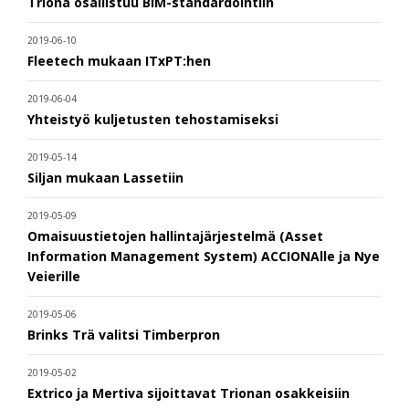
Triona osallistuu BIM-standardointiin
2019-06-10
Fleetech mukaan ITxPT:hen
2019-06-04
Yhteistyö kuljetusten tehostamiseksi
2019-05-14
Siljan mukaan Lassetiin
2019-05-09
Omaisuustietojen hallintajärjestelmä (Asset
Information Management System) ACCIONAlle ja Nye
Veierille
2019-05-06
Brinks Trä valitsi Timberpron
2019-05-02
Extrico ja Mertiva sijoittavat Trionan osakkeisiin