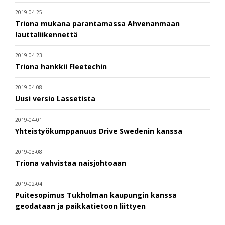
2019-04-25
Triona mukana parantamassa Ahvenanmaan
lauttaliikennettä
2019-04-23
Triona hankkii Fleetechin
2019-04-08
Uusi versio Lassetista
2019-04-01
Yhteistyökumppanuus Drive Swedenin kanssa
2019-03-08
Triona vahvistaa naisjohtoaan
2019-02-04
Puitesopimus Tukholman kaupungin kanssa
geodataan ja paikkatietoon liittyen