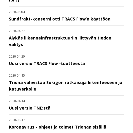
2020-05-04
Sundfrakt-konserni otti TRACS Flow’n käyttöön
2020-04-27
Älykäs liikenneinfrastruktuuriin liittyvän tiedon
välitys
2020-04-20
Uusi versio TRACS Flow -tuotteesta
2020-04-15
Triona vahvistaa Sokigon ratkaisuja liikenteeseen ja
katuverkolle
2020-04-14
Uusi versio TNE:stä
2020-03-17
Koronavirus - ohjeet ja toimet Trionan sisällä