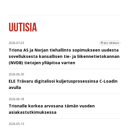
UUTISIA
2026-07-03
Press release
Triona AS ja Norjan tiehallinto sopimukseen uudesta
sovelluksesta kansallisen tie- ja liikennetietokannan
(NVDB) tietojen ylläpitoa varten
2026-06-30
ELE Trävaru digitalisoi kuljetusprosessinsa C-Loadin
avulla
2026-06-18
Trionalle korkea arvosana tämän vuoden
asiakastutkimuksessa
2026-05-13