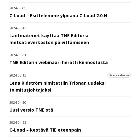
2024-08-05
C-Load – Esittelemme ylpeänä C-Load 2.0:N
2024-06-13
Lantmäteriet käyttää TNE Editoria
metsätieverkoston päivittämiseen
2024-05-31
TNE Editorin webinaari herätti kiinnostusta
2024-05-15
Press release
Lena Ridström nimitettiin Trionan uudeksi
toimitusjohtajaksi
2024-04-30
Uusi versio TNE:stä
2024-04-22
C-Load – kestävä TIE eteenpäin