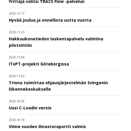
Yrittäjä valitsi TRACS Flow -palvelun
2020-12-17
Hyvää joulua ja onnellista uutta vuotta
2020-11-23
Hakkuukonetiedon laskentapalvelu valmiina
pilotointiin
2020-11-09
ITxPT-projekti Göteborgissa
2020-11-02
Triona toimittaa ohjausjärjestelmän Svingenin
liikennekeskukselle
2020-10-26
Uusi C-Loadin versio
2020-10-19
Viime vuoden ilmastoraportti valmis