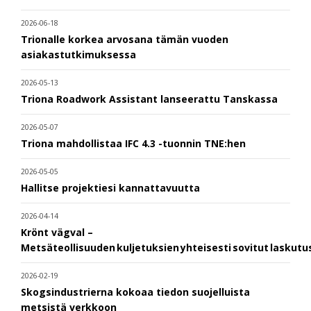
2026-06-18
Trionalle korkea arvosana tämän vuoden
asiakastutkimuksessa
2026-05-13
Triona Roadwork Assistant lanseerattu Tanskassa
2026-05-07
Triona mahdollistaa IFC 4.3 -tuonnin TNE:hen
2026-05-05
Hallitse projektiesi kannattavuutta
2026-04-14
Krönt vägval –
Metsäteollisuuden kuljetuksien yhteisesti sovitut laskut
2026-02-19
Skogsindustrierna kokoaa tiedon suojelluista
metsistä verkkoon