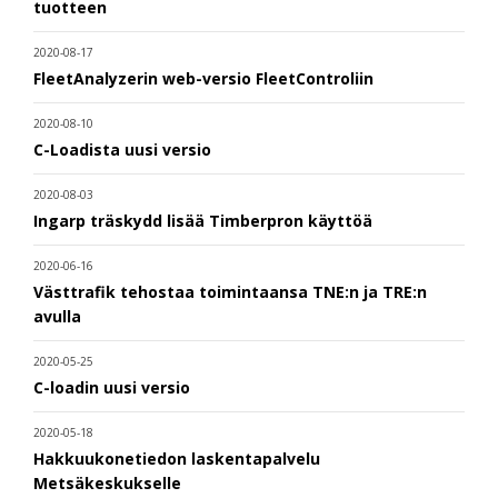
tuotteen
2020-08-17
FleetAnalyzerin web-versio FleetControliin
2020-08-10
C-Loadista uusi versio
2020-08-03
Ingarp träskydd lisää Timberpron käyttöä
2020-06-16
Västtrafik tehostaa toimintaansa TNE:n ja TRE:n
avulla
2020-05-25
C-loadin uusi versio
2020-05-18
Hakkuukonetiedon laskentapalvelu
Metsäkeskukselle