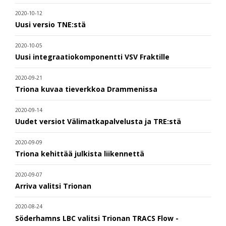
2020-10-12
Uusi versio TNE:stä
2020-10-05
Uusi integraatiokomponentti VSV Fraktille
2020-09-21
Triona kuvaa tieverkkoa Drammenissa
2020-09-14
Uudet versiot Välimatkapalvelusta ja TRE:stä
2020-09-09
Triona kehittää julkista liikennettä
2020-09-07
Arriva valitsi Trionan
2020-08-24
Söderhamns LBC valitsi Trionan TRACS Flow -