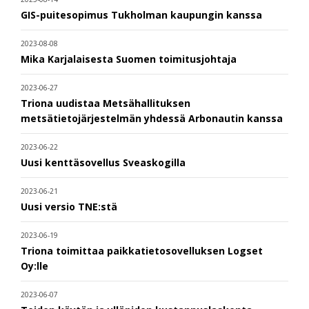
GIS-puitesopimus Tukholman kaupungin kanssa
2023-08-08
Mika Karjalaisesta Suomen toimitusjohtaja
2023-06-27
Triona uudistaa Metsähallituksen
metsätietojärjestelmän yhdessä Arbonautin kanssa
2023-06-22
Uusi kenttäsovellus Sveaskogilla
2023-06-21
Uusi versio TNE:stä
2023-06-19
Triona toimittaa paikkatietosovelluksen Logset
Oy:lle
2023-06-07