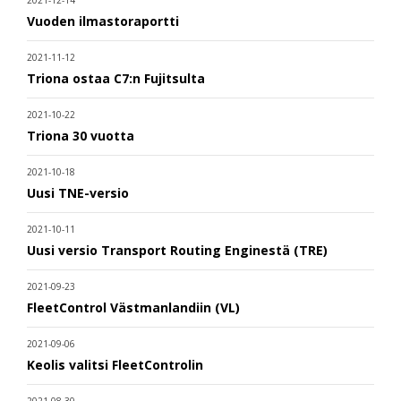
2021-12-14
Vuoden ilmastoraportti
2021-11-12
Triona ostaa C7:n Fujitsulta
2021-10-22
Triona 30 vuotta
2021-10-18
Uusi TNE-versio
2021-10-11
Uusi versio Transport Routing Enginestä (TRE)
2021-09-23
FleetControl Västmanlandiin (VL)
2021-09-06
Keolis valitsi FleetControlin
2021-08-30