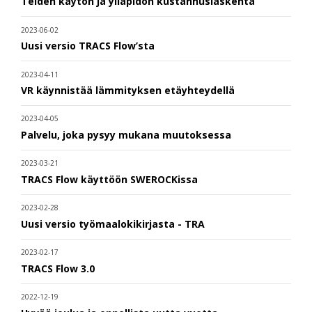
Teiden käytön ja ylläpidon kustannuslaskenta
2023-06-02
Uusi versio TRACS Flow’sta
2023-04-11
VR käynnistää lämmityksen etäyhteydellä
2023-04-05
Palvelu, joka pysyy mukana muutoksessa
2023-03-21
TRACS Flow käyttöön SWEROCKissa
2023-02-28
Uusi versio työmaalokikirjasta - TRA
2023-02-17
TRACS Flow 3.0
2022-12-19