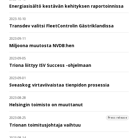
Energiasisältö kestävän kehityksen raportoinnissa
2023-10-10
Transdev valitsi FleetControlin Gästriklandissa
2023-09-11
Miljoona muutosta NVDB:hen
2023-09-05
Triona liittyy ISV Success -ohjelmaan
2023-09-01
Sveaskog virtaviivaistaa tienpidon prosessia
2023-08-28
Helsingin toimisto on muuttanut
2023-08-25
Press release
Trionan toimitusjohtaja vaihtuu
2023-08-14