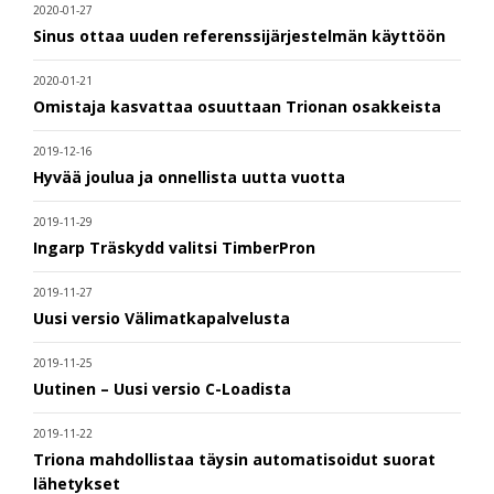
2020-01-27
Sinus ottaa uuden referenssijärjestelmän käyttöön
2020-01-21
Omistaja kasvattaa osuuttaan Trionan osakkeista
2019-12-16
Hyvää joulua ja onnellista uutta vuotta
2019-11-29
Ingarp Träskydd valitsi TimberPron
2019-11-27
Uusi versio Välimatkapalvelusta
2019-11-25
Uutinen – Uusi versio C-Loadista
2019-11-22
Triona mahdollistaa täysin automatisoidut suorat
lähetykset