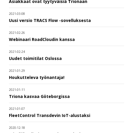
Asiakkaat ovat tyytyväisiä Trionaan
2021-03-08
Uusi versio TRACS Flow -sovelluksesta
2021-02-26
Webinaari RoadCloudin kanssa
2021-02-24
Uudet toimitilat Oslossa
2021-01-29
Houkutteleva työnantaja!
2021-01-11
Triona kasvaa Göteborgissa
2021-01-07
FleetControl Transdevin IoT-alustaksi
2020-12-18