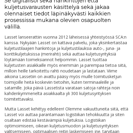
Se digitalisoi sekä hankintojen että
kuljetusvarausten käsittelyä sekä jakaa
olennaiset tiedot läpinäkyvästi kaikkien
prosessissa mukana olevien osapuolten
välillä.
Lasset lanseerattiin vuonna 2012 läheisessä yhteistyössä SCA:n
kanssa. Nykyään Lasset on kattava palvelu, joka yksinkertaistaa
kuljetustilaajien hankintoja ja kuljetustilauksia auto-, juna- ja
konttikuljetuksissa (merirahti) sekä auttaa kuljetusyrityksiä
löytämään toimeksiannot helpommin. Lasset tuottaa
kuljetusten asiakkaille myös enemmän ja parempaa tietoa siitä,
milloin heille tarkoitettu rahti noudetaan ja lastataan. Viime
aikoina Lassetiin on avattu pääsy myös muille toimitusketjun
toimijoille heitä koskeviin tietoihin, kuten terminaaleille ja
satamille. Joka päivä Lassetista varataan satoja rahteja noin
kahdenkymmeneltä asiakkaalta yli 300 kuljetusyrityksen
toimitettavaksi.
Mutta Lasset kehittyy edelleen! Olemme vakuuttuneita siitä, että
Lasset voi auttaa parantamaan logistiikan tehokkuutta ja siten
osaltaan edistää kestävämpiä kuljetuksia. Logistiikan
optimoimiseen, oikean kuljetusmuodon ja kuljetusyrityksen
valitsemiseen, optimaalisen reitin laskemiseen jne. tarvitaan