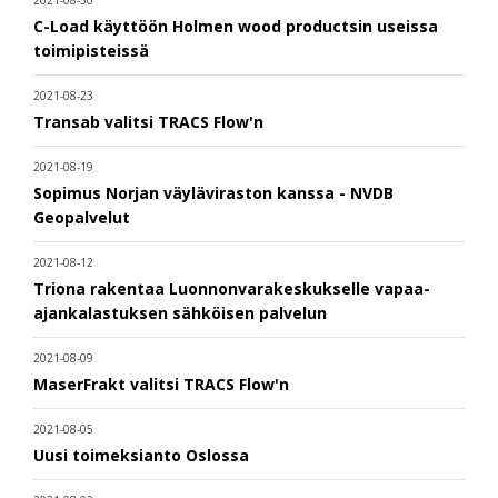
C-Load käyttöön Holmen wood productsin useissa
toimipisteissä
2021-08-23
Transab valitsi TRACS Flow'n
2021-08-19
Sopimus Norjan väyläviraston kanssa - NVDB
Geopalvelut
2021-08-12
Triona rakentaa Luonnonvarakeskukselle vapaa-
ajankalastuksen sähköisen palvelun
2021-08-09
MaserFrakt valitsi TRACS Flow'n
2021-08-05
Uusi toimeksianto Oslossa