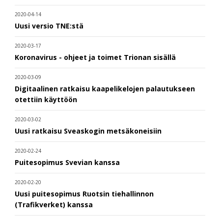
2020-04-14
Uusi versio TNE:stä
2020-03-17
Koronavirus - ohjeet ja toimet Trionan sisällä
2020-03-09
Digitaalinen ratkaisu kaapelikelojen palautukseen
otettiin käyttöön
2020-03-02
Uusi ratkaisu Sveaskogin metsäkoneisiin
2020-02-24
Puitesopimus Svevian kanssa
2020-02-20
Uusi puitesopimus Ruotsin tiehallinnon
(Trafikverket) kanssa