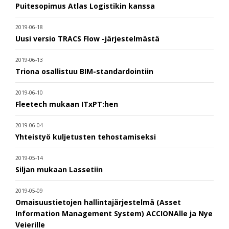
Puitesopimus Atlas Logistikin kanssa
2019-06-18
Uusi versio TRACS Flow -järjestelmästä
2019-06-13
Triona osallistuu BIM-standardointiin
2019-06-10
Fleetech mukaan ITxPT:hen
2019-06-04
Yhteistyö kuljetusten tehostamiseksi
2019-05-14
Siljan mukaan Lassetiin
2019-05-09
Omaisuustietojen hallintajärjestelmä (Asset
Information Management System) ACCIONAlle ja Nye
Veierille