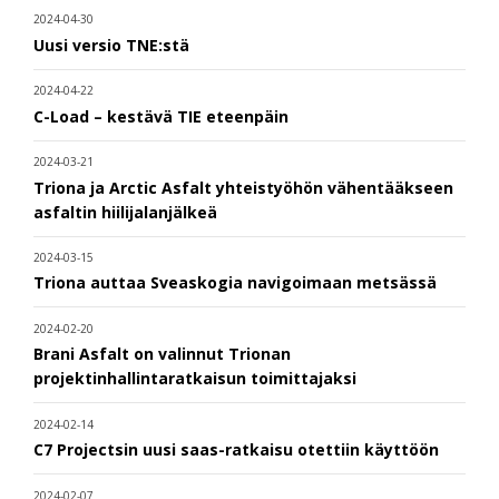
2024-04-30
Uusi versio TNE:stä
2024-04-22
C-Load – kestävä TIE eteenpäin
2024-03-21
Triona ja Arctic Asfalt yhteistyöhön vähentääkseen
asfaltin hiilijalanjälkeä
2024-03-15
Triona auttaa Sveaskogia navigoimaan metsässä
2024-02-20
Brani Asfalt on valinnut Trionan
projektinhallintaratkaisun toimittajaksi
2024-02-14
C7 Projectsin uusi saas-ratkaisu otettiin käyttöön
2024-02-07