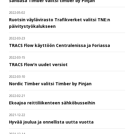
Sandåsa Timber valitsi timber by Pinjan
2022-05-02
Ruotsin väylävirasto Trafikverket valitsi TNE:n
päivitystyökalukseen
2022-03-23
TRACS Flow käyttöön Centralenissa ja Foriassa
2022-03-15
TRACS Flow’n uudet versiot
2022-03-10
Nordic Timber valitsi Timber by Pinjan
2022-02-21
Ekoajoa reittiliikenteen sähköbusseihin
2021-12-22
Hyvää joulua ja onnellista uutta vuotta