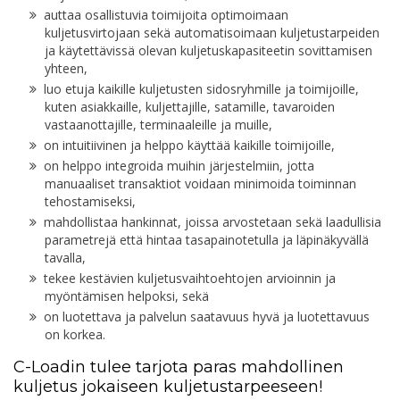
auttaa osallistuvia toimijoita optimoimaan
kuljetusvirtojaan sekä automatisoimaan kuljetustarpeiden
ja käytettävissä olevan kuljetuskapasiteetin sovittamisen
yhteen,
luo etuja kaikille kuljetusten sidosryhmille ja toimijoille,
kuten asiakkaille, kuljettajille, satamille, tavaroiden
vastaanottajille, terminaaleille ja muille,
on intuitiivinen ja helppo käyttää kaikille toimijoille,
on helppo integroida muihin järjestelmiin, jotta
manuaaliset transaktiot voidaan minimoida toiminnan
tehostamiseksi,
mahdollistaa hankinnat, joissa arvostetaan sekä laadullisia
parametrejä että hintaa tasapainotetulla ja läpinäkyvällä
tavalla,
tekee kestävien kuljetusvaihtoehtojen arvioinnin ja
myöntämisen helpoksi, sekä
on luotettava ja palvelun saatavuus hyvä ja luotettavuus
on korkea.
C-Loadin tulee tarjota paras mahdollinen
kuljetus jokaiseen kuljetustarpeeseen!