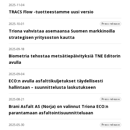
2025-11-04
TRACS Flow -tuotteestamme uusi versio
2025-10-01
Press release
Triona vahvistaa asemaansa Suomen markkinoilla
strategisen yritysoston kautta
2025-09-18
Biometria tehostaa metsätiepäivityksiä TNE Editorin
avulla
2025-09-04
ECO:n avulla asfalttikuljetukset täydellisesti
hallintaan – suunnittelusta laskutukseen
2025-08-21
Press release
Brani Asfalt AS (Norja) on valinnut Triona ECO:n
parantamaan asfaltointisuunnitteluaan
2025-05-30
Press release