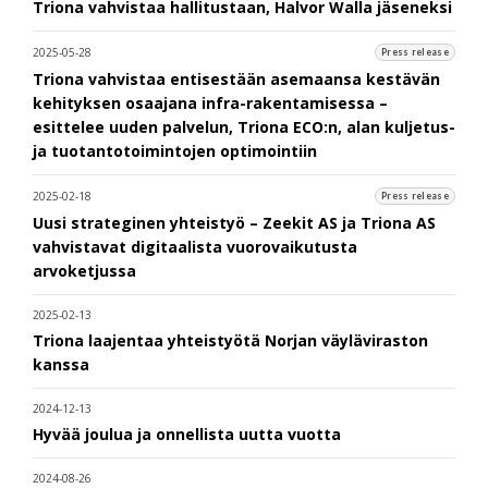
Triona vahvistaa hallitustaan, Halvor Walla jäseneksi
2025-05-28
Press release
Triona vahvistaa entisestään asemaansa kestävän
kehityksen osaajana infra-rakentamisessa –
esittelee uuden palvelun, Triona ECO:n, alan kuljetus-
ja tuotantotoimintojen optimointiin
2025-02-18
Press release
Uusi strateginen yhteistyö – Zeekit AS ja Triona AS
vahvistavat digitaalista vuorovaikutusta
arvoketjussa
2025-02-13
Triona laajentaa yhteistyötä Norjan väyläviraston
kanssa
2024-12-13
Hyvää joulua ja onnellista uutta vuotta
2024-08-26