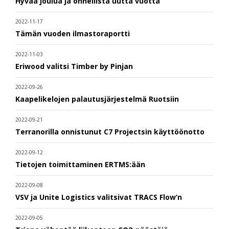
Hyvää joulua ja onnellista uutta vuotta
2022-11-17
Tämän vuoden ilmastoraportti
2022-11-03
Eriwood valitsi Timber by Pinjan
2022-09-26
Kaapelikelojen palautusjärjestelmä Ruotsiin
2022-09-21
Terranorilla onnistunut C7 Projectsin käyttöönotto
2022-09-12
Tietojen toimittaminen ERTMS:ään
2022-09-08
VSV ja Unite Logistics valitsivat TRACS Flow’n
2022-09-05