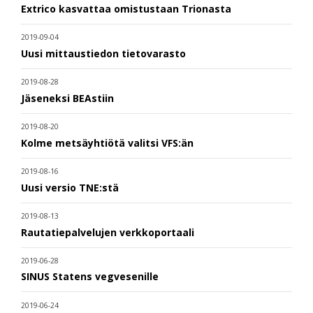
Extrico kasvattaa omistustaan Trionasta
2019-09-04
Uusi mittaustiedon tietovarasto
2019-08-28
Jäseneksi BEAstiin
2019-08-20
Kolme metsäyhtiötä valitsi VFS:än
2019-08-16
Uusi versio TNE:stä
2019-08-13
Rautatiepalvelujen verkkoportaali
2019-06-28
SINUS Statens vegvesenille
2019-06-24