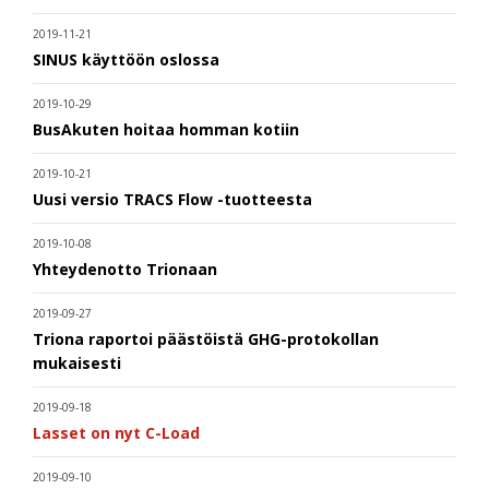
2019-11-21
SINUS käyttöön oslossa
2019-10-29
BusAkuten hoitaa homman kotiin
2019-10-21
Uusi versio TRACS Flow -tuotteesta
2019-10-08
Yhteydenotto Trionaan
2019-09-27
Triona raportoi päästöistä GHG-protokollan
mukaisesti
2019-09-18
Lasset on nyt C-Load
2019-09-10