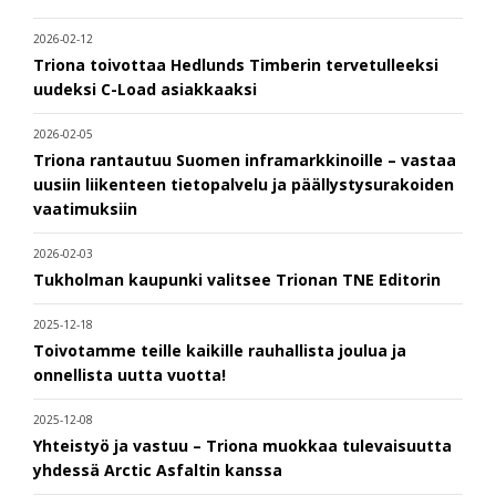
2026-02-12
Triona toivottaa Hedlunds Timberin tervetulleeksi
uudeksi C-Load asiakkaaksi
2026-02-05
Triona rantautuu Suomen inframarkkinoille – vastaa
uusiin liikenteen tietopalvelu ja päällystysurakoiden
vaatimuksiin
2026-02-03
Tukholman kaupunki valitsee Trionan TNE Editorin
2025-12-18
Toivotamme teille kaikille rauhallista joulua ja
onnellista uutta vuotta!
2025-12-08
Yhteistyö ja vastuu – Triona muokkaa tulevaisuutta
yhdessä Arctic Asfaltin kanssa