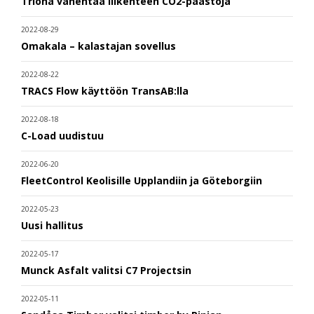
Triona vähentää liikenteen CO2-päästöjä
2022-08-29
Omakala – kalastajan sovellus
2022-08-22
TRACS Flow käyttöön TransAB:lla
2022-08-18
C-Load uudistuu
2022-06-20
FleetControl Keolisille Upplandiin ja Göteborgiin
2022-05-23
Uusi hallitus
2022-05-17
Munck Asfalt valitsi C7 Projectsin
2022-05-11