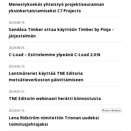
Menestyksekäs yhteistyö projektiseurannan
yksinkertaistamiseksi C7 Projects
2024-08-19
Sandåsa Timber ottaa käyttöön Timber by Pinja -
järjestelmän
2024-08-05
C-Load – Esittelemme ylpeänä C-Load 2.0:N
2024-06-13
Lantmäteriet käyttää TNE Editoria
metsätieverkoston päivittämiseen
2024-05-31
TNE Editorin webinaari herätti kiinnostusta
2024-05-15
Press release
Lena Ridström nimitettiin Trionan uudeksi
toimitusjohtajaksi