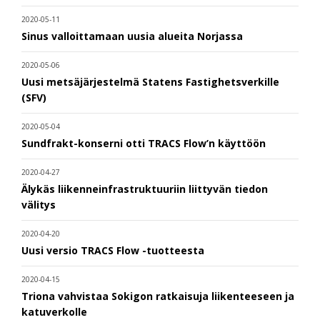
2020-05-11
Sinus valloittamaan uusia alueita Norjassa
2020-05-06
Uusi metsäjärjestelmä Statens Fastighetsverkille
(SFV)
2020-05-04
Sundfrakt-konserni otti TRACS Flow’n käyttöön
2020-04-27
Älykäs liikenneinfrastruktuuriin liittyvän tiedon
välitys
2020-04-20
Uusi versio TRACS Flow -tuotteesta
2020-04-15
Triona vahvistaa Sokigon ratkaisuja liikenteeseen ja
katuverkolle