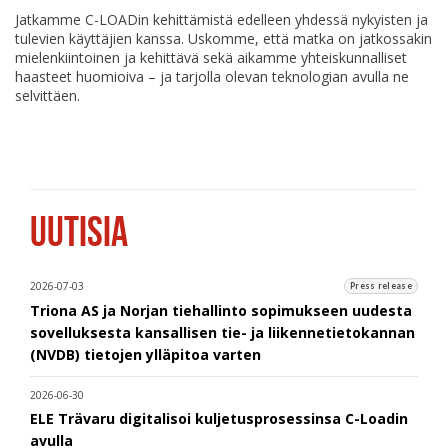
Jatkamme C-LOADin kehittämistä edelleen yhdessä nykyisten ja
tulevien käyttäjien kanssa. Uskomme, että matka on jatkossakin
mielenkiintoinen ja kehittävä sekä aikamme yhteiskunnalliset
haasteet huomioiva – ja tarjolla olevan teknologian avulla ne
selvittäen.
UUTISIA
2026-07-03
Press release
Triona AS ja Norjan tiehallinto sopimukseen uudesta
sovelluksesta kansallisen tie- ja liikennetietokannan
(NVDB) tietojen ylläpitoa varten
2026-06-30
ELE Trävaru digitalisoi kuljetusprosessinsa C-Loadin
avulla