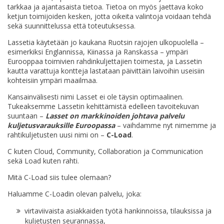
tarkkaa ja ajantasaista tietoa. Tietoa on myös jaettava koko
ketjun toimijoiden kesken, jotta oikeita valintoja voidaan tehdä
sekä suunnittelussa että toteutuksessa.
Lassetia käytetään jo kaukana Ruotsin rajojen ulkopuolella –
esimerkiksi Englannissa, Kiinassa ja Ranskassa – ympäri
Eurooppaa toimivien rahdinkuljettajien toimesta, ja Lassetin
kautta varattuja kontteja lastataan päivittäin laivoihin useisiin
kohteisiin ympäri maailmaa.
Kansainvälisesti nimi Lasset ei ole täysin optimaalinen.
Tukeaksemme Lassetin kehittämistä edelleen tavoitekuvan
suuntaan –
Lasset on markkinoiden johtava palvelu
kuljetusvarauksille Euroopassa
– vaihdamme nyt nimemme ja
rahtikuljetusten uusi nimi on –
C-Load
.
C kuten Cloud, Community, Collaboration ja Communication
sekä Load kuten rahti.
Mitä C-Load siis tulee olemaan?
Haluamme C-Loadin olevan palvelu, joka:
virtaviivaista asiakkaiden työtä hankinnoissa, tilauksissa ja
kuljetusten seurannassa,