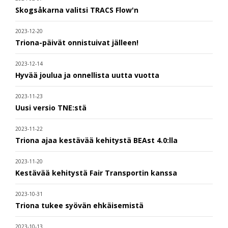
Skogsåkarna valitsi TRACS Flow'n
2023-12-20
Triona-päivät onnistuivat jälleen!
2023-12-14
Hyvää joulua ja onnellista uutta vuotta
2023-11-23
Uusi versio TNE:stä
2023-11-22
Triona ajaa kestävää kehitystä BEAst 4.0:lla
2023-11-20
Kestävää kehitystä Fair Transportin kanssa
2023-10-31
Triona tukee syövän ehkäisemistä
2023-10-13