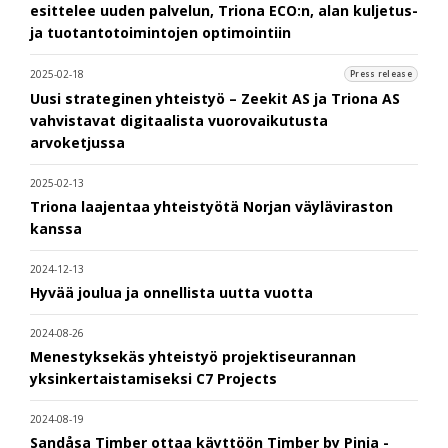
esittelee uuden palvelun, Triona ECO:n, alan kuljetus-
ja tuotantotoimintojen optimointiin
2025-02-18
Press release
Uusi strateginen yhteistyö – Zeekit AS ja Triona AS
vahvistavat digitaalista vuorovaikutusta
arvoketjussa
2025-02-13
Triona laajentaa yhteistyötä Norjan väyläviraston
kanssa
2024-12-13
Hyvää joulua ja onnellista uutta vuotta
2024-08-26
Menestyksekäs yhteistyö projektiseurannan
yksinkertaistamiseksi C7 Projects
2024-08-19
Sandåsa Timber ottaa käyttöön Timber by Pinja -