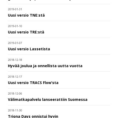
2019-01-31
Uusi versio TNE:stä
2019-01-10
Uusi versio TRE:stä
2019-01-07
Uusi versio Lassetista
2018-12-18
Hyvää joulua ja onnellista uutta vuotta
2018-12-17
Uusi versio TRACS Flow’sta
2018-12-06
Välimatkapalvelu lanseerattiin Suomessa
2018-11-30
Triona Days onnistui hyvin