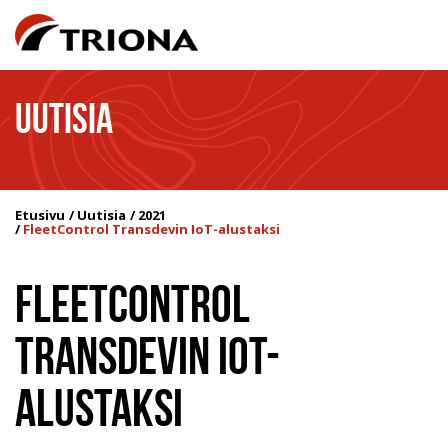
UUTISIA
Etusivu
Uutisia
2021
FleetControl Transdevin IoT-alustaksi
FLEETCONTROL
TRANSDEVIN IOT-
ALUSTAKSI