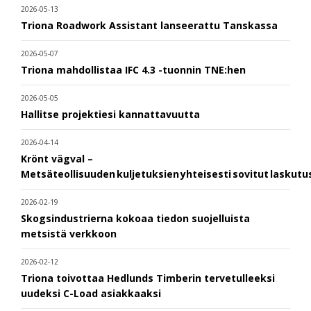
2026-05-13
Triona Roadwork Assistant lanseerattu Tanskassa
2026-05-07
Triona mahdollistaa IFC 4.3 -tuonnin TNE:hen
2026-05-05
Hallitse projektiesi kannattavuutta
2026-04-14
Krönt vägval –
Metsäteollisuuden kuljetuksien yhteisesti sovitut laskut
2026-02-19
Skogsindustrierna kokoaa tiedon suojelluista
metsistä verkkoon
2026-02-12
Triona toivottaa Hedlunds Timberin tervetulleeksi
uudeksi C-Load asiakkaaksi