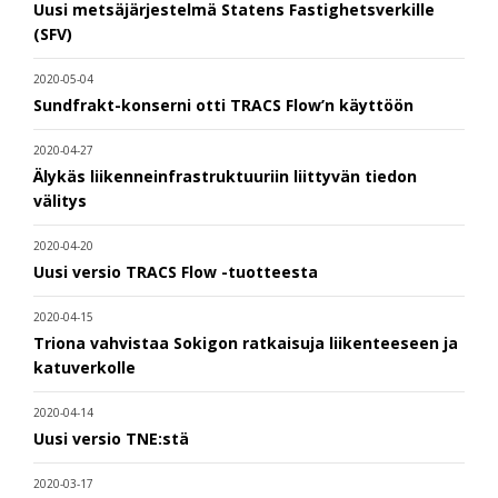
Uusi metsäjärjestelmä Statens Fastighetsverkille
(SFV)
2020-05-04
Sundfrakt-konserni otti TRACS Flow’n käyttöön
2020-04-27
Älykäs liikenneinfrastruktuuriin liittyvän tiedon
välitys
2020-04-20
Uusi versio TRACS Flow -tuotteesta
2020-04-15
Triona vahvistaa Sokigon ratkaisuja liikenteeseen ja
katuverkolle
2020-04-14
Uusi versio TNE:stä
2020-03-17