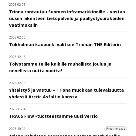
2026-02-05
Triona rantautuu Suomen inframarkkinoille – vastaa
uusiin liikenteen tietopalvelu ja päällystysurakoiden
vaatimuksiin
2026-02-03
Tukholman kaupunki valitsee Trionan TNE Editorin
2025-12-18
Toivotamme teille kaikille rauhallista joulua ja
onnellista uutta vuotta!
2025-12-08
Yhteistyö ja vastuu – Triona muokkaa tulevaisuutta
yhdessä Arctic Asfaltin kanssa
2025-11-04
TRACS Flow -tuotteestamme uusi versio
2025-10-01
Press release