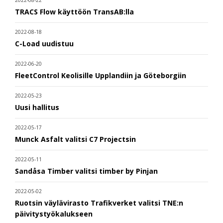
2022-08-22
TRACS Flow käyttöön TransAB:lla
2022-08-18
C-Load uudistuu
2022-06-20
FleetControl Keolisille Upplandiin ja Göteborgiin
2022-05-23
Uusi hallitus
2022-05-17
Munck Asfalt valitsi C7 Projectsin
2022-05-11
Sandåsa Timber valitsi timber by Pinjan
2022-05-02
Ruotsin väylävirasto Trafikverket valitsi TNE:n
päivitystyökalukseen