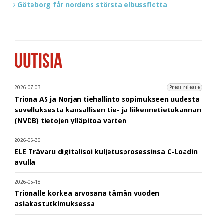
Göteborg får nordens största elbussflotta
UUTISIA
2026-07-03
Press release
Triona AS ja Norjan tiehallinto sopimukseen uudesta
sovelluksesta kansallisen tie- ja liikennetietokannan
(NVDB) tietojen ylläpitoa varten
2026-06-30
ELE Trävaru digitalisoi kuljetusprosessinsa C-Loadin
avulla
2026-06-18
Trionalle korkea arvosana tämän vuoden
asiakastutkimuksessa