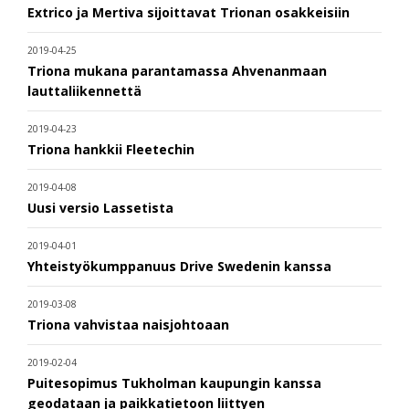
Extrico ja Mertiva sijoittavat Trionan osakkeisiin
2019-04-25
Triona mukana parantamassa Ahvenanmaan
lauttaliikennettä
2019-04-23
Triona hankkii Fleetechin
2019-04-08
Uusi versio Lassetista
2019-04-01
Yhteistyökumppanuus Drive Swedenin kanssa
2019-03-08
Triona vahvistaa naisjohtoaan
2019-02-04
Puitesopimus Tukholman kaupungin kanssa
geodataan ja paikkatietoon liittyen