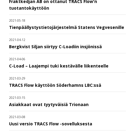
Fraktkedjan AB on ottanut TRACS Flow'n
tuotantokäyttöön
2021-05-18
Tienpäällystystietojärjestelmä Statens Vegvesenille
2021-04-12
Bergkvist Siljan siirtyy C-Loadiin insjönissä
2021-04-06
C-Load – Laajempi tuki kestävälle liikenteelle
2021-03-29
TRACS Flow käyttöön Söderhamns LBC:ssä
2021-03-15
Asiakkaat ovat tyytyväisiä Trionaan
2021-03-08
Uusi versio TRACS Flow -sovelluksesta