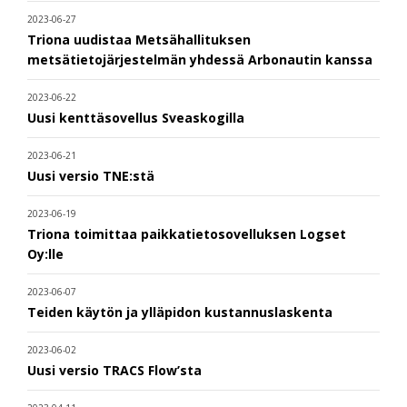
2023-06-27
Triona uudistaa Metsähallituksen
metsätietojärjestelmän yhdessä Arbonautin kanssa
2023-06-22
Uusi kenttäsovellus Sveaskogilla
2023-06-21
Uusi versio TNE:stä
2023-06-19
Triona toimittaa paikkatietosovelluksen Logset
Oy:lle
2023-06-07
Teiden käytön ja ylläpidon kustannuslaskenta
2023-06-02
Uusi versio TRACS Flow’sta