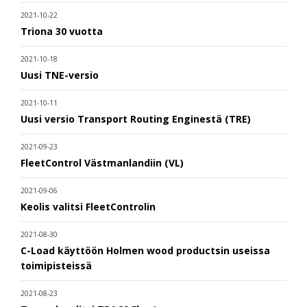
2021-10-22
Triona 30 vuotta
2021-10-18
Uusi TNE-versio
2021-10-11
Uusi versio Transport Routing Enginestä (TRE)
2021-09-23
FleetControl Västmanlandiin (VL)
2021-09-06
Keolis valitsi FleetControlin
2021-08-30
C-Load käyttöön Holmen wood productsin useissa
toimipisteissä
2021-08-23