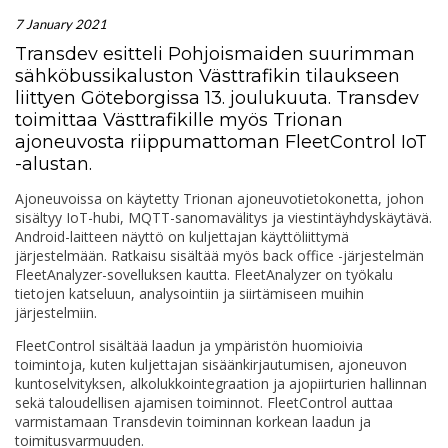
7 January 2021
Transdev esitteli Pohjoismaiden suurimman
sähköbussikaluston Västtrafikin tilaukseen
liittyen Göteborgissa 13. joulukuuta. Transdev
toimittaa Västtrafikille myös Trionan
ajoneuvosta riippumattoman FleetControl IoT
-alustan.
Ajoneuvoissa on käytetty Trionan ajoneuvotietokonetta, johon
sisältyy IoT-hubi, MQTT-sanomavälitys ja viestintäyhdyskäytävä.
Android-laitteen näyttö on kuljettajan käyttöliittymä
järjestelmään. Ratkaisu sisältää myös back office -järjestelmän
FleetAnalyzer-sovelluksen kautta. FleetAnalyzer on työkalu
tietojen katseluun, analysointiin ja siirtämiseen muihin
järjestelmiin.
FleetControl sisältää laadun ja ympäristön huomioivia
toimintoja, kuten kuljettajan sisäänkirjautumisen, ajoneuvon
kuntoselvityksen, alkolukkointegraation ja ajopiirturien hallinnan
sekä taloudellisen ajamisen toiminnot. FleetControl auttaa
varmistamaan Transdevin toiminnan korkean laadun ja
toimitusvarmuuden.