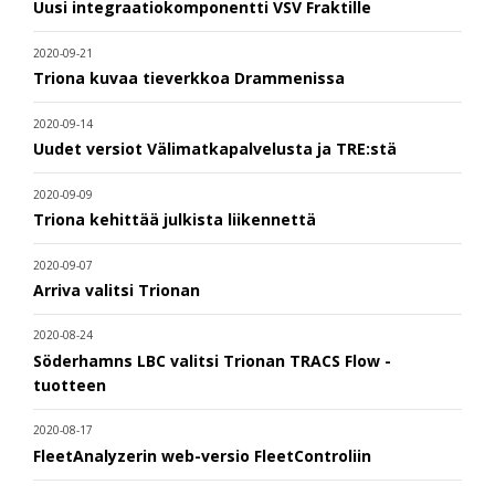
Uusi integraatiokomponentti VSV Fraktille
2020-09-21
Triona kuvaa tieverkkoa Drammenissa
2020-09-14
Uudet versiot Välimatkapalvelusta ja TRE:stä
2020-09-09
Triona kehittää julkista liikennettä
2020-09-07
Arriva valitsi Trionan
2020-08-24
Söderhamns LBC valitsi Trionan TRACS Flow -
tuotteen
2020-08-17
FleetAnalyzerin web-versio FleetControliin