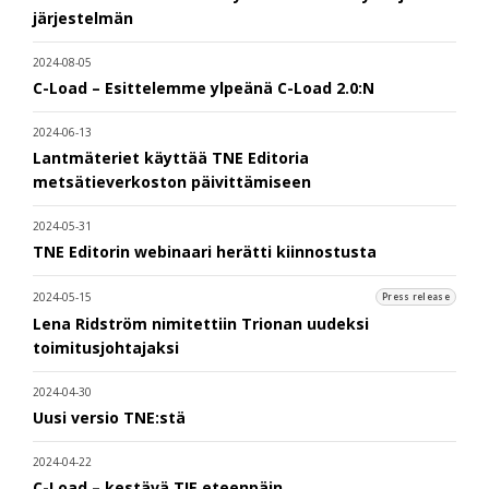
järjestelmän
2024-08-05
C-Load – Esittelemme ylpeänä C-Load 2.0:N
2024-06-13
Lantmäteriet käyttää TNE Editoria
metsätieverkoston päivittämiseen
2024-05-31
TNE Editorin webinaari herätti kiinnostusta
2024-05-15
Press release
Lena Ridström nimitettiin Trionan uudeksi
toimitusjohtajaksi
2024-04-30
Uusi versio TNE:stä
2024-04-22
C-Load – kestävä TIE eteenpäin