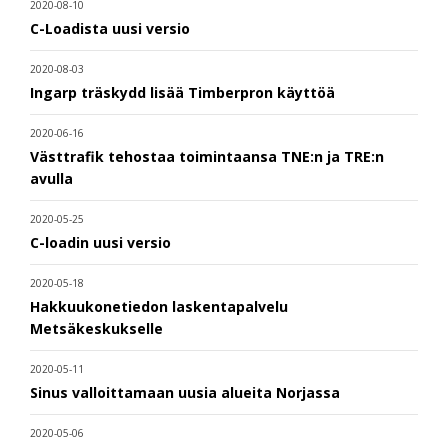
2020-08-10
C-Loadista uusi versio
2020-08-03
Ingarp träskydd lisää Timberpron käyttöä
2020-06-16
Västtrafik tehostaa toimintaansa TNE:n ja TRE:n
avulla
2020-05-25
C-loadin uusi versio
2020-05-18
Hakkuukonetiedon laskentapalvelu
Metsäkeskukselle
2020-05-11
Sinus valloittamaan uusia alueita Norjassa
2020-05-06