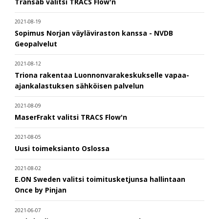
Transab valitsi TRACS Flow'n
2021-08-19
Sopimus Norjan väyläviraston kanssa - NVDB
Geopalvelut
2021-08-12
Triona rakentaa Luonnonvarakeskukselle vapaa-
ajankalastuksen sähköisen palvelun
2021-08-09
MaserFrakt valitsi TRACS Flow'n
2021-08-05
Uusi toimeksianto Oslossa
2021-08-02
E.ON Sweden valitsi toimitusketjunsa hallintaan
Once by Pinjan
2021-06-07