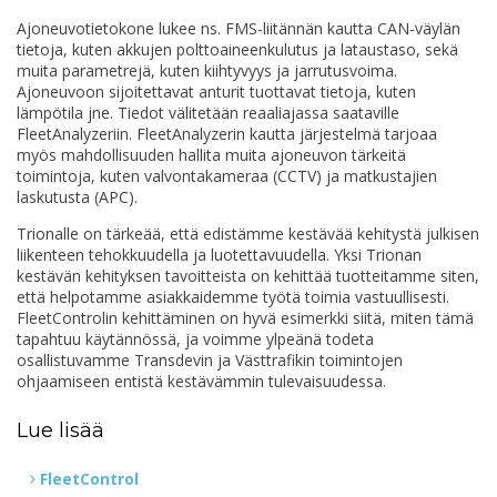
Ajoneuvotietokone lukee ns. FMS-liitännän kautta CAN-väylän
tietoja, kuten akkujen polttoaineenkulutus ja lataustaso, sekä
muita parametrejä, kuten kiihtyvyys ja jarrutusvoima.
Ajoneuvoon sijoitettavat anturit tuottavat tietoja, kuten
lämpötila jne. Tiedot välitetään reaaliajassa saataville
FleetAnalyzeriin. FleetAnalyzerin kautta järjestelmä tarjoaa
myös mahdollisuuden hallita muita ajoneuvon tärkeitä
toimintoja, kuten valvontakameraa (CCTV) ja matkustajien
laskutusta (APC).
Trionalle on tärkeää, että edistämme kestävää kehitystä julkisen
liikenteen tehokkuudella ja luotettavuudella. Yksi Trionan
kestävän kehityksen tavoitteista on kehittää tuotteitamme siten,
että helpotamme asiakkaidemme työtä toimia vastuullisesti.
FleetControlin kehittäminen on hyvä esimerkki siitä, miten tämä
tapahtuu käytännössä, ja voimme ylpeänä todeta
osallistuvamme Transdevin ja Västtrafikin toimintojen
ohjaamiseen entistä kestävämmin tulevaisuudessa.
Lue lisää
FleetControl