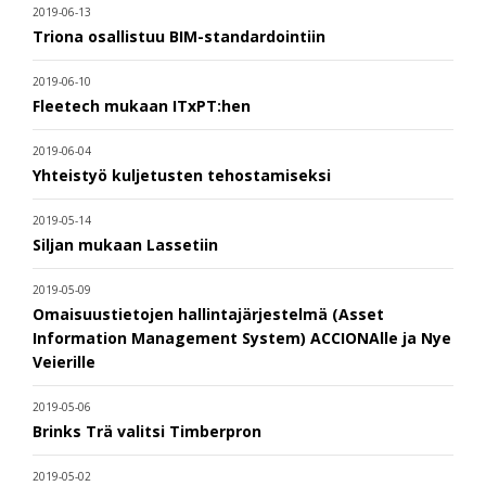
2019-06-13
Triona osallistuu BIM-standardointiin
2019-06-10
Fleetech mukaan ITxPT:hen
2019-06-04
Yhteistyö kuljetusten tehostamiseksi
2019-05-14
Siljan mukaan Lassetiin
2019-05-09
Omaisuustietojen hallintajärjestelmä (Asset
Information Management System) ACCIONAlle ja Nye
Veierille
2019-05-06
Brinks Trä valitsi Timberpron
2019-05-02