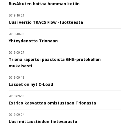
BusAkuten hoitaa homman kotiin
2019-10-21
Uusi versio TRACS Flow -tuotteesta
2019-10-08
Yhteydenotto Trionaan
2019-09-27
Triona raportoi päästöistä GHG-protokollan
mukaisesti
2019-09-18
Lasset on nyt C-Load
2019-09-10
Extrico kasvattaa omistustaan Trionasta
2019-09-04
Uusi mittaustiedon tietovarasto