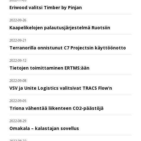
2022-11-03
Eriwood valitsi Timber by Pinjan
2022-09-26
Kaapelikelojen palautusjärjestelmä Ruotsiin
2022-09-21
Terranorilla onnistunut C7 Projectsin käyttöönotto
2022-09-12
Tietojen toimittaminen ERTMS:ään
2022-09-08
VSV ja Unite Logistics valitsivat TRACS Flow’n
2022-09-05
Triona vähentää liikenteen CO2-päästöjä
2022-08-29
Omakala – kalastajan sovellus