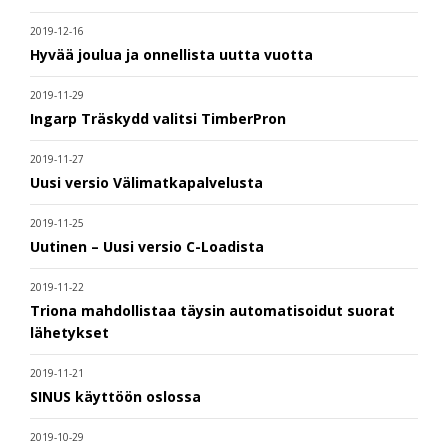
2019-12-16
Hyvää joulua ja onnellista uutta vuotta
2019-11-29
Ingarp Träskydd valitsi TimberPron
2019-11-27
Uusi versio Välimatkapalvelusta
2019-11-25
Uutinen – Uusi versio C-Loadista
2019-11-22
Triona mahdollistaa täysin automatisoidut suorat
lähetykset
2019-11-21
SINUS käyttöön oslossa
2019-10-29