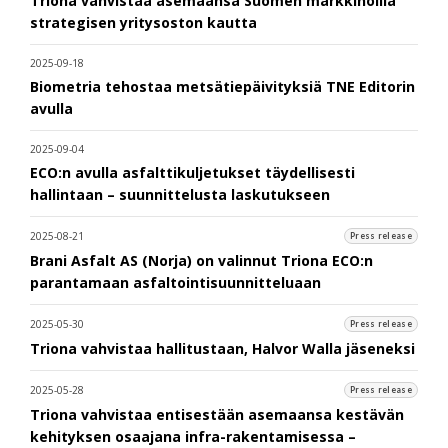
Triona vahvistaa asemaansa Suomen markkinoilla
strategisen yritysoston kautta
2025-09-18
Biometria tehostaa metsätiepäivityksiä TNE Editorin
avulla
2025-09-04
ECO:n avulla asfalttikuljetukset täydellisesti
hallintaan – suunnittelusta laskutukseen
2025-08-21
Press release
Brani Asfalt AS (Norja) on valinnut Triona ECO:n
parantamaan asfaltointisuunnitteluaan
2025-05-30
Press release
Triona vahvistaa hallitustaan, Halvor Walla jäseneksi
2025-05-28
Press release
Triona vahvistaa entisestään asemaansa kestävän
kehityksen osaajana infra-rakentamisessa –