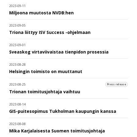
2023-09-11
Miljoona muutosta NVDB:hen
2023-09-05
Triona liittyy ISV Success -ohjelmaan
2023-09-01
Sveaskog virtaviivaistaa tienpidon prosessia
2023-08-28
Helsingin toimisto on muuttanut
2023-08-25
Press release
Trionan toimitusjohtaja vaihtuu
2023-08-14
GIS-puitesopimus Tukholman kaupungin kanssa
2023-08-08
Mika Karjalaisesta Suomen toimitusjohtaja