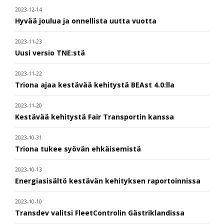
2023-12-14
Hyvää joulua ja onnellista uutta vuotta
2023-11-23
Uusi versio TNE:stä
2023-11-22
Triona ajaa kestävää kehitystä BEAst 4.0:lla
2023-11-20
Kestävää kehitystä Fair Transportin kanssa
2023-10-31
Triona tukee syövän ehkäisemistä
2023-10-13
Energiasisältö kestävän kehityksen raportoinnissa
2023-10-10
Transdev valitsi FleetControlin Gästriklandissa