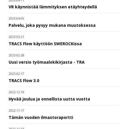
2023-04-11
VR käynnistää lämmityksen etäyhteydellä
2023-04-05
Palvelu, joka pysyy mukana muutoksessa
2023-03-21
TRACS Flow käyttöön SWEROCKissa
2023-02-28
Uusi versio työmaalokikirjasta - TRA
2023-02-17
TRACS Flow 3.0
2022-12-19
Hyvää joulua ja onnellista uutta vuotta
2022-11-17
Tämän vuoden ilmastoraportti