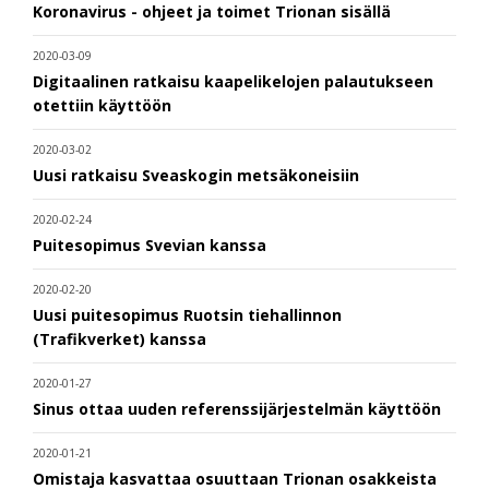
Koronavirus - ohjeet ja toimet Trionan sisällä
2020-03-09
Digitaalinen ratkaisu kaapelikelojen palautukseen
otettiin käyttöön
2020-03-02
Uusi ratkaisu Sveaskogin metsäkoneisiin
2020-02-24
Puitesopimus Svevian kanssa
2020-02-20
Uusi puitesopimus Ruotsin tiehallinnon
(Trafikverket) kanssa
2020-01-27
Sinus ottaa uuden referenssijärjestelmän käyttöön
2020-01-21
Omistaja kasvattaa osuuttaan Trionan osakkeista