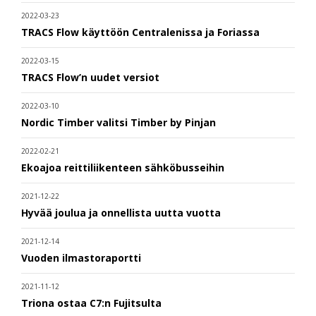
2022-03-23
TRACS Flow käyttöön Centralenissa ja Foriassa
2022-03-15
TRACS Flow’n uudet versiot
2022-03-10
Nordic Timber valitsi Timber by Pinjan
2022-02-21
Ekoajoa reittiliikenteen sähköbusseihin
2021-12-22
Hyvää joulua ja onnellista uutta vuotta
2021-12-14
Vuoden ilmastoraportti
2021-11-12
Triona ostaa C7:n Fujitsulta