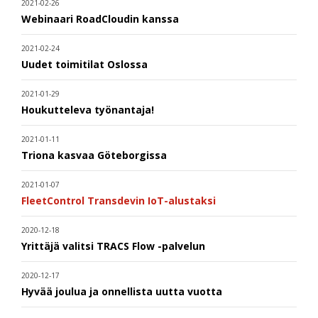
2021-02-26
Webinaari RoadCloudin kanssa
2021-02-24
Uudet toimitilat Oslossa
2021-01-29
Houkutteleva työnantaja!
2021-01-11
Triona kasvaa Göteborgissa
2021-01-07
FleetControl Transdevin IoT-alustaksi
2020-12-18
Yrittäjä valitsi TRACS Flow -palvelun
2020-12-17
Hyvää joulua ja onnellista uutta vuotta