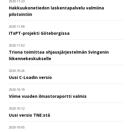
2020-11-23
Hakkuukonetiedon laskentapalvelu valmiina
pilotointiin
2020-11-09
ITxPT-projekti Göteborgissa
2020-11-02
Triona toimittaa ohjausjärjestelmän Svingenin
liikennekeskukselle
2020-10-26
Uusi C-Loadin versio
2020-10-19
Viime vuoden ilmastoraportti valmis
2020-10-12
Uusi versio TNE:stä
2020-10-05