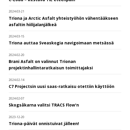
2024-03-21
Triona ja Arctic Asfalt yhteistyöhön vähentääkseen
asfaltin hiilijalanjälkeä
2024-03-15
Triona auttaa Sveaskogia navigoimaan metsässä
2024-02-20
Brani Asfalt on valinnut Trionan
projektinhallintaratkaisun toimittajaksi
2024-02-14
C7 Projectsin uusi saas-ratkaisu otettiin käyttöön
2024-02-07
Skogsåkarna valitsi TRACS Flow'n
2023-12-20
Triona-päivät onnistuivat jälleen!