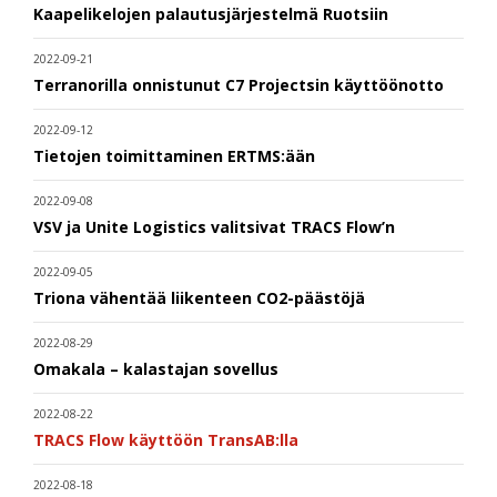
Kaapelikelojen palautusjärjestelmä Ruotsiin
2022-09-21
Terranorilla onnistunut C7 Projectsin käyttöönotto
2022-09-12
Tietojen toimittaminen ERTMS:ään
2022-09-08
VSV ja Unite Logistics valitsivat TRACS Flow’n
2022-09-05
Triona vähentää liikenteen CO2-päästöjä
2022-08-29
Omakala – kalastajan sovellus
2022-08-22
TRACS Flow käyttöön TransAB:lla
2022-08-18