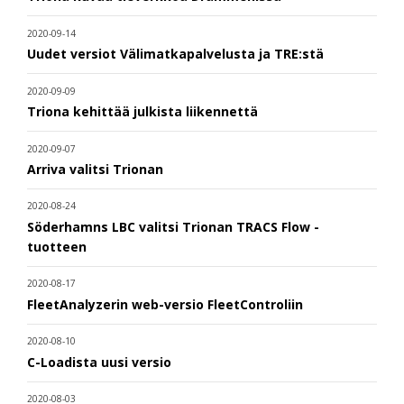
2020-09-14
Uudet versiot Välimatkapalvelusta ja TRE:stä
2020-09-09
Triona kehittää julkista liikennettä
2020-09-07
Arriva valitsi Trionan
2020-08-24
Söderhamns LBC valitsi Trionan TRACS Flow -
tuotteen
2020-08-17
FleetAnalyzerin web-versio FleetControliin
2020-08-10
C-Loadista uusi versio
2020-08-03