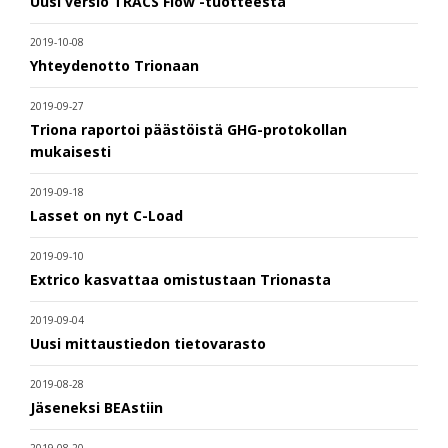
Uusi versio TRACS Flow -tuotteesta
2019-10-08
Yhteydenotto Trionaan
2019-09-27
Triona raportoi päästöistä GHG-protokollan
mukaisesti
2019-09-18
Lasset on nyt C-Load
2019-09-10
Extrico kasvattaa omistustaan Trionasta
2019-09-04
Uusi mittaustiedon tietovarasto
2019-08-28
Jäseneksi BEAstiin
2019-08-20