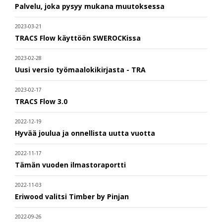
Palvelu, joka pysyy mukana muutoksessa
2023-03-21
TRACS Flow käyttöön SWEROCKissa
2023-02-28
Uusi versio työmaalokikirjasta - TRA
2023-02-17
TRACS Flow 3.0
2022-12-19
Hyvää joulua ja onnellista uutta vuotta
2022-11-17
Tämän vuoden ilmastoraportti
2022-11-03
Eriwood valitsi Timber by Pinjan
2022-09-26