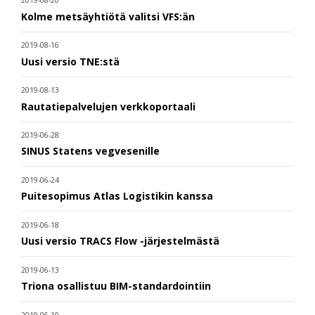
Kolme metsäyhtiötä valitsi VFS:än
2019-08-16
Uusi versio TNE:stä
2019-08-13
Rautatiepalvelujen verkkoportaali
2019-06-28
SINUS Statens vegvesenille
2019-06-24
Puitesopimus Atlas Logistikin kanssa
2019-06-18
Uusi versio TRACS Flow -järjestelmästä
2019-06-13
Triona osallistuu BIM-standardointiin
2019-06-10