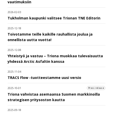
vaatimuksiin
2026-02-03
Tukholman kaupunki valitsee Trionan TNE Editorin
2025-12-18
Toivotamme teille kaikille rauhallista joulua ja
onnellista uutta vuotta!
2025-12-08
Yhteistyö ja vastuu – Triona muokkaa tulevaisuutta
yhdessä Arctic Asfaltin kanssa
2025-11-04
TRACS Flow -tuotteestamme uusi versio
2025-10-01
Press release
Triona vahvistaa asemaansa Suomen markkinoilla
strategisen yritysoston kautta
2025-09-18