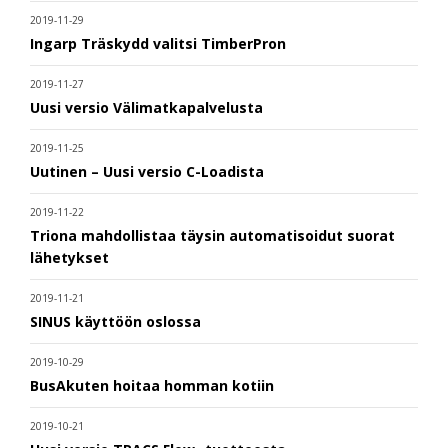
2019-11-29
Ingarp Träskydd valitsi TimberPron
2019-11-27
Uusi versio Välimatkapalvelusta
2019-11-25
Uutinen – Uusi versio C-Loadista
2019-11-22
Triona mahdollistaa täysin automatisoidut suorat
lähetykset
2019-11-21
SINUS käyttöön oslossa
2019-10-29
BusAkuten hoitaa homman kotiin
2019-10-21