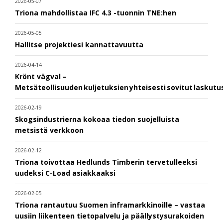
2026-05-07
Triona mahdollistaa IFC 4.3 -tuonnin TNE:hen
2026-05-05
Hallitse projektiesi kannattavuutta
2026-04-14
Krönt vägval –
Metsäteollisuuden kuljetuksien yhteisesti sovitut laskut
2026-02-19
Skogsindustrierna kokoaa tiedon suojelluista
metsistä verkkoon
2026-02-12
Triona toivottaa Hedlunds Timberin tervetulleeksi
uudeksi C-Load asiakkaaksi
2026-02-05
Triona rantautuu Suomen inframarkkinoille – vastaa
uusiin liikenteen tietopalvelu ja päällystysurakoiden