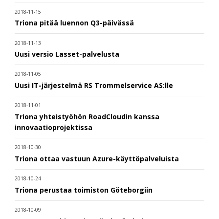
2018-11-15
Triona pitää luennon Q3-päivässä
2018-11-13
Uusi versio Lasset-palvelusta
2018-11-05
Uusi IT-järjestelmä RS Trommelservice AS:lle
2018-11-01
Triona yhteistyöhön RoadCloudin kanssa
innovaatioprojektissa
2018-10-30
Triona ottaa vastuun Azure-käyttöpalveluista
2018-10-24
Triona perustaa toimiston Göteborgiin
2018-10-09