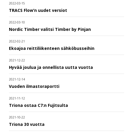
2022-03-15
TRACS Flow’n uudet versiot
2022-03-10
Nordic Timber valitsi Timber by Pinjan
2022-02-21
Ekoajoa reittiliikenteen sähköbusseihin
2021-12-22
Hyvää joulua ja onnellista uutta vuotta
2021-12-14
Vuoden ilmastoraportti
2021-11-12
Triona ostaa C7:n Fujitsulta
2021-10-22
Triona 30 vuotta