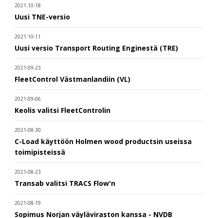
2021-10-18
Uusi TNE-versio
2021-10-11
Uusi versio Transport Routing Enginestä (TRE)
2021-09-23
FleetControl Västmanlandiin (VL)
2021-09-06
Keolis valitsi FleetControlin
2021-08-30
C-Load käyttöön Holmen wood productsin useissa
toimipisteissä
2021-08-23
Transab valitsi TRACS Flow'n
2021-08-19
Sopimus Norjan väyläviraston kanssa - NVDB