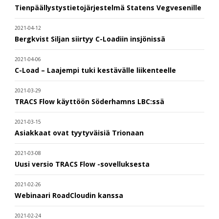
Tienpäällystystietojärjestelmä Statens Vegvesenille
2021-04-12
Bergkvist Siljan siirtyy C-Loadiin insjönissä
2021-04-06
C-Load – Laajempi tuki kestävälle liikenteelle
2021-03-29
TRACS Flow käyttöön Söderhamns LBC:ssä
2021-03-15
Asiakkaat ovat tyytyväisiä Trionaan
2021-03-08
Uusi versio TRACS Flow -sovelluksesta
2021-02-26
Webinaari RoadCloudin kanssa
2021-02-24