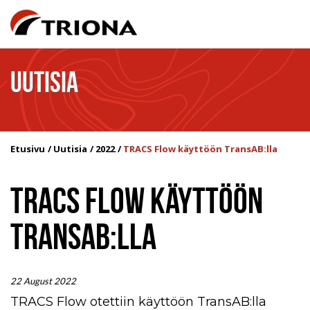
UUTISIA
Etusivu
Uutisia
2022
TRACS Flow käyttöön TransAB:lla
TRACS FLOW KÄYTTÖÖN
TRANSAB:LLA
22 August 2022
TRACS Flow otettiin käyttöön TransAB:lla