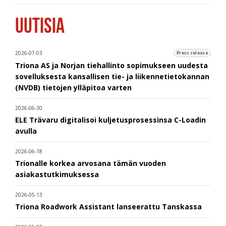
UUTISIA
2026-07-03
Press release
Triona AS ja Norjan tiehallinto sopimukseen uudesta
sovelluksesta kansallisen tie- ja liikennetietokannan
(NVDB) tietojen ylläpitoa varten
2026-06-30
ELE Trävaru digitalisoi kuljetusprosessinsa C-Loadin
avulla
2026-06-18
Trionalle korkea arvosana tämän vuoden
asiakastutkimuksessa
2026-05-13
Triona Roadwork Assistant lanseerattu Tanskassa