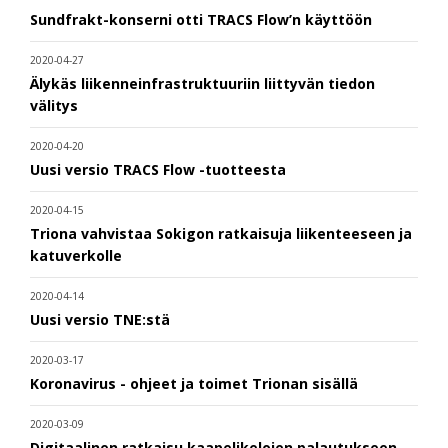
Sundfrakt-konserni otti TRACS Flow’n käyttöön
2020-04-27
Älykäs liikenneinfrastruktuuriin liittyvän tiedon
välitys
2020-04-20
Uusi versio TRACS Flow -tuotteesta
2020-04-15
Triona vahvistaa Sokigon ratkaisuja liikenteeseen ja
katuverkolle
2020-04-14
Uusi versio TNE:stä
2020-03-17
Koronavirus - ohjeet ja toimet Trionan sisällä
2020-03-09
Digitaalinen ratkaisu kaapelikelojen palautukseen