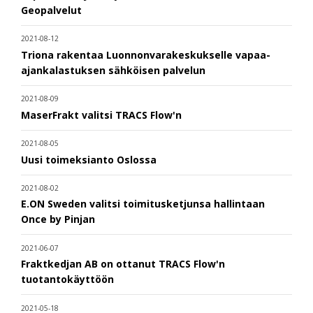
Geopalvelut
2021-08-12
Triona rakentaa Luonnonvarakeskukselle vapaa-
ajankalastuksen sähköisen palvelun
2021-08-09
MaserFrakt valitsi TRACS Flow'n
2021-08-05
Uusi toimeksianto Oslossa
2021-08-02
E.ON Sweden valitsi toimitusketjunsa hallintaan
Once by Pinjan
2021-06-07
Fraktkedjan AB on ottanut TRACS Flow'n
tuotantokäyttöön
2021-05-18