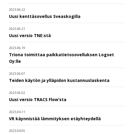
2023-06-22
Uusi kenttäsovellus Sveaskogilla
2023-06-21
Uusi versio TNE:stä
2023-06-19
Triona toimittaa paikkatietosovelluksen Logset
Oy:lle
2023-06-07
Teiden käytön ja ylläpidon kustannuslaskenta
2023-06-02
Uusi versio TRACS Flow’sta
2023-04-11
VR käynnistää lämmityksen etäyhteydellä
2023-04-05