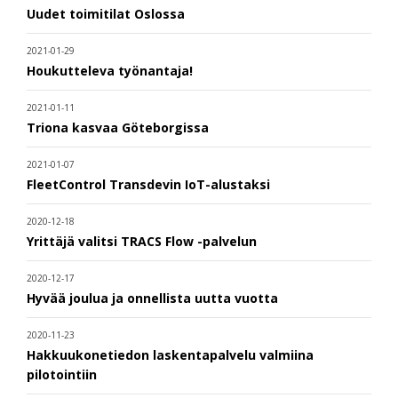
Uudet toimitilat Oslossa
2021-01-29
Houkutteleva työnantaja!
2021-01-11
Triona kasvaa Göteborgissa
2021-01-07
FleetControl Transdevin IoT-alustaksi
2020-12-18
Yrittäjä valitsi TRACS Flow -palvelun
2020-12-17
Hyvää joulua ja onnellista uutta vuotta
2020-11-23
Hakkuukonetiedon laskentapalvelu valmiina
pilotointiin