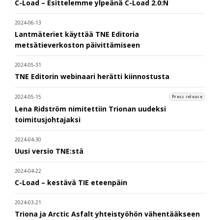
C-Load – Esittelemme ylpeänä C-Load 2.0:N
2024-06-13
Lantmäteriet käyttää TNE Editoria
metsätieverkoston päivittämiseen
2024-05-31
TNE Editorin webinaari herätti kiinnostusta
2024-05-15
Press release
Lena Ridström nimitettiin Trionan uudeksi
toimitusjohtajaksi
2024-04-30
Uusi versio TNE:stä
2024-04-22
C-Load – kestävä TIE eteenpäin
2024-03-21
Triona ja Arctic Asfalt yhteistyöhön vähentääkseen