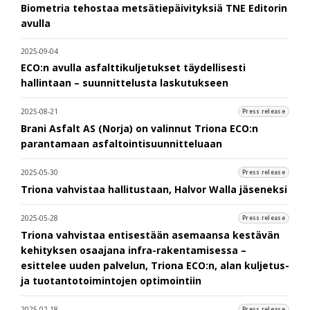
Biometria tehostaa metsätiepäivityksiä TNE Editorin
avulla
2025-09-04
ECO:n avulla asfalttikuljetukset täydellisesti
hallintaan – suunnittelusta laskutukseen
2025-08-21
Press release
Brani Asfalt AS (Norja) on valinnut Triona ECO:n
parantamaan asfaltointisuunnitteluaan
2025-05-30
Press release
Triona vahvistaa hallitustaan, Halvor Walla jäseneksi
2025-05-28
Press release
Triona vahvistaa entisestään asemaansa kestävän
kehityksen osaajana infra-rakentamisessa –
esittelee uuden palvelun, Triona ECO:n, alan kuljetus-
ja tuotantotoimintojen optimointiin
2025-02-18
Press release