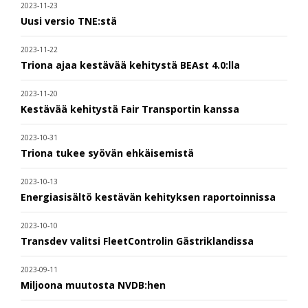
2023-11-23
Uusi versio TNE:stä
2023-11-22
Triona ajaa kestävää kehitystä BEAst 4.0:lla
2023-11-20
Kestävää kehitystä Fair Transportin kanssa
2023-10-31
Triona tukee syövän ehkäisemistä
2023-10-13
Energiasisältö kestävän kehityksen raportoinnissa
2023-10-10
Transdev valitsi FleetControlin Gästriklandissa
2023-09-11
Miljoona muutosta NVDB:hen