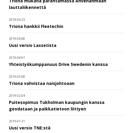
Triona mukana parantamassa Ahvenanmaan
lauttaliikennettä
2019-04-23
Triona hankkii Fleetechin
2019-04-08
Uusi versio Lassetista
2019-04-01
Yhteistyökumppanuus Drive Swedenin kanssa
2019-03-08
Triona vahvistaa naisjohtoaan
2019-02-04
Puitesopimus Tukholman kaupungin kanssa
geodataan ja paikkatietoon liittyen
2019-01-31
Uusi versio TNE:stä