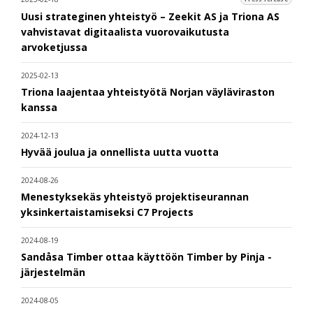
Uusi strateginen yhteistyö – Zeekit AS ja Triona AS
vahvistavat digitaalista vuorovaikutusta
arvoketjussa
2025-02-13
Triona laajentaa yhteistyötä Norjan väyläviraston
kanssa
2024-12-13
Hyvää joulua ja onnellista uutta vuotta
2024-08-26
Menestyksekäs yhteistyö projektiseurannan
yksinkertaistamiseksi C7 Projects
2024-08-19
Sandåsa Timber ottaa käyttöön Timber by Pinja -
järjestelmän
2024-08-05