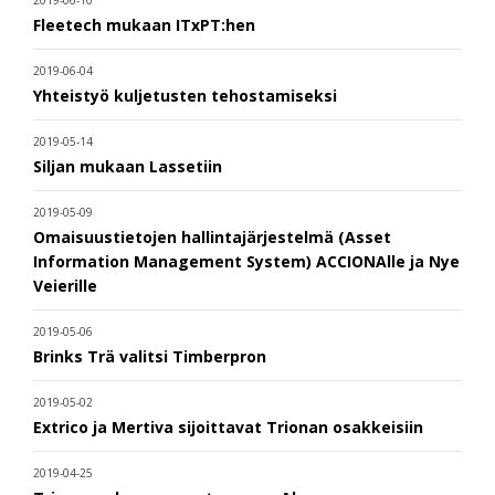
Fleetech mukaan ITxPT:hen
2019-06-04
Yhteistyö kuljetusten tehostamiseksi
2019-05-14
Siljan mukaan Lassetiin
2019-05-09
Omaisuustietojen hallintajärjestelmä (Asset
Information Management System) ACCIONAlle ja Nye
Veierille
2019-05-06
Brinks Trä valitsi Timberpron
2019-05-02
Extrico ja Mertiva sijoittavat Trionan osakkeisiin
2019-04-25