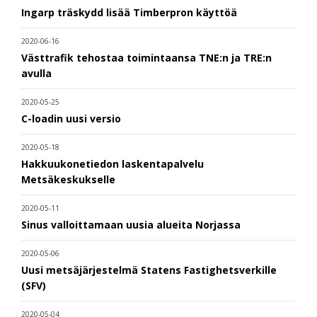
Ingarp träskydd lisää Timberpron käyttöä
2020-06-16
Västtrafik tehostaa toimintaansa TNE:n ja TRE:n
avulla
2020-05-25
C-loadin uusi versio
2020-05-18
Hakkuukonetiedon laskentapalvelu
Metsäkeskukselle
2020-05-11
Sinus valloittamaan uusia alueita Norjassa
2020-05-06
Uusi metsäjärjestelmä Statens Fastighetsverkille
(SFV)
2020-05-04