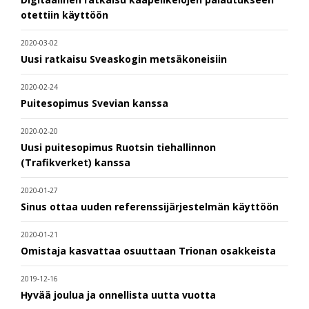
otettiin käyttöön
2020-03-02
Uusi ratkaisu Sveaskogin metsäkoneisiin
2020-02-24
Puitesopimus Svevian kanssa
2020-02-20
Uusi puitesopimus Ruotsin tiehallinnon
(Trafikverket) kanssa
2020-01-27
Sinus ottaa uuden referenssijärjestelmän käyttöön
2020-01-21
Omistaja kasvattaa osuuttaan Trionan osakkeista
2019-12-16
Hyvää joulua ja onnellista uutta vuotta