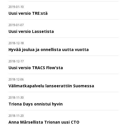
2019-01-10
Uusi versio TRE:stä
2019-01-07
Uusi versio Lassetista
2018-12-18
Hyvää joulua ja onnellista uutta vuotta
2018-12-17
Uusi versio TRACS Flow’sta
2018-12-06
Välimatkapalvelu lanseerattiin Suomessa
2018-11-30
Triona Days onnistui hyvin
2018-11-20
Anna Mårsellista Trionan uusi CTO