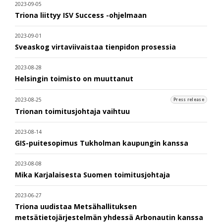
2023-09-05
Triona liittyy ISV Success -ohjelmaan
2023-09-01
Sveaskog virtaviivaistaa tienpidon prosessia
2023-08-28
Helsingin toimisto on muuttanut
2023-08-25
Press release
Trionan toimitusjohtaja vaihtuu
2023-08-14
GIS-puitesopimus Tukholman kaupungin kanssa
2023-08-08
Mika Karjalaisesta Suomen toimitusjohtaja
2023-06-27
Triona uudistaa Metsähallituksen
metsätietojärjestelmän yhdessä Arbonautin kanssa