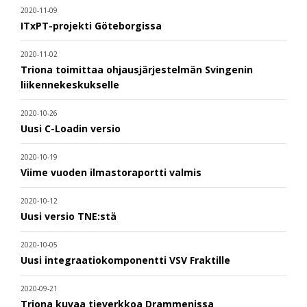
2020-11-09
ITxPT-projekti Göteborgissa
2020-11-02
Triona toimittaa ohjausjärjestelmän Svingenin
liikennekeskukselle
2020-10-26
Uusi C-Loadin versio
2020-10-19
Viime vuoden ilmastoraportti valmis
2020-10-12
Uusi versio TNE:stä
2020-10-05
Uusi integraatiokomponentti VSV Fraktille
2020-09-21
Triona kuvaa tieverkkoa Drammenissa