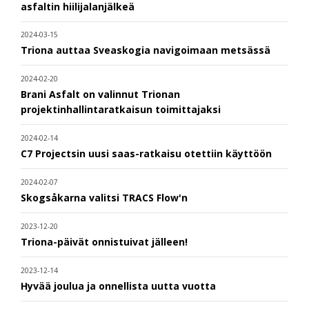
asfaltin hiilijalanjälkeä
2024-03-15
Triona auttaa Sveaskogia navigoimaan metsässä
2024-02-20
Brani Asfalt on valinnut Trionan
projektinhallintaratkaisun toimittajaksi
2024-02-14
C7 Projectsin uusi saas-ratkaisu otettiin käyttöön
2024-02-07
Skogsåkarna valitsi TRACS Flow'n
2023-12-20
Triona-päivät onnistuivat jälleen!
2023-12-14
Hyvää joulua ja onnellista uutta vuotta