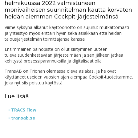
helmikuussa 2022 valmistuneen
monivaiheisen suunnitelman kautta korvaten
heidän aiemman Cockpit-järjestelmänsä.
Viime syksynä alkanut käyttöönotto on sujunut mutkattomasti
ja yhteistyö myös erittäin hyvin sekä asiakkaan että heidän
talousjärjestelmän toimittajansa kanssa.
Ensimmäinen painopiste on ollut siirtyminen uuteen
tulevaisuudenkestävään järjestelmään ja sen jälkeen jatkaa
kehitystä prosessiparannuksilla ja digitalisaatiolla.
TransAB on Trionan olemassa oleva asiakas, ja he ovat
käyttäneet useiden vuosien ajan aiempaa Cockpit-tuotettamme,
joka nyt siis poistuu käytöstä.
Lue lisää
TRACS Flow
transab.se