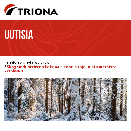
UUTISIA
Etusivu
Uutisia
2026
Skogsindustrierna kokoaa tiedon suojelluista metsistä
verkkoon