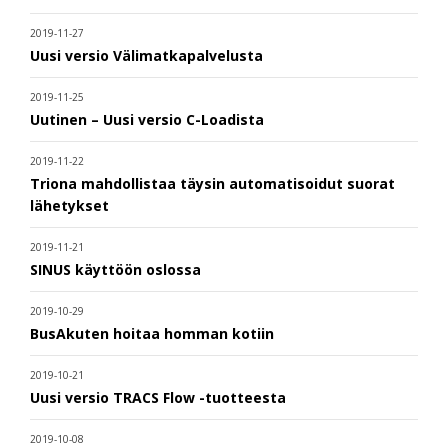
2019-11-27
Uusi versio Välimatkapalvelusta
2019-11-25
Uutinen – Uusi versio C-Loadista
2019-11-22
Triona mahdollistaa täysin automatisoidut suorat
lähetykset
2019-11-21
SINUS käyttöön oslossa
2019-10-29
BusAkuten hoitaa homman kotiin
2019-10-21
Uusi versio TRACS Flow -tuotteesta
2019-10-08