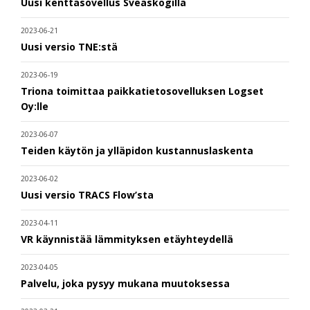
Uusi kenttäsovellus Sveaskogilla
2023-06-21
Uusi versio TNE:stä
2023-06-19
Triona toimittaa paikkatietosovelluksen Logset
Oy:lle
2023-06-07
Teiden käytön ja ylläpidon kustannuslaskenta
2023-06-02
Uusi versio TRACS Flow’sta
2023-04-11
VR käynnistää lämmityksen etäyhteydellä
2023-04-05
Palvelu, joka pysyy mukana muutoksessa