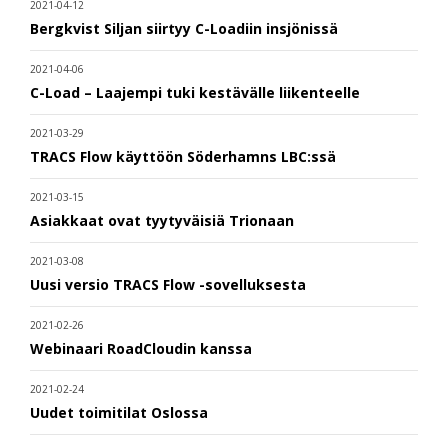
2021-04-12
Bergkvist Siljan siirtyy C-Loadiin insjönissä
2021-04-06
C-Load – Laajempi tuki kestävälle liikenteelle
2021-03-29
TRACS Flow käyttöön Söderhamns LBC:ssä
2021-03-15
Asiakkaat ovat tyytyväisiä Trionaan
2021-03-08
Uusi versio TRACS Flow -sovelluksesta
2021-02-26
Webinaari RoadCloudin kanssa
2021-02-24
Uudet toimitilat Oslossa