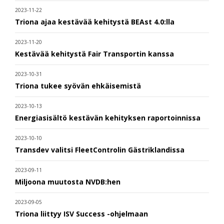
2023-11-22
Triona ajaa kestävää kehitystä BEAst 4.0:lla
2023-11-20
Kestävää kehitystä Fair Transportin kanssa
2023-10-31
Triona tukee syövän ehkäisemistä
2023-10-13
Energiasisältö kestävän kehityksen raportoinnissa
2023-10-10
Transdev valitsi FleetControlin Gästriklandissa
2023-09-11
Miljoona muutosta NVDB:hen
2023-09-05
Triona liittyy ISV Success -ohjelmaan