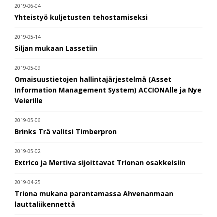
2019-06-04
Yhteistyö kuljetusten tehostamiseksi
2019-05-14
Siljan mukaan Lassetiin
2019-05-09
Omaisuustietojen hallintajärjestelmä (Asset
Information Management System) ACCIONAlle ja Nye
Veierille
2019-05-06
Brinks Trä valitsi Timberpron
2019-05-02
Extrico ja Mertiva sijoittavat Trionan osakkeisiin
2019-04-25
Triona mukana parantamassa Ahvenanmaan
lauttaliikennettä