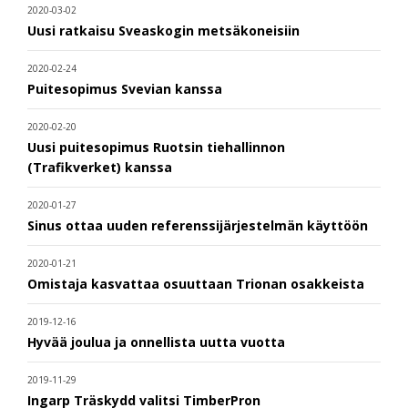
2020-03-02
Uusi ratkaisu Sveaskogin metsäkoneisiin
2020-02-24
Puitesopimus Svevian kanssa
2020-02-20
Uusi puitesopimus Ruotsin tiehallinnon
(Trafikverket) kanssa
2020-01-27
Sinus ottaa uuden referenssijärjestelmän käyttöön
2020-01-21
Omistaja kasvattaa osuuttaan Trionan osakkeista
2019-12-16
Hyvää joulua ja onnellista uutta vuotta
2019-11-29
Ingarp Träskydd valitsi TimberPron