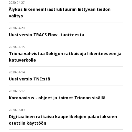
2020-04-27
Älykäs liikenneinfrastruktuuriin liittyvän tiedon
välitys
2020-04-20
Uusi versio TRACS Flow -tuotteesta
2020-04-15
Triona vahvistaa Sokigon ratkaisuja liikenteeseen ja
katuverkolle
2020-04-14
Uusi versio TNE:stä
2020-03-17
Koronavirus - ohjeet ja toimet Trionan sisällä
2020-03-09
Digitaalinen ratkaisu kaapelikelojen palautukseen
otettiin käyttöön