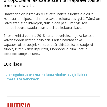
ulkopuolelle lakisääteisten tai vapaaehtoisten
toimien kautta.
Haasteena on kuitenkin ollut, ettei näistä alueista ole ollut
koottua ja helposti hahmotettavaa kokonaisesitystä. Tämä on
vaikeuttanut poliitikkojen, tutkijoiden ja suuren yleisön
mahdollisuutta saada asiasta selkeä kokonaiskuva.
Triona kehitti vuonna 2018 kartansovelluksen, joka kokoaa
kaiken tiedon yhteen paikkaan. Kartta näyttää sekä
vapaaehtoiset suojelukohteet että lakisääteisesti suojellut
alueet, kuten kansallispuistot, luonnonsuojelualueet ja
biotooppisuojelualueet.
Lue lisää
Skogsindustrierna kokoaa tiedon suojelluista
metsistä verkkoon
UUTISIA