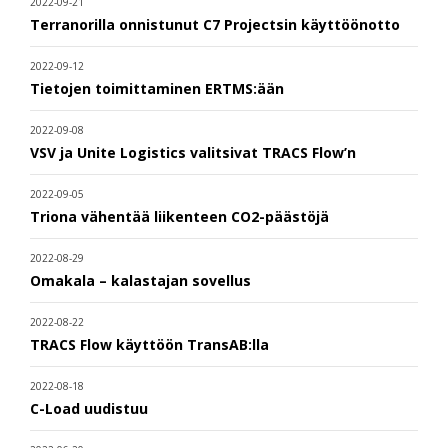
2022-09-21
Terranorilla onnistunut C7 Projectsin käyttöönotto
2022-09-12
Tietojen toimittaminen ERTMS:ään
2022-09-08
VSV ja Unite Logistics valitsivat TRACS Flow’n
2022-09-05
Triona vähentää liikenteen CO2-päästöjä
2022-08-29
Omakala – kalastajan sovellus
2022-08-22
TRACS Flow käyttöön TransAB:lla
2022-08-18
C-Load uudistuu