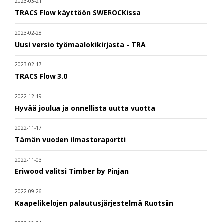
2023-03-21
TRACS Flow käyttöön SWEROCKissa
2023-02-28
Uusi versio työmaalokikirjasta - TRA
2023-02-17
TRACS Flow 3.0
2022-12-19
Hyvää joulua ja onnellista uutta vuotta
2022-11-17
Tämän vuoden ilmastoraportti
2022-11-03
Eriwood valitsi Timber by Pinjan
2022-09-26
Kaapelikelojen palautusjärjestelmä Ruotsiin