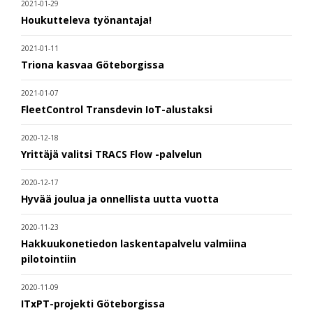
2021-01-29
Houkutteleva työnantaja!
2021-01-11
Triona kasvaa Göteborgissa
2021-01-07
FleetControl Transdevin IoT-alustaksi
2020-12-18
Yrittäjä valitsi TRACS Flow -palvelun
2020-12-17
Hyvää joulua ja onnellista uutta vuotta
2020-11-23
Hakkuukonetiedon laskentapalvelu valmiina
pilotointiin
2020-11-09
ITxPT-projekti Göteborgissa