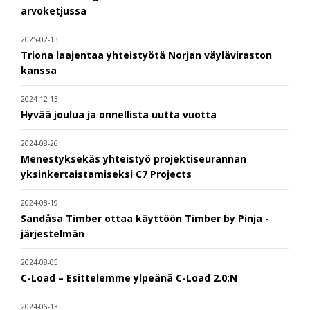
arvoketjussa
2025-02-13
Triona laajentaa yhteistyötä Norjan väyläviraston
kanssa
2024-12-13
Hyvää joulua ja onnellista uutta vuotta
2024-08-26
Menestyksekäs yhteistyö projektiseurannan
yksinkertaistamiseksi C7 Projects
2024-08-19
Sandåsa Timber ottaa käyttöön Timber by Pinja -
järjestelmän
2024-08-05
C-Load – Esittelemme ylpeänä C-Load 2.0:N
2024-06-13