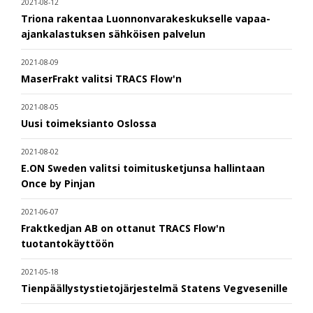
2021-08-12
Triona rakentaa Luonnonvarakeskukselle vapaa-
ajankalastuksen sähköisen palvelun
2021-08-09
MaserFrakt valitsi TRACS Flow'n
2021-08-05
Uusi toimeksianto Oslossa
2021-08-02
E.ON Sweden valitsi toimitusketjunsa hallintaan
Once by Pinjan
2021-06-07
Fraktkedjan AB on ottanut TRACS Flow'n
tuotantokäyttöön
2021-05-18
Tienpäällystystietojärjestelmä Statens Vegvesenille