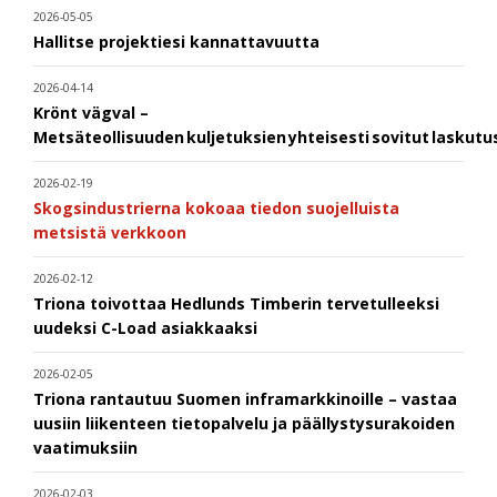
2026-05-05
Hallitse projektiesi kannattavuutta
2026-04-14
Krönt vägval –
Metsäteollisuuden kuljetuksien yhteisesti sovitut laskut
2026-02-19
Skogsindustrierna kokoaa tiedon suojelluista
metsistä verkkoon
2026-02-12
Triona toivottaa Hedlunds Timberin tervetulleeksi
uudeksi C-Load asiakkaaksi
2026-02-05
Triona rantautuu Suomen inframarkkinoille – vastaa
uusiin liikenteen tietopalvelu ja päällystysurakoiden
vaatimuksiin
2026-02-03