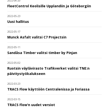
2022-06-20
FleetControl Keolisille Upplandiin ja Göteborgiin
2022-05-23
Uusi hallitus
2022-05-17
Munck Asfalt valitsi C7 Projectsin
2022-05-11
Sandåsa Timber valitsi timber by Pinjan
2022-05-02
Ruotsin väylävirasto Trafikverket valitsi TNE:n
päivitystyökalukseen
2022-03-23
TRACS Flow käyttöön Centralenissa ja Foriassa
2022-03-15
TRACS Flow’n uudet versiot