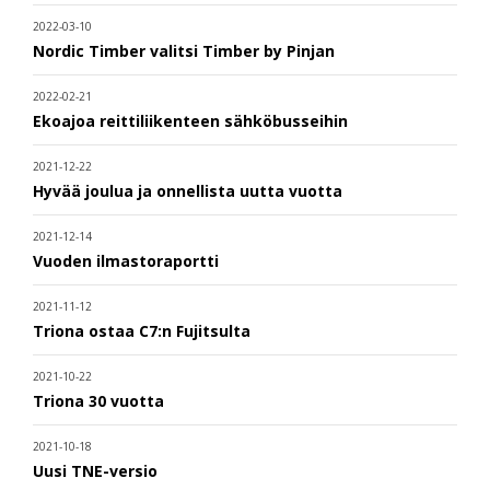
2022-03-10
Nordic Timber valitsi Timber by Pinjan
2022-02-21
Ekoajoa reittiliikenteen sähköbusseihin
2021-12-22
Hyvää joulua ja onnellista uutta vuotta
2021-12-14
Vuoden ilmastoraportti
2021-11-12
Triona ostaa C7:n Fujitsulta
2021-10-22
Triona 30 vuotta
2021-10-18
Uusi TNE-versio