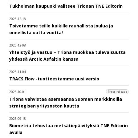
Tukholman kaupunki valitsee Trionan TNE Editorin
2025-12-18
Toivotamme teille kaikille rauhallista joulua ja
onnellista uutta vuotta!
2025-12-08
Yhteistyö ja vastuu – Triona muokkaa tulevaisuutta
yhdessä Arctic Asfaltin kanssa
2025-11-04
TRACS Flow -tuotteestamme uusi versio
2025-10-01
Press release
Triona vahvistaa asemaansa Suomen markkinoilla
strategisen yritysoston kautta
2025-09-18
Biometria tehostaa metsätiepäivityksiä TNE Editorin
avulla