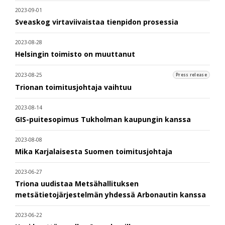
2023-09-01
Sveaskog virtaviivaistaa tienpidon prosessia
2023-08-28
Helsingin toimisto on muuttanut
2023-08-25
Press release
Trionan toimitusjohtaja vaihtuu
2023-08-14
GIS-puitesopimus Tukholman kaupungin kanssa
2023-08-08
Mika Karjalaisesta Suomen toimitusjohtaja
2023-06-27
Triona uudistaa Metsähallituksen
metsätietojärjestelmän yhdessä Arbonautin kanssa
2023-06-22