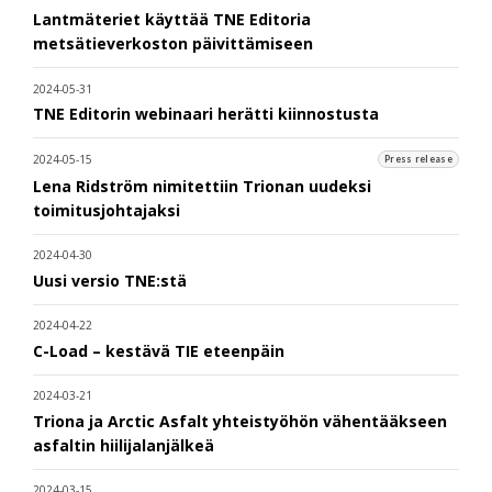
Lantmäteriet käyttää TNE Editoria
metsätieverkoston päivittämiseen
2024-05-31
TNE Editorin webinaari herätti kiinnostusta
2024-05-15
Press release
Lena Ridström nimitettiin Trionan uudeksi
toimitusjohtajaksi
2024-04-30
Uusi versio TNE:stä
2024-04-22
C-Load – kestävä TIE eteenpäin
2024-03-21
Triona ja Arctic Asfalt yhteistyöhön vähentääkseen
asfaltin hiilijalanjälkeä
2024-03-15