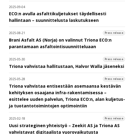
2025-09-04
ECO:n avulla asfalttikuljetukset täydellisesti
hallintaan – suunnittelusta laskutukseen
2025-08-21
Press release
Brani Asfalt AS (Norja) on valinnut Triona ECO:n
parantamaan asfaltointisuunnitteluaan
2025-05-30
Press release
Triona vahvistaa hallitustaan, Halvor Walla jäseneksi
2025-05-28
Press release
Triona vahvistaa entisestään asemaansa kestävän
kehityksen osaajana infra-rakentamisessa –
esittelee uuden palvelun, Triona ECO:n, alan kuljetus-
ja tuotantotoimintojen optimointiin
2025-02-18
Press release
Uusi strateginen yhteistyö – Zeekit AS ja Triona AS
vahvistavat digitaalista vuorovaikutusta