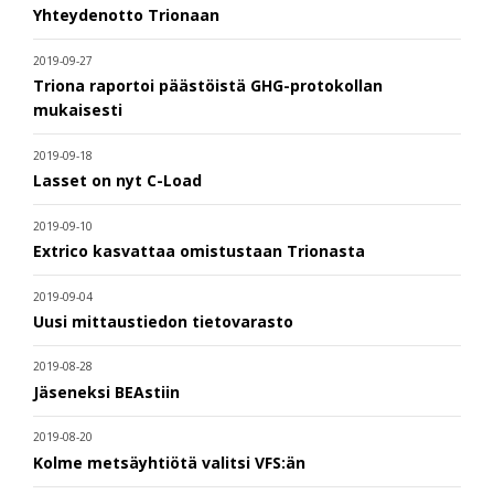
Yhteydenotto Trionaan
2019-09-27
Triona raportoi päästöistä GHG-protokollan
mukaisesti
2019-09-18
Lasset on nyt C-Load
2019-09-10
Extrico kasvattaa omistustaan Trionasta
2019-09-04
Uusi mittaustiedon tietovarasto
2019-08-28
Jäseneksi BEAstiin
2019-08-20
Kolme metsäyhtiötä valitsi VFS:än