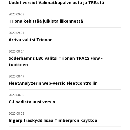
Uudet versiot Välimatkapalvelusta ja TRE:stä
2020-09-09
Triona kehittää julkista liikennettä
2020-09-07
Arriva valitsi Trionan
2020-08-24
Söderhamns LBC valitsi Trionan TRACS Flow -
tuotteen
2020-08-17
FleetAnalyzerin web-versio FleetControliin
2020-08-10
C-Loadista uusi versio
2020-08-03
Ingarp träskydd lisää Timberpron käyttöä