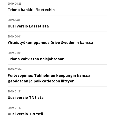
2019-04-23
Triona hankkii Fleetechin
2019-04-08
Uusi versio Lassetista
2019-04-01
Yhteistyökumppanuus Drive Swedenin kanssa
2019-03-08
Triona vahvistaa naisjohtoaan
2019-02-04
Puitesopimus Tukholman kaupungin kanssa
geodataan ja paikkatietoon liittyen
2019-01-31
Uusi versio TNE:stä
2019-01-10
Uusi versio TRE:stä