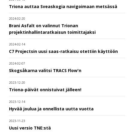
Triona auttaa Sveaskogia navigoimaan metsässä
2024-02-20
Brani Asfalt on valinnut Trionan
projektinhallintaratkaisun toimittajaksi
2024-02-14
C7 Projectsin uusi saas-ratkaisu otettiin käyttöön
2024-02-07
Skogsåkarna valitsi TRACS Flow'n
2023-12-20
Triona-päivät onnistuivat jälleen!
2023-12-14
Hyvää joulua ja onnellista uutta vuotta
2023-11-23
Uusi versio TNE:stä