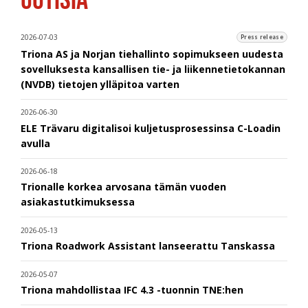
2026-07-03
Press release
Triona AS ja Norjan tiehallinto sopimukseen uudesta
sovelluksesta kansallisen tie- ja liikennetietokannan
(NVDB) tietojen ylläpitoa varten
2026-06-30
ELE Trävaru digitalisoi kuljetusprosessinsa C-Loadin
avulla
2026-06-18
Trionalle korkea arvosana tämän vuoden
asiakastutkimuksessa
2026-05-13
Triona Roadwork Assistant lanseerattu Tanskassa
2026-05-07
Triona mahdollistaa IFC 4.3 -tuonnin TNE:hen