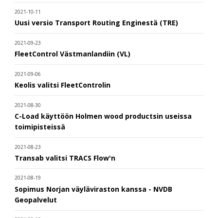
2021-10-11
Uusi versio Transport Routing Enginestä (TRE)
2021-09-23
FleetControl Västmanlandiin (VL)
2021-09-06
Keolis valitsi FleetControlin
2021-08-30
C-Load käyttöön Holmen wood productsin useissa
toimipisteissä
2021-08-23
Transab valitsi TRACS Flow'n
2021-08-19
Sopimus Norjan väyläviraston kanssa - NVDB
Geopalvelut