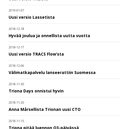
2019-01-07
Uusi versio Lassetista
2018-12-18
Hyvää joulua ja onnellista uutta vuotta
2018-12-17
Uusi versio TRACS Flow’sta
2018-12-06
Välimatkapalvelu lanseerattiin Suomessa
2018-11-30
Triona Days onnistui hyvin
2018-11-20
Anna Mårsellista Trionan uusi CTO
2018-11-15
Triona pitää luennon Q3-päivässä