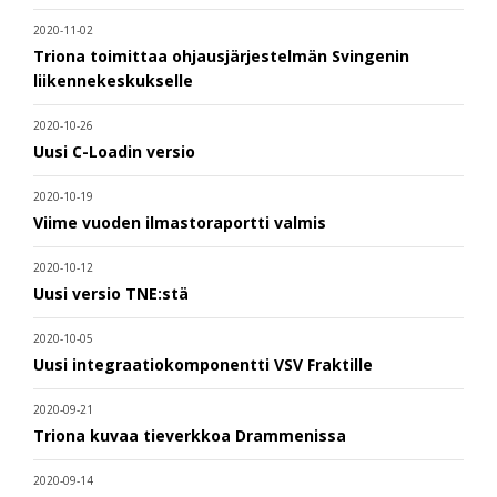
2020-11-02
Triona toimittaa ohjausjärjestelmän Svingenin
liikennekeskukselle
2020-10-26
Uusi C-Loadin versio
2020-10-19
Viime vuoden ilmastoraportti valmis
2020-10-12
Uusi versio TNE:stä
2020-10-05
Uusi integraatiokomponentti VSV Fraktille
2020-09-21
Triona kuvaa tieverkkoa Drammenissa
2020-09-14