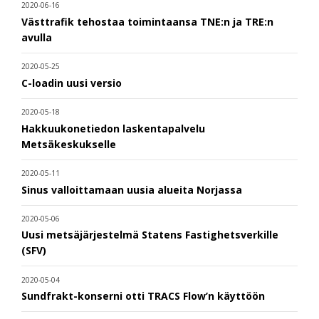
2020-06-16
Västtrafik tehostaa toimintaansa TNE:n ja TRE:n
avulla
2020-05-25
C-loadin uusi versio
2020-05-18
Hakkuukonetiedon laskentapalvelu
Metsäkeskukselle
2020-05-11
Sinus valloittamaan uusia alueita Norjassa
2020-05-06
Uusi metsäjärjestelmä Statens Fastighetsverkille
(SFV)
2020-05-04
Sundfrakt-konserni otti TRACS Flow’n käyttöön