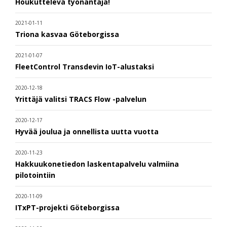
Houkutteleva työnantaja!
2021-01-11
Triona kasvaa Göteborgissa
2021-01-07
FleetControl Transdevin IoT-alustaksi
2020-12-18
Yrittäjä valitsi TRACS Flow -palvelun
2020-12-17
Hyvää joulua ja onnellista uutta vuotta
2020-11-23
Hakkuukonetiedon laskentapalvelu valmiina
pilotointiin
2020-11-09
ITxPT-projekti Göteborgissa