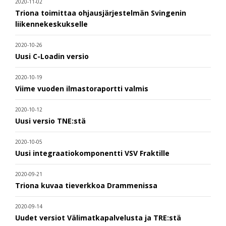
2020-11-02
Triona toimittaa ohjausjärjestelmän Svingenin
liikennekeskukselle
2020-10-26
Uusi C-Loadin versio
2020-10-19
Viime vuoden ilmastoraportti valmis
2020-10-12
Uusi versio TNE:stä
2020-10-05
Uusi integraatiokomponentti VSV Fraktille
2020-09-21
Triona kuvaa tieverkkoa Drammenissa
2020-09-14
Uudet versiot Välimatkapalvelusta ja TRE:stä