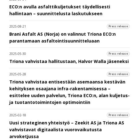
ECO:n avulla asfalttikuljetukset täydellisesti
hallintaan – suunnittelusta laskutukseen
2025-08-21
Press release
Brani Asfalt AS (Norja) on valinnut Triona ECO:n
parantamaan asfaltointisuunnitteluaan
2025-05-30
Press release
Triona vahvistaa hallitustaan, Halvor Walla jäseneksi
2025-05-28
Press release
Triona vahvistaa entisestään asemaansa kestävän
kehityksen osaajana infra-rakentamisessa –
esittelee uuden palvelun, Triona ECO:n, alan kuljetus-
ja tuotantotoimintojen optimointiin
2025-02-18
Press release
Uusi strateginen yhteistyö – Zeekit AS ja Triona AS
vahvistavat digitaalista vuorovaikutusta
arvoketjussa