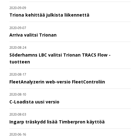
2020-09-09
Triona kehittää julkista liikennettä
2020-09-07
Arriva valitsi Trionan
2020-08-24
Söderhamns LBC valitsi Trionan TRACS Flow -
tuotteen
2020-08-17
FleetAnalyzerin web-versio FleetControliin
2020-08-10
C-Loadista uusi versio
2020-08-03
Ingarp träskydd lisää Timberpron käyttöä
2020-06-16