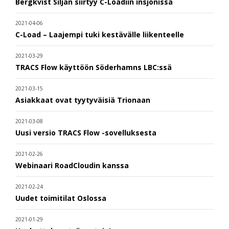
Bergkvist Siljan siirtyy C-Loadiin insjönissä
2021-04-06
C-Load – Laajempi tuki kestävälle liikenteelle
2021-03-29
TRACS Flow käyttöön Söderhamns LBC:ssä
2021-03-15
Asiakkaat ovat tyytyväisiä Trionaan
2021-03-08
Uusi versio TRACS Flow -sovelluksesta
2021-02-26
Webinaari RoadCloudin kanssa
2021-02-24
Uudet toimitilat Oslossa
2021-01-29