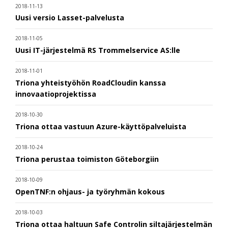
2018-11-13
Uusi versio Lasset-palvelusta
2018-11-05
Uusi IT-järjestelmä RS Trommelservice AS:lle
2018-11-01
Triona yhteistyöhön RoadCloudin kanssa
innovaatioprojektissa
2018-10-30
Triona ottaa vastuun Azure-käyttöpalveluista
2018-10-24
Triona perustaa toimiston Göteborgiin
2018-10-09
OpenTNF:n ohjaus- ja työryhmän kokous
2018-10-03
Triona ottaa haltuun Safe Controlin siltajärjestelmän