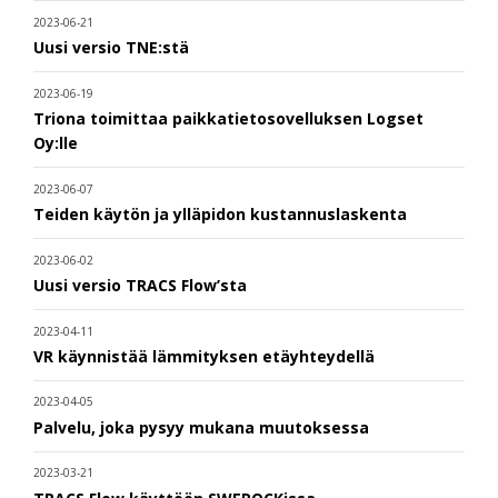
2023-06-21
Uusi versio TNE:stä
2023-06-19
Triona toimittaa paikkatietosovelluksen Logset
Oy:lle
2023-06-07
Teiden käytön ja ylläpidon kustannuslaskenta
2023-06-02
Uusi versio TRACS Flow’sta
2023-04-11
VR käynnistää lämmityksen etäyhteydellä
2023-04-05
Palvelu, joka pysyy mukana muutoksessa
2023-03-21