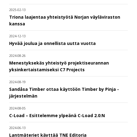
2025-02-13
Triona laajentaa yhteistyötä Norjan väyläviraston
kanssa
2024-12-13
Hyvää joulua ja onnellista uutta vuotta
2024-08-26
Menestyksekäs yhteistyö projektiseurannan
yksinkertaistamiseksi C7 Projects
2024-08-19
Sandåsa Timber ottaa käyttöön Timber by Pinja -
järjestelmän
2024-08-05
C-Load – Esittelemme ylpeänä C-Load 2.0:N
2024-06-13
Lantmäteriet käyttää TNE Editoria