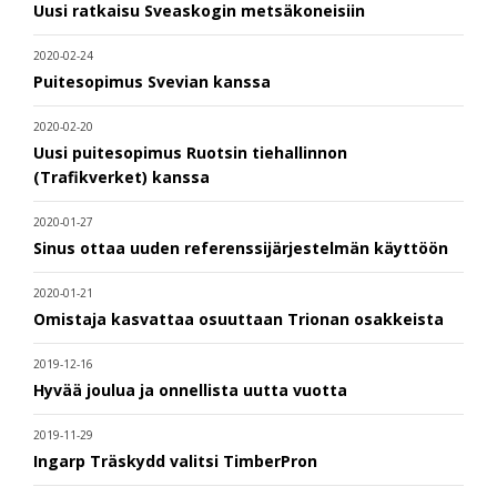
Uusi ratkaisu Sveaskogin metsäkoneisiin
2020-02-24
Puitesopimus Svevian kanssa
2020-02-20
Uusi puitesopimus Ruotsin tiehallinnon
(Trafikverket) kanssa
2020-01-27
Sinus ottaa uuden referenssijärjestelmän käyttöön
2020-01-21
Omistaja kasvattaa osuuttaan Trionan osakkeista
2019-12-16
Hyvää joulua ja onnellista uutta vuotta
2019-11-29
Ingarp Träskydd valitsi TimberPron