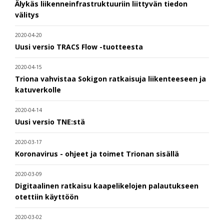
Älykäs liikenneinfrastruktuuriin liittyvän tiedon
välitys
2020-04-20
Uusi versio TRACS Flow -tuotteesta
2020-04-15
Triona vahvistaa Sokigon ratkaisuja liikenteeseen ja
katuverkolle
2020-04-14
Uusi versio TNE:stä
2020-03-17
Koronavirus - ohjeet ja toimet Trionan sisällä
2020-03-09
Digitaalinen ratkaisu kaapelikelojen palautukseen
otettiin käyttöön
2020-03-02