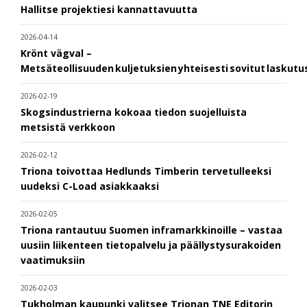
Hallitse projektiesi kannattavuutta
2026-04-14
Krönt vägval –
Metsäteollisuuden kuljetuksien yhteisesti sovitut laskut
2026-02-19
Skogsindustrierna kokoaa tiedon suojelluista
metsistä verkkoon
2026-02-12
Triona toivottaa Hedlunds Timberin tervetulleeksi
uudeksi C-Load asiakkaaksi
2026-02-05
Triona rantautuu Suomen inframarkkinoille – vastaa
uusiin liikenteen tietopalvelu ja päällystysurakoiden
vaatimuksiin
2026-02-03
Tukholman kaupunki valitsee Trionan TNE Editorin