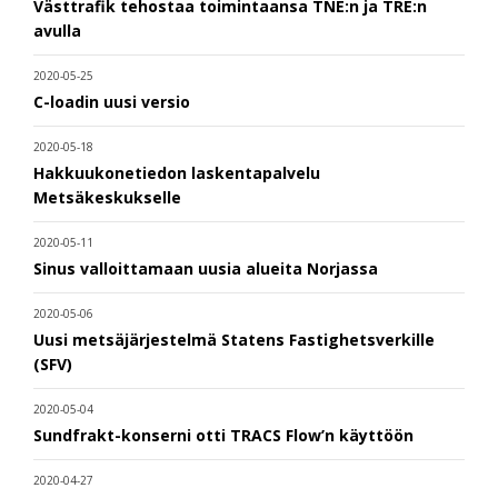
Västtrafik tehostaa toimintaansa TNE:n ja TRE:n
avulla
2020-05-25
C-loadin uusi versio
2020-05-18
Hakkuukonetiedon laskentapalvelu
Metsäkeskukselle
2020-05-11
Sinus valloittamaan uusia alueita Norjassa
2020-05-06
Uusi metsäjärjestelmä Statens Fastighetsverkille
(SFV)
2020-05-04
Sundfrakt-konserni otti TRACS Flow’n käyttöön
2020-04-27