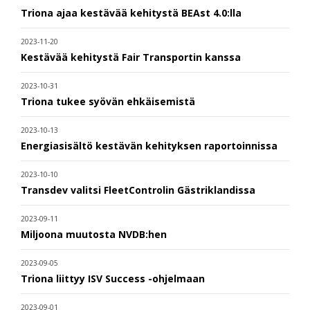
Triona ajaa kestävää kehitystä BEAst 4.0:lla
2023-11-20
Kestävää kehitystä Fair Transportin kanssa
2023-10-31
Triona tukee syövän ehkäisemistä
2023-10-13
Energiasisältö kestävän kehityksen raportoinnissa
2023-10-10
Transdev valitsi FleetControlin Gästriklandissa
2023-09-11
Miljoona muutosta NVDB:hen
2023-09-05
Triona liittyy ISV Success -ohjelmaan
2023-09-01