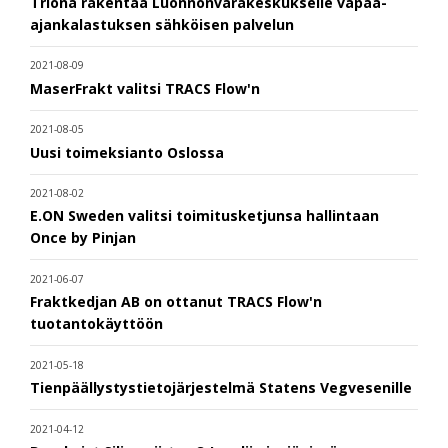
Triona rakentaa Luonnonvarakeskukselle vapaa-
ajankalastuksen sähköisen palvelun
2021-08-09
MaserFrakt valitsi TRACS Flow'n
2021-08-05
Uusi toimeksianto Oslossa
2021-08-02
E.ON Sweden valitsi toimitusketjunsa hallintaan
Once by Pinjan
2021-06-07
Fraktkedjan AB on ottanut TRACS Flow'n
tuotantokäyttöön
2021-05-18
Tienpäällystystietojärjestelmä Statens Vegvesenille
2021-04-12