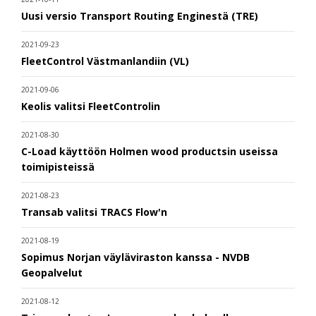
Uusi versio Transport Routing Enginestä (TRE)
2021-09-23
FleetControl Västmanlandiin (VL)
2021-09-06
Keolis valitsi FleetControlin
2021-08-30
C-Load käyttöön Holmen wood productsin useissa
toimipisteissä
2021-08-23
Transab valitsi TRACS Flow'n
2021-08-19
Sopimus Norjan väyläviraston kanssa - NVDB
Geopalvelut
2021-08-12