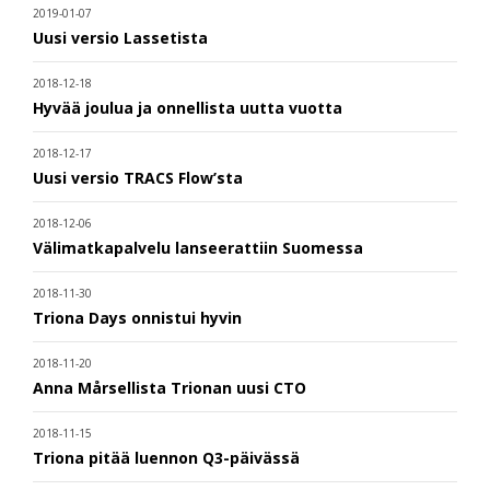
2019-01-07
Uusi versio Lassetista
2018-12-18
Hyvää joulua ja onnellista uutta vuotta
2018-12-17
Uusi versio TRACS Flow’sta
2018-12-06
Välimatkapalvelu lanseerattiin Suomessa
2018-11-30
Triona Days onnistui hyvin
2018-11-20
Anna Mårsellista Trionan uusi CTO
2018-11-15
Triona pitää luennon Q3-päivässä