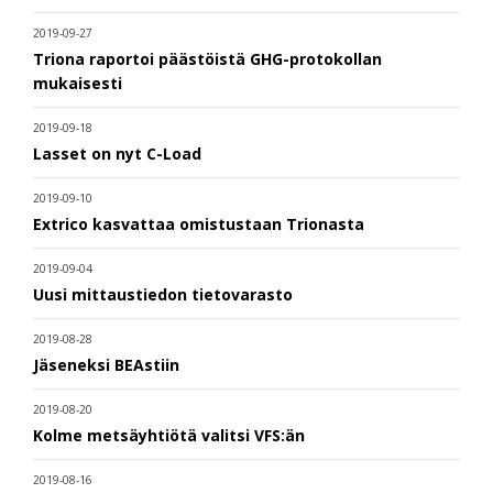
2019-09-27
Triona raportoi päästöistä GHG-protokollan
mukaisesti
2019-09-18
Lasset on nyt C-Load
2019-09-10
Extrico kasvattaa omistustaan Trionasta
2019-09-04
Uusi mittaustiedon tietovarasto
2019-08-28
Jäseneksi BEAstiin
2019-08-20
Kolme metsäyhtiötä valitsi VFS:än
2019-08-16