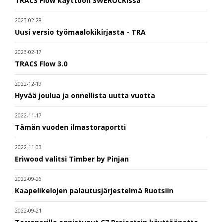
TRACS Flow käyttöön SWEROCKissa
2023-02-28
Uusi versio työmaalokikirjasta - TRA
2023-02-17
TRACS Flow 3.0
2022-12-19
Hyvää joulua ja onnellista uutta vuotta
2022-11-17
Tämän vuoden ilmastoraportti
2022-11-03
Eriwood valitsi Timber by Pinjan
2022-09-26
Kaapelikelojen palautusjärjestelmä Ruotsiin
2022-09-21