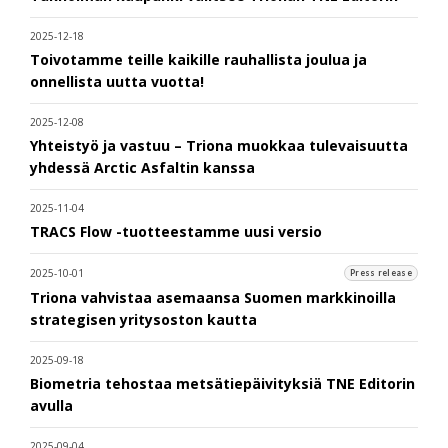
2025-12-18
Toivotamme teille kaikille rauhallista joulua ja
onnellista uutta vuotta!
2025-12-08
Yhteistyö ja vastuu – Triona muokkaa tulevaisuutta
yhdessä Arctic Asfaltin kanssa
2025-11-04
TRACS Flow -tuotteestamme uusi versio
2025-10-01
Press release
Triona vahvistaa asemaansa Suomen markkinoilla
strategisen yritysoston kautta
2025-09-18
Biometria tehostaa metsätiepäivityksiä TNE Editorin
avulla
2025-09-04