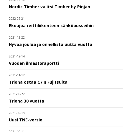
Nordic Timber valitsi Timber by Pinjan
2022-02-21
Ekoajoa reittiliikenteen sähköbusseihin
2021-12-22
Hyvää joulua ja onnellista uutta vuotta
2021-12-14
Vuoden ilmastoraportti
2021-11-12
Triona ostaa C7:n Fujitsulta
2021-10-22
Triona 30 vuotta
2021-10-18
Uusi TNE-versio
2021-10-11