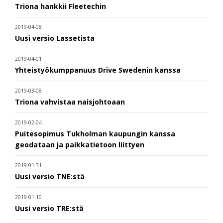
Triona hankkii Fleetechin
2019-04-08
Uusi versio Lassetista
2019-04-01
Yhteistyökumppanuus Drive Swedenin kanssa
2019-03-08
Triona vahvistaa naisjohtoaan
2019-02-04
Puitesopimus Tukholman kaupungin kanssa
geodataan ja paikkatietoon liittyen
2019-01-31
Uusi versio TNE:stä
2019-01-10
Uusi versio TRE:stä