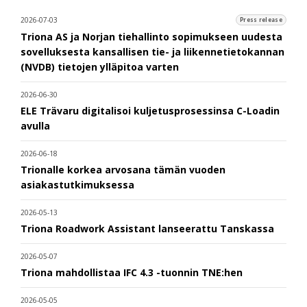
2026-07-03
Press release
Triona AS ja Norjan tiehallinto sopimukseen uudesta
sovelluksesta kansallisen tie- ja liikennetietokannan
(NVDB) tietojen ylläpitoa varten
2026-06-30
ELE Trävaru digitalisoi kuljetusprosessinsa C-Loadin
avulla
2026-06-18
Trionalle korkea arvosana tämän vuoden
asiakastutkimuksessa
2026-05-13
Triona Roadwork Assistant lanseerattu Tanskassa
2026-05-07
Triona mahdollistaa IFC 4.3 -tuonnin TNE:hen
2026-05-05