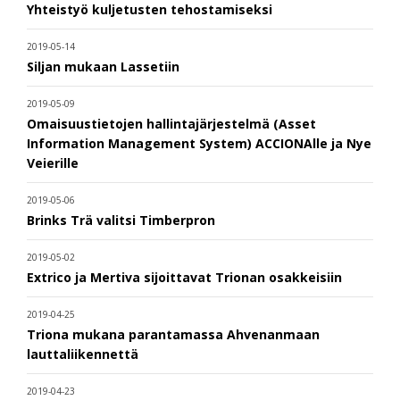
Yhteistyö kuljetusten tehostamiseksi
2019-05-14
Siljan mukaan Lassetiin
2019-05-09
Omaisuustietojen hallintajärjestelmä (Asset
Information Management System) ACCIONAlle ja Nye
Veierille
2019-05-06
Brinks Trä valitsi Timberpron
2019-05-02
Extrico ja Mertiva sijoittavat Trionan osakkeisiin
2019-04-25
Triona mukana parantamassa Ahvenanmaan
lauttaliikennettä
2019-04-23