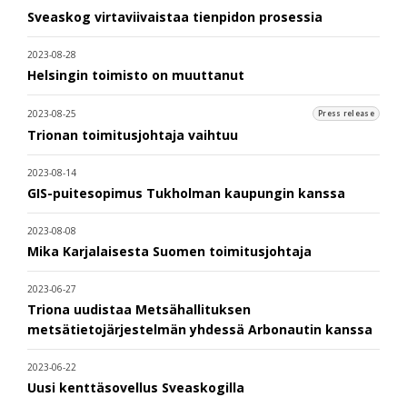
Sveaskog virtaviivaistaa tienpidon prosessia
2023-08-28
Helsingin toimisto on muuttanut
2023-08-25
Press release
Trionan toimitusjohtaja vaihtuu
2023-08-14
GIS-puitesopimus Tukholman kaupungin kanssa
2023-08-08
Mika Karjalaisesta Suomen toimitusjohtaja
2023-06-27
Triona uudistaa Metsähallituksen
metsätietojärjestelmän yhdessä Arbonautin kanssa
2023-06-22
Uusi kenttäsovellus Sveaskogilla