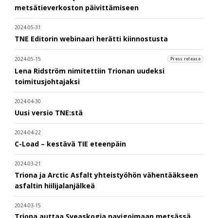
metsätieverkoston päivittämiseen
2024-05-31
TNE Editorin webinaari herätti kiinnostusta
2024-05-15
Press release
Lena Ridström nimitettiin Trionan uudeksi
toimitusjohtajaksi
2024-04-30
Uusi versio TNE:stä
2024-04-22
C-Load – kestävä TIE eteenpäin
2024-03-21
Triona ja Arctic Asfalt yhteistyöhön vähentääkseen
asfaltin hiilijalanjälkeä
2024-03-15
Triona auttaa Sveaskogia navigoimaan metsässä