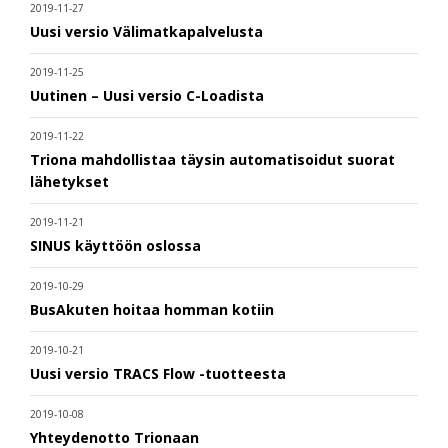
2019-11-27
Uusi versio Välimatkapalvelusta
2019-11-25
Uutinen – Uusi versio C-Loadista
2019-11-22
Triona mahdollistaa täysin automatisoidut suorat
lähetykset
2019-11-21
SINUS käyttöön oslossa
2019-10-29
BusAkuten hoitaa homman kotiin
2019-10-21
Uusi versio TRACS Flow -tuotteesta
2019-10-08
Yhteydenotto Trionaan