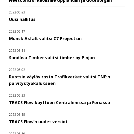
FleetControl Keolisille Upplandiin ja Göteborgiin
2022-05-23
Uusi hallitus
2022-05-17
Munck Asfalt valitsi C7 Projectsin
2022-05-11
Sandåsa Timber valitsi timber by Pinjan
2022-05-02
Ruotsin väylävirasto Trafikverket valitsi TNE:n
päivitystyökalukseen
2022-03-23
TRACS Flow käyttöön Centralenissa ja Foriassa
2022-03-15
TRACS Flow’n uudet versiot
2022-03-10