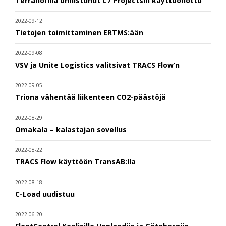
Terranorilla onnistunut C7 Projectsin käyttöönotto
2022-09-12
Tietojen toimittaminen ERTMS:ään
2022-09-08
VSV ja Unite Logistics valitsivat TRACS Flow’n
2022-09-05
Triona vähentää liikenteen CO2-päästöjä
2022-08-29
Omakala – kalastajan sovellus
2022-08-22
TRACS Flow käyttöön TransAB:lla
2022-08-18
C-Load uudistuu
2022-06-20