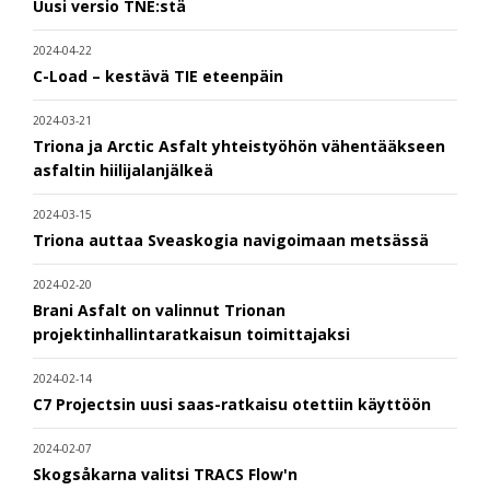
Uusi versio TNE:stä
2024-04-22
C-Load – kestävä TIE eteenpäin
2024-03-21
Triona ja Arctic Asfalt yhteistyöhön vähentääkseen
asfaltin hiilijalanjälkeä
2024-03-15
Triona auttaa Sveaskogia navigoimaan metsässä
2024-02-20
Brani Asfalt on valinnut Trionan
projektinhallintaratkaisun toimittajaksi
2024-02-14
C7 Projectsin uusi saas-ratkaisu otettiin käyttöön
2024-02-07
Skogsåkarna valitsi TRACS Flow'n