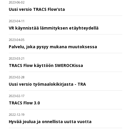
2023-06-02
Uusi versio TRACS Flow’sta
2023-04-11
VR käynnistää lämmityksen etäyhteydellä
2023-04-05
Palvelu, joka pysyy mukana muutoksessa
2023-03-21
TRACS Flow käyttöön SWEROCKissa
2023-02-28
Uusi versio työmaalokikirjasta - TRA
2023-02-17
TRACS Flow 3.0
2022-12-19
Hyvää joulua ja onnellista uutta vuotta