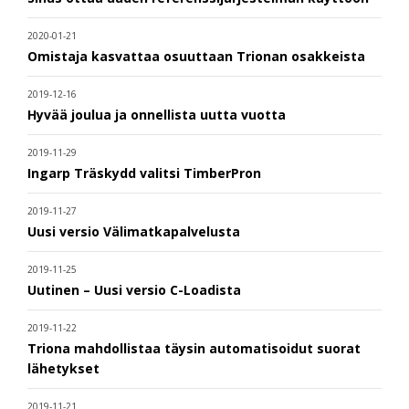
2020-01-21
Omistaja kasvattaa osuuttaan Trionan osakkeista
2019-12-16
Hyvää joulua ja onnellista uutta vuotta
2019-11-29
Ingarp Träskydd valitsi TimberPron
2019-11-27
Uusi versio Välimatkapalvelusta
2019-11-25
Uutinen – Uusi versio C-Loadista
2019-11-22
Triona mahdollistaa täysin automatisoidut suorat
lähetykset
2019-11-21