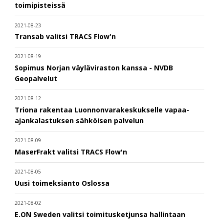
toimipisteissä
2021-08-23
Transab valitsi TRACS Flow'n
2021-08-19
Sopimus Norjan väyläviraston kanssa - NVDB
Geopalvelut
2021-08-12
Triona rakentaa Luonnonvarakeskukselle vapaa-
ajankalastuksen sähköisen palvelun
2021-08-09
MaserFrakt valitsi TRACS Flow'n
2021-08-05
Uusi toimeksianto Oslossa
2021-08-02
E.ON Sweden valitsi toimitusketjunsa hallintaan