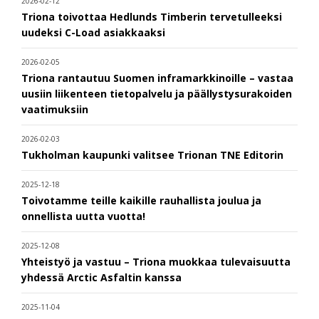
2026-02-12
Triona toivottaa Hedlunds Timberin tervetulleeksi
uudeksi C-Load asiakkaaksi
2026-02-05
Triona rantautuu Suomen inframarkkinoille – vastaa
uusiin liikenteen tietopalvelu ja päällystysurakoiden
vaatimuksiin
2026-02-03
Tukholman kaupunki valitsee Trionan TNE Editorin
2025-12-18
Toivotamme teille kaikille rauhallista joulua ja
onnellista uutta vuotta!
2025-12-08
Yhteistyö ja vastuu – Triona muokkaa tulevaisuutta
yhdessä Arctic Asfaltin kanssa
2025-11-04