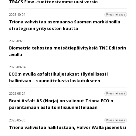
TRACS Flow -tuotteestamme uusi versio
2025-10-01
Press release
Triona vahvistaa asemaansa Suomen markkinoilla
strategisen yritysoston kautta
2025-09-18
Biometria tehostaa metsätiepäivityksiä TNE Editorin
avulla
2025-09-04
ECO:n avulla asfalttikuljetukset täydellisesti
hallintaan – suunnittelusta laskutukseen
2025-08-21
Press release
Brani Asfalt AS (Norja) on valinnut Triona ECO:n
parantamaan asfaltointisuunnitteluaan
2025-05-30
Press release
Triona vahvistaa hallitustaan, Halvor Walla jäseneksi