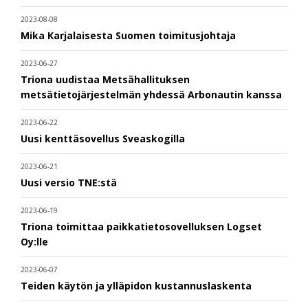
2023-08-08
Mika Karjalaisesta Suomen toimitusjohtaja
2023-06-27
Triona uudistaa Metsähallituksen
metsätietojärjestelmän yhdessä Arbonautin kanssa
2023-06-22
Uusi kenttäsovellus Sveaskogilla
2023-06-21
Uusi versio TNE:stä
2023-06-19
Triona toimittaa paikkatietosovelluksen Logset
Oy:lle
2023-06-07
Teiden käytön ja ylläpidon kustannuslaskenta