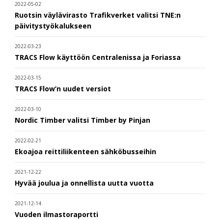
2022-05-02
Ruotsin väylävirasto Trafikverket valitsi TNE:n
päivitystyökalukseen
2022-03-23
TRACS Flow käyttöön Centralenissa ja Foriassa
2022-03-15
TRACS Flow’n uudet versiot
2022-03-10
Nordic Timber valitsi Timber by Pinjan
2022-02-21
Ekoajoa reittiliikenteen sähköbusseihin
2021-12-22
Hyvää joulua ja onnellista uutta vuotta
2021-12-14
Vuoden ilmastoraportti