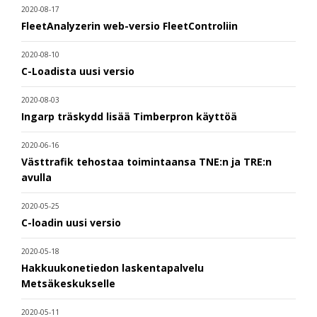
2020-08-17
FleetAnalyzerin web-versio FleetControliin
2020-08-10
C-Loadista uusi versio
2020-08-03
Ingarp träskydd lisää Timberpron käyttöä
2020-06-16
Västtrafik tehostaa toimintaansa TNE:n ja TRE:n
avulla
2020-05-25
C-loadin uusi versio
2020-05-18
Hakkuukonetiedon laskentapalvelu
Metsäkeskukselle
2020-05-11