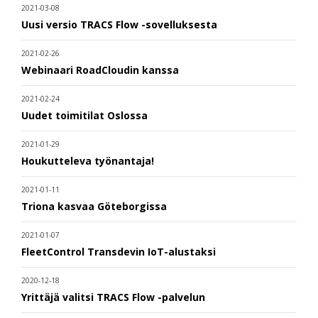
2021-03-08
Uusi versio TRACS Flow -sovelluksesta
2021-02-26
Webinaari RoadCloudin kanssa
2021-02-24
Uudet toimitilat Oslossa
2021-01-29
Houkutteleva työnantaja!
2021-01-11
Triona kasvaa Göteborgissa
2021-01-07
FleetControl Transdevin IoT-alustaksi
2020-12-18
Yrittäjä valitsi TRACS Flow -palvelun