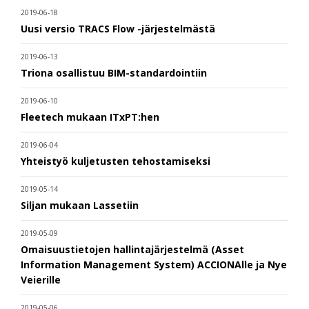
2019-06-18
Uusi versio TRACS Flow -järjestelmästä
2019-06-13
Triona osallistuu BIM-standardointiin
2019-06-10
Fleetech mukaan ITxPT:hen
2019-06-04
Yhteistyö kuljetusten tehostamiseksi
2019-05-14
Siljan mukaan Lassetiin
2019-05-09
Omaisuustietojen hallintajärjestelmä (Asset
Information Management System) ACCIONAlle ja Nye
Veierille
2019-05-06