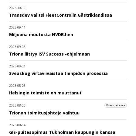
2023-10-10
Transdev valitsi FleetControlin Gästriklandissa
2023-09-11
Miljoona muutosta NVDB:hen
2023-09-05
Triona liittyy ISV Success -ohjelmaan
2023-09-01
Sveaskog virtaviivaistaa tienpidon prosessia
2023-08-28
Helsingin toimisto on muuttanut
2023-08-25
Press release
Trionan toimitusjohtaja vaihtuu
2023-08-14
GIS-puitesopimus Tukholman kaupungin kanssa