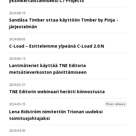
yksinkertaistamiseksi C7 Projects
2024-08-19
Sandåsa Timber ottaa käyttöön Timber by Pinja -
järjestelmän
2024-08-05
C-Load – Esittelemme ylpeänä C-Load 2.0:N
2024-06-13
Lantmäteriet käyttää TNE Editoria
metsätieverkoston päivittämiseen
2024-05-31
TNE Editorin webinaari herätti kiinnostusta
2024-05-15
Press release
Lena Ridström nimitettiin Trionan uudeksi
toimitusjohtajaksi
2024-04-30