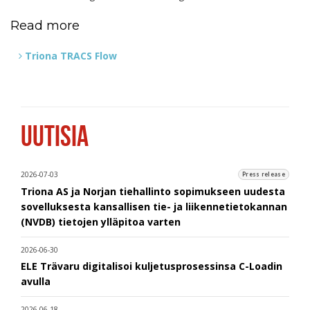
Read more
Triona TRACS Flow
UUTISIA
2026-07-03
Press release
Triona AS ja Norjan tiehallinto sopimukseen uudesta
sovelluksesta kansallisen tie- ja liikennetietokannan
(NVDB) tietojen ylläpitoa varten
2026-06-30
ELE Trävaru digitalisoi kuljetusprosessinsa C-Loadin
avulla
2026-06-18