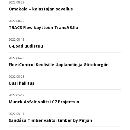
2022-08-29
Omakala – kalastajan sovellus
2022-08-22
TRACS Flow käyttöön TransAB:lla
2022-08-18
C-Load uudistuu
2022-06-20
FleetControl Keolisille Upplandiin ja Göteborgiin
2022-05-23
Uusi hallitus
2022-05-17
Munck Asfalt valitsi C7 Projectsin
2022-05-11
Sandåsa Timber valitsi timber by Pinjan