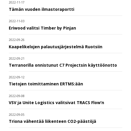
2022-11-17
Tämän vuoden ilmastoraportti
2022-11-03
Eriwood valitsi Timber by Pinjan
2022-09-26
Kaapelikelojen palautusjärjestelmä Ruotsiin
2022-09-21
Terranorilla onnistunut C7 Projectsin käyttöönotto
2022-09-12
Tietojen toimittaminen ERTMS:ään
2022-09-08
VSV ja Unite Logistics valitsivat TRACS Flow’n
2022-09-05
Triona vähentää liikenteen CO2-päästöjä