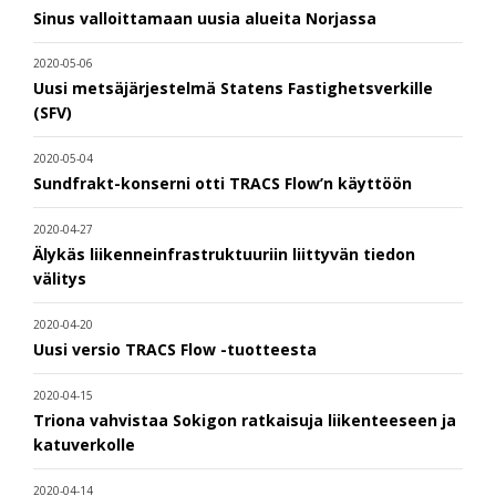
Sinus valloittamaan uusia alueita Norjassa
2020-05-06
Uusi metsäjärjestelmä Statens Fastighetsverkille
(SFV)
2020-05-04
Sundfrakt-konserni otti TRACS Flow’n käyttöön
2020-04-27
Älykäs liikenneinfrastruktuuriin liittyvän tiedon
välitys
2020-04-20
Uusi versio TRACS Flow -tuotteesta
2020-04-15
Triona vahvistaa Sokigon ratkaisuja liikenteeseen ja
katuverkolle
2020-04-14