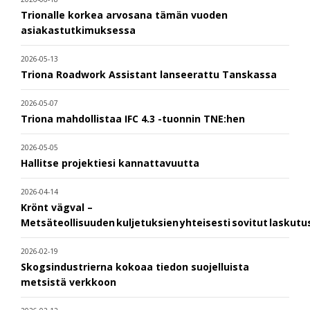
Trionalle korkea arvosana tämän vuoden
asiakastutkimuksessa
2026-05-13
Triona Roadwork Assistant lanseerattu Tanskassa
2026-05-07
Triona mahdollistaa IFC 4.3 -tuonnin TNE:hen
2026-05-05
Hallitse projektiesi kannattavuutta
2026-04-14
Krönt vägval –
Metsäteollisuuden kuljetuksien yhteisesti sovitut laskut
2026-02-19
Skogsindustrierna kokoaa tiedon suojelluista
metsistä verkkoon