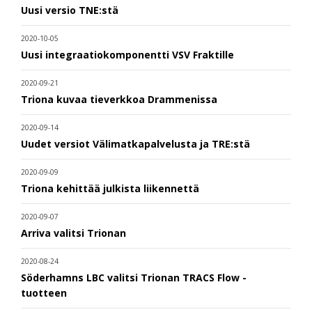
Uusi versio TNE:stä
2020-10-05
Uusi integraatiokomponentti VSV Fraktille
2020-09-21
Triona kuvaa tieverkkoa Drammenissa
2020-09-14
Uudet versiot Välimatkapalvelusta ja TRE:stä
2020-09-09
Triona kehittää julkista liikennettä
2020-09-07
Arriva valitsi Trionan
2020-08-24
Söderhamns LBC valitsi Trionan TRACS Flow -
tuotteen