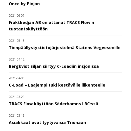
Once by Pinjan
2021-06-07
Fraktkedjan AB on ottanut TRACS Flow'n
tuotantokäyttöön
2021-05-18
Tienpäällystystietojärjestelmä Statens Vegvesenille
2021-04-12
Bergkvist Siljan siirtyy C-Loadiin insjönissä
2021-04-06
C-Load – Laajempi tuki kestävälle liikenteelle
2021-03-29
TRACS Flow käyttöön Söderhamns LBC:ssä
2021-03-15
Asiakkaat ovat tyytyväisiä Trionaan