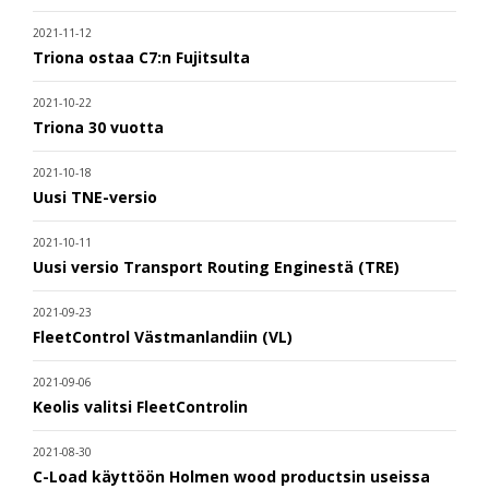
2021-11-12
Triona ostaa C7:n Fujitsulta
2021-10-22
Triona 30 vuotta
2021-10-18
Uusi TNE-versio
2021-10-11
Uusi versio Transport Routing Enginestä (TRE)
2021-09-23
FleetControl Västmanlandiin (VL)
2021-09-06
Keolis valitsi FleetControlin
2021-08-30
C-Load käyttöön Holmen wood productsin useissa