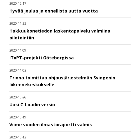
2020-12-17
Hyvää joulua ja onnellista uutta vuotta
2020-11-23
Hakkuukonetiedon laskentapalvelu valmiina
pilotointiin
2020-11-09
ITxPT-projekti Göteborgissa
2020-11-02
Triona toimittaa ohjausjärjestelmän Svingenin
liikennekeskukselle
2020-10-26
Uusi C-Loadin versio
2020-10-19
Viime vuoden ilmastoraportti valmis
2020-10-12