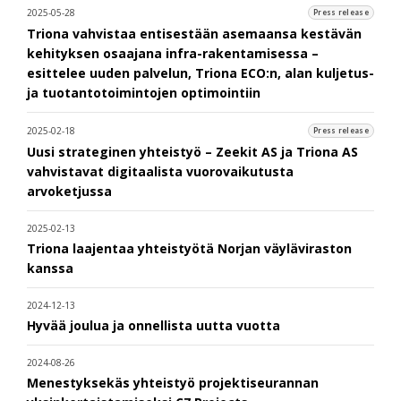
2025-05-28
Press release
Triona vahvistaa entisestään asemaansa kestävän
kehityksen osaajana infra-rakentamisessa –
esittelee uuden palvelun, Triona ECO:n, alan kuljetus-
ja tuotantotoimintojen optimointiin
2025-02-18
Press release
Uusi strateginen yhteistyö – Zeekit AS ja Triona AS
vahvistavat digitaalista vuorovaikutusta
arvoketjussa
2025-02-13
Triona laajentaa yhteistyötä Norjan väyläviraston
kanssa
2024-12-13
Hyvää joulua ja onnellista uutta vuotta
2024-08-26
Menestyksekäs yhteistyö projektiseurannan