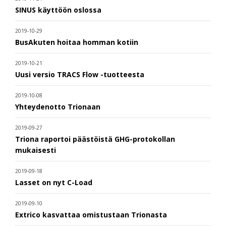
SINUS käyttöön oslossa
2019-10-29
BusAkuten hoitaa homman kotiin
2019-10-21
Uusi versio TRACS Flow -tuotteesta
2019-10-08
Yhteydenotto Trionaan
2019-09-27
Triona raportoi päästöistä GHG-protokollan
mukaisesti
2019-09-18
Lasset on nyt C-Load
2019-09-10
Extrico kasvattaa omistustaan Trionasta