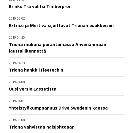
Brinks Trä valitsi Timberpron
2019-05-02
Extrico ja Mertiva sijoittavat Trionan osakkeisiin
2019-04-25
Triona mukana parantamassa Ahvenanmaan
lauttaliikennettä
2019-04-23
Triona hankkii Fleetechin
2019-04-08
Uusi versio Lassetista
2019-04-01
Yhteistyökumppanuus Drive Swedenin kanssa
2019-03-08
Triona vahvistaa naisjohtoaan