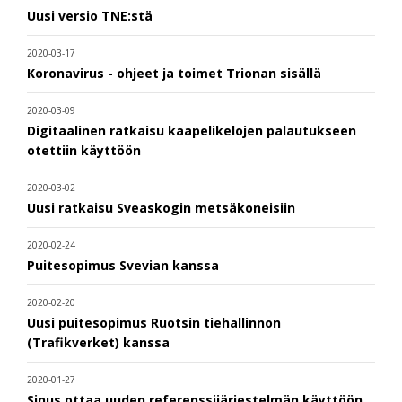
Uusi versio TNE:stä
2020-03-17
Koronavirus - ohjeet ja toimet Trionan sisällä
2020-03-09
Digitaalinen ratkaisu kaapelikelojen palautukseen
otettiin käyttöön
2020-03-02
Uusi ratkaisu Sveaskogin metsäkoneisiin
2020-02-24
Puitesopimus Svevian kanssa
2020-02-20
Uusi puitesopimus Ruotsin tiehallinnon
(Trafikverket) kanssa
2020-01-27
Sinus ottaa uuden referenssijärjestelmän käyttöön